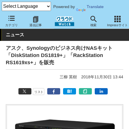
Powered by
Translate
クラウド Watch
ハード・インフラ
ハードウェア
ストレージ
カテゴリ
過去記事
検索
Impressサイト
ニュース
アスク、Synologyのビジネス向けNASキット
「DiskStation DS1819+」「RackStation
RS1619xs+」を販売
三柳 英樹
2018年11月30日 13:44
リスト