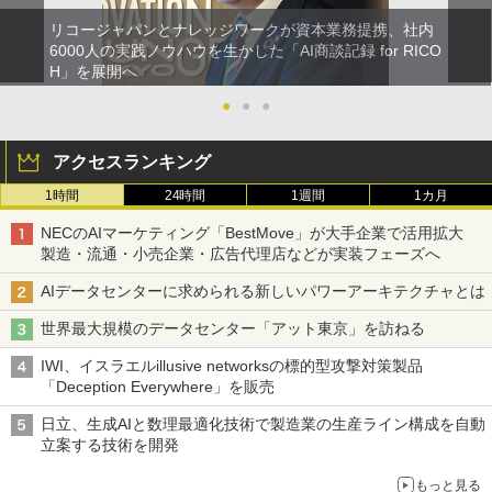
リコージャパンとナレッジワークが資本業務提携、社内
6000人の実践ノウハウを生かした「AI商談記録 for RICO
H」を展開へ
●
●
●
アクセスランキング
1時間
24時間
1週間
1カ月
NECのAIマーケティング「BestMove」が大手企業で活用拡大
製造・流通・小売企業・広告代理店などが実装フェーズへ
AIデータセンターに求められる新しいパワーアーキテクチャとは
世界最大規模のデータセンター「アット東京」を訪ねる
IWI、イスラエルillusive networksの標的型攻撃対策製品
「Deception Everywhere」を販売
日立、生成AIと数理最適化技術で製造業の生産ライン構成を自動
立案する技術を開発
もっと見る