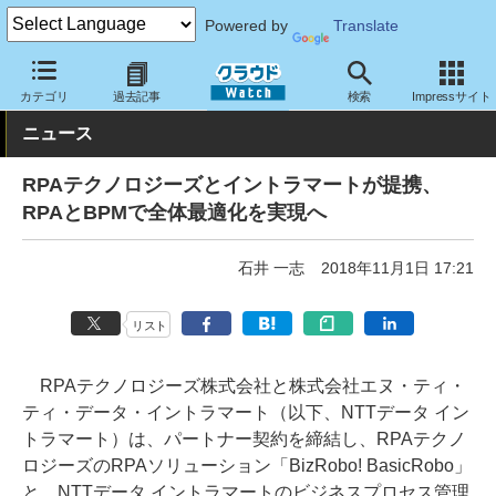
Powered by
Translate
クラウド Watch
トピック
協業・提携
国内
カテゴリ
過去記事
検索
Impressサイト
ニュース
RPAテクノロジーズとイントラマートが提携、
RPAとBPMで全体最適化を実現へ
石井 一志
2018年11月1日 17:21
リスト
RPAテクノロジーズ株式会社と株式会社エヌ・ティ・
ティ・データ・イントラマート（以下、NTTデータ イン
トラマート）は、パートナー契約を締結し、RPAテクノ
ロジーズのRPAソリューション「BizRobo! BasicRobo」
と、NTTデータ イントラマートのビジネスプロセス管理