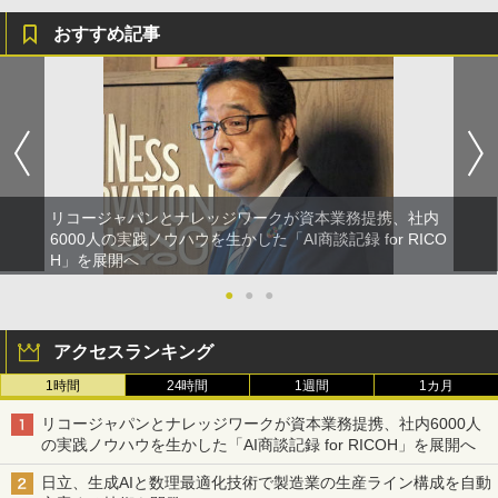
おすすめ記事
リコージャパンとナレッジワークが資本業務提携、社内
6000人の実践ノウハウを生かした「AI商談記録 for RICO
H」を展開へ
●
●
●
アクセスランキング
1時間
24時間
1週間
1カ月
リコージャパンとナレッジワークが資本業務提携、社内6000人
の実践ノウハウを生かした「AI商談記録 for RICOH」を展開へ
日立、生成AIと数理最適化技術で製造業の生産ライン構成を自動