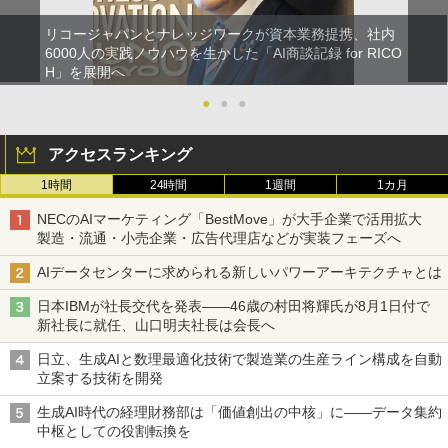
リコージャパンとナレッジワークが資本業務提携、社内
6000人の実践ノウハウを生かした「AI商談記録 for RICO
H」を展開へ
●
●
●
アクセスランキング
1時間
24時間
1週間
1カ月
NECのAIマーケティング「BestMove」が大手企業で活用拡大
製造・流通・小売企業・広告代理店などが実装フェーズへ
AIデータセンターに求められる新しいパワーアーキテクチャとは
日本IBMが社長交代を発表――46歳の村田将輝氏が8月1日付で
新社長に就任、山口明夫社長は会長へ
日立、生成AIと数理最適化技術で製造業の生産ライン構成を自動
立案する技術を開発
生成AI時代の経理財務部は「価値創出の中核」に――データ集約
中枢としての役割転換を