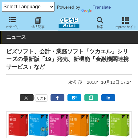
Powered by
Translate
クラウド Watch
サービス・ソフト
ソフトウェア
業務関連ソフ
カテゴリ
過去記事
検索
Impressサイト
ニュース
ビズソフト、会計・業務ソフト「ツカエル」シリ
ーズの最新版「19」発売、新機能「金融機関連携
サービス」など
永沢 茂
2018年10月12日 17:24
リスト