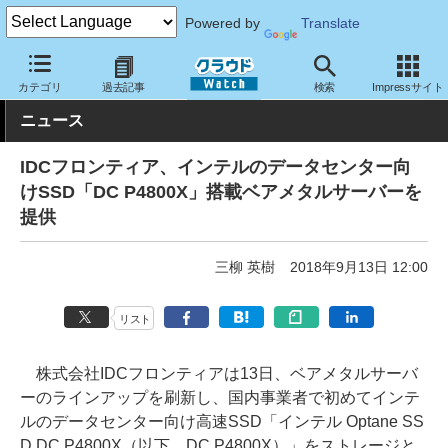
Powered by
Translate
クラウド Watch
ハード・インフラ
レンタルサーバー・VPS
カテゴリ
過去記事
検索
Impressサイト
ニュース
IDCフロンティア、インテルのデータセンター向
けSSD「DC P4800X」搭載ベアメタルサーバーを
提供
三柳 英樹
2018年9月13日 12:00
リスト
株式会社IDCフロンティアは13日、ベアメタルサーバ
ーのラインアップを刷新し、国内事業者で初めてインテ
ルのデータセンター向け高速SSD「インテル Optane SS
D DC P4800X（以下、DC P4800X）」をストレージと