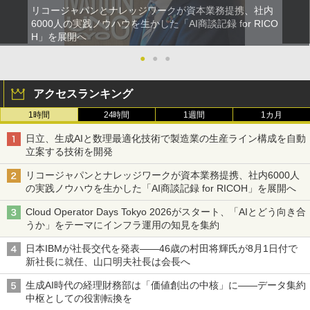
リコージャパンとナレッジワークが資本業務提携、社内
6000人の実践ノウハウを生かした「AI商談記録 for RICO
H」を展開へ
●
●
●
アクセスランキング
1時間
24時間
1週間
1カ月
日立、生成AIと数理最適化技術で製造業の生産ライン構成を自動
立案する技術を開発
リコージャパンとナレッジワークが資本業務提携、社内6000人
の実践ノウハウを生かした「AI商談記録 for RICOH」を展開へ
Cloud Operator Days Tokyo 2026がスタート、「AIとどう向き合
うか」をテーマにインフラ運用の知見を集約
日本IBMが社長交代を発表――46歳の村田将輝氏が8月1日付で
新社長に就任、山口明夫社長は会長へ
生成AI時代の経理財務部は「価値創出の中核」に――データ集約
中枢としての役割転換を