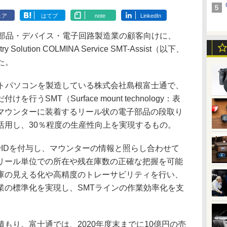
ェア
はてブ
note
LinkedIn
部品・デバイス・電子回路製造業の顧客向けに、
stry Solution COLMINA Service SMT-Assist（以下、
した。
のノートパソコンを製造している株式会社島根富士通で、
うSMT（Surface mount technology：表
マウンターに装着するリール状の電子部品の段取り
活用し、30％程度の生産性向上を実現するもの。
IDを付与し、マウンターの情報と照らし合わせて
リール単位での所在や残在庫数の正確な把握を可能
庫の見える化や高精度のトレーサビリティを行い、
業の標準化を実現し、SMTラインの作業効率化を支
り。富士通では、2020年度末までに10億円の売