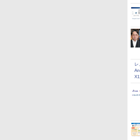
レ
An
X