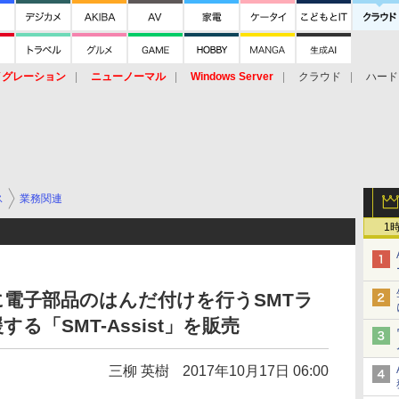
イグレーション
ニューノーマル
Windows Server
クラウド
ハード
トピック
ストレージ（HW）
オープンソース
SaaS
標的型
ント
ス
業務関連
1
電子部品のはんだ付けを行うSMTラ
る「SMT-Assist」を販売
三柳 英樹
2017年10月17日 06:00