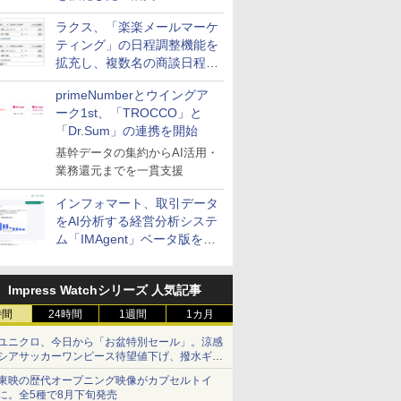
送信防止アドインサービス」
ラクス、「楽楽メールマーケ
を提供
ティング」の日程調整機能を
拡充し、複数名の商談日程調
整を効率化
primeNumberとウイングア
ーク1st、「TROCCO」と
「Dr.Sum」の連携を開始
基幹データの集約からAI活用・
業務還元までを一貫支援
インフォマート、取引データ
をAI分析する経営分析システ
ム「IMAgent」ベータ版を提
供
Impress Watchシリーズ 人気記事
時間
24時間
1週間
1カ月
ユニクロ、今日から「お盆特別セール」。涼感
シアサッカーワンピース待望値下げ、撥水ギア
ショーツは1990円に
東映の歴代オープニング映像がカプセルトイ
に。全5種で8月下旬発売