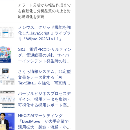
導入
アラート分析から報告作成まで
を自動化し分析品質の向上と対
応迅速化を実現
メシウス、グリッド機能を強
化したJavaScript UIライブラ
リ「Wijmo 2026J v1.1」
S&J、電通PRコンサルティン
グ、電通総研の3社、サイバ
ーインシデント発生時の対応
と危機管理広報を一体的に訓
さくら情報システム、非定型
練するプログラムを提供
文書をデータ化する「AI
TextSifta」を強化 写真情報
のデータ化などに対応
パーソルビジネスプロセスデ
ザイン、採用データを集約・
可視化する採用レポート高速
化サービスを提供
NECのAIマーケティング
「BestMove」が大手企業で
活用拡大 製造・流通・小売