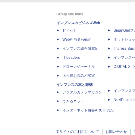
Group site links
インプレスのビジネスWeb
Think IT
SmartGri
Web担当者Forum
ネットショ
インプレス総合研究所
Impress Busi
IT Leaders
インプレス
ドローンジャーナル
DIGITAL
ネッ担お悩み相談室
インプレスの本と雑誌
インプレス
デジタルカメラマガジン
NextPublish
できるネット
インターネット白書ARCHIVES
本サイトのご利用について
お問い合わせ