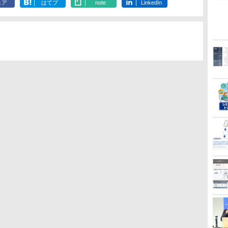
ェア
はてブ
note
LinkedIn