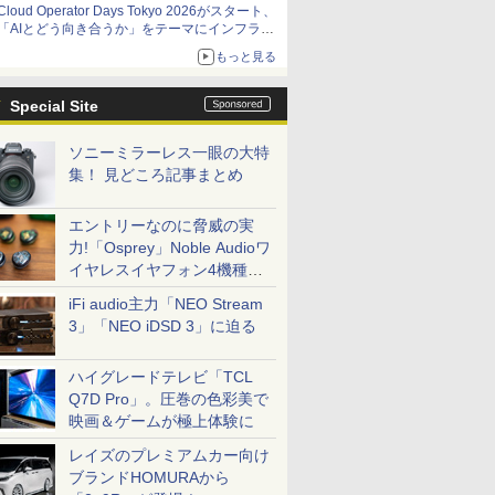
Cloud Operator Days Tokyo 2026がスタート、
「AIとどう向き合うか」をテーマにインフラ運
用の知見を集約
もっと見る
Special Site
ソニーミラーレス一眼の大特
集！ 見どころ記事まとめ
エントリーなのに脅威の実
力!「Osprey」Noble Audioワ
イヤレスイヤフォン4機種を
一気に聴く
iFi audio主力「NEO Stream
3」「NEO iDSD 3」に迫る
ハイグレードテレビ「TCL
Q7D Pro」。圧巻の色彩美で
映画＆ゲームが極上体験に
レイズのプレミアムカー向け
ブランドHOMURAから