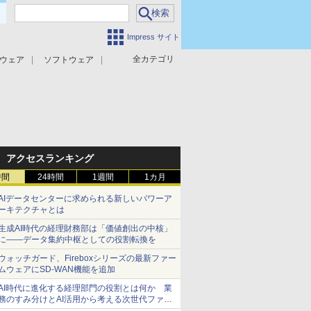
Impress サイト
全カテゴリ
ウェア
ソフトウェア
攻撃対策
マルウェア対策
アクセスランキング
時間
24時間
1週間
1カ月
AIデータセンターに求められる新しいパワーア
ーキテクチャとは
生成AI時代の経理財務部は「価値創出の中核」
に――データ集約中枢としての役割転換を
ウォッチガード、Fireboxシリーズの最新ファー
ムウェアにSD-WAN機能を追加
AI時代に進化する経理部門の役割とは何か 業
務のすみ分けとAI活用から考える次世代ファイ
ナンス戦略