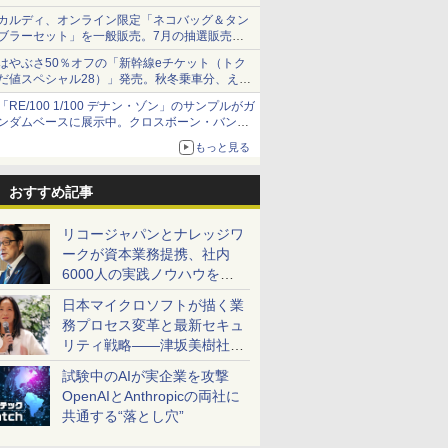
カルディ、オンライン限定「ネコバッグ＆タン
ブラーセット」を一般販売。7月の抽選販売の
当選無効分
はやぶさ50％オフの「新幹線eチケット（トク
だ値スペシャル28）」発売。秋冬乗車分、えき
ねっと限定
「RE/100 1/100 デナン・ゾン」のサンプルがガ
ンダムベースに展示中。クロスボーン・バンガ
ードの制式量産機が間もなく発送【ガンダムベ
もっと見る
ース撮り下ろし】
おすすめ記事
リコージャパンとナレッジワ
ークが資本業務提携、社内
6000人の実践ノウハウを生
かした「AI商談記録 for
日本マイクロソフトが描く業
RICOH」を展開へ
務プロセス変革と最新セキュ
リティ戦略――津坂美樹社長
が2027年度戦略を説明
試験中のAIが実企業を攻撃
OpenAIとAnthropicの両社に
共通する“落とし穴”