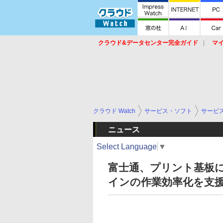
クラウド&データセンター完全ガイド
マ
サービス
セキュリティ
ネットワーク
スイッチ
ルータ
導入事例
イベ
クラウド Watch
サービス・ソフト
サービ
ニュース
Select Language
▼
富士通、プリント基板に
インの作業効率化を支援す