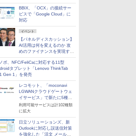
企業・広告代理店などが実装
BBIX、「OCX」の接続サー
フェーズへ
ビスで「Google Cloud」に
対応
イベント
【パネルディスカッション】
AI活用は何を変えるのか 攻
めのファイナンスを実現する
業務設計とマインドセット変
ノボ、NFC/FeliCaに対応する11型
革
droidタブレット「Lenovo ThinkTab
11 Gen 1」を発売
レコモット、「moconavi
LGWANクラウドゲートウェ
イサービス」で新たに5種類
のサービスと連携開始
利用可能サービスは計102種類
に拡大
日立ソリューションズ、新
Outlookに対応し誤送信対策
を強化した「活文 メール誤