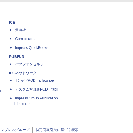
ICE
天海社
ス
Comic curea
impress QuickBooks
PUBFUN
パブファンセルフ
IPGネットワーク
TシャツPOD pTa.shop
カスタム写真集POD fabli
e
Impress Group Publication
Information
インプレスグループ
特定商取引法に基づく表示