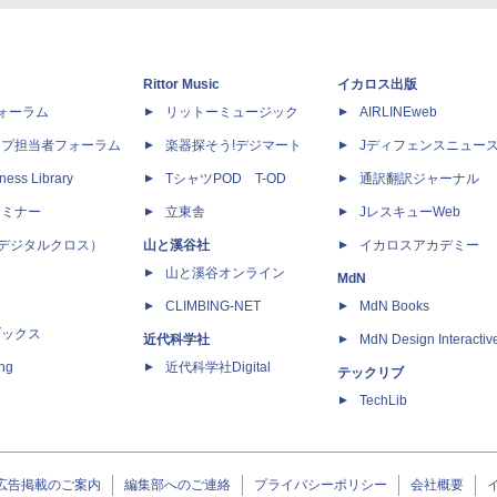
Rittor Music
イカロス出版
dフォーラム
リットーミュージック
AIRLINEweb
ップ担当者フォーラム
楽器探そう!デジマート
Jディフェンスニュー
ness Library
TシャツPOD T-OD
通訳翻訳ジャーナル
セミナー
立東舎
JレスキューWeb
 X（デジタルクロス）
山と溪谷社
イカロスアカデミー
山と溪谷オンライン
MdN
CLIMBING-NET
MdN Books
ブックス
近代科学社
MdN Design Interactiv
ing
近代科学社Digital
テックリブ
TechLib
広告掲載のご案内
編集部へのご連絡
プライバシーポリシー
会社概要