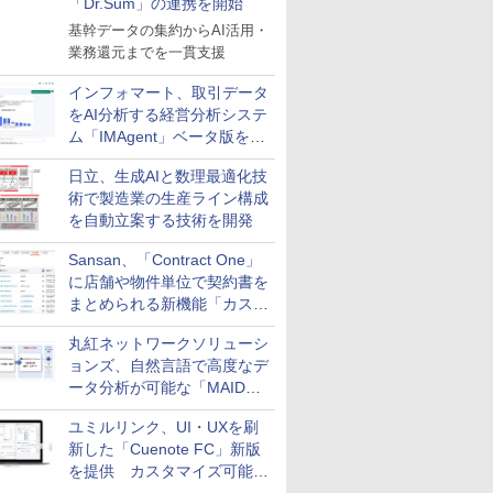
「Dr.Sum」の連携を開始
基幹データの集約からAI活用・
業務還元までを一貫支援
インフォマート、取引データ
をAI分析する経営分析システ
ム「IMAgent」ベータ版を提
供
日立、生成AIと数理最適化技
術で製造業の生産ライン構成
を自動立案する技術を開発
Sansan、「Contract One」
に店舗や物件単位で契約書を
まとめられる新機能「カスタ
ム契約ツリー」を追加
丸紅ネットワークソリューシ
ョンズ、自然言語で高度なデ
ータ分析が可能な「MAIDOA
AI ASSIST」を9月より提供
ユミルリンク、UI・UXを刷
新した「Cuenote FC」新版
を提供 カスタマイズ可能な