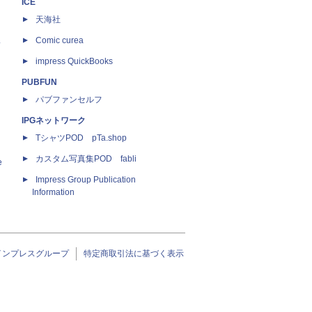
ICE
天海社
ス
Comic curea
impress QuickBooks
PUBFUN
パブファンセルフ
IPGネットワーク
TシャツPOD pTa.shop
カスタム写真集POD fabli
e
Impress Group Publication
Information
インプレスグループ
特定商取引法に基づく表示