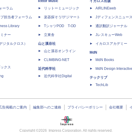
Rittor Music
イカロス出版
dフォーラム
リットーミュージック
AIRLINEweb
ップ担当者フォーラム
楽器探そう!デジマート
Jディフェンスニュー
ness Library
TシャツPOD T-OD
通訳翻訳ジャーナル
セミナー
立東舎
JレスキューWeb
 X（デジタルクロス）
山と溪谷社
イカロスアカデミー
山と溪谷オンライン
MdN
CLIMBING-NET
MdN Books
ブックス
近代科学社
MdN Design Interactiv
ing
近代科学社Digital
テックリブ
TechLib
広告掲載のご案内
編集部へのご連絡
プライバシーポリシー
会社概要
Copyright ©
2026
Impress Corporation. All rights reserved.