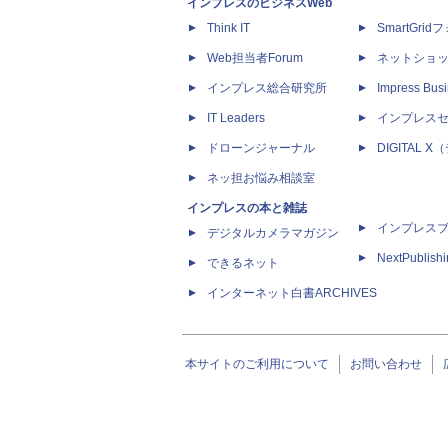
インプレスのビジネスWeb
Think IT
SmartGri
Web担当者Forum
ネットショ
インプレス総合研究所
Impress Busi
IT Leaders
インプレス
ドローンジャーナル
DIGITAL
ネッ担お悩み相談室
インプレスの本と雑誌
インプレス
デジタルカメラマガジン
NextPublish
できるネット
インターネット白書ARCHIVES
本サイトのご利用について
お問い合わせ