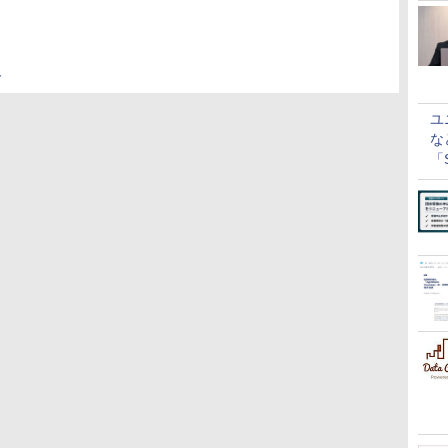
ト
ユ
な
「S
に