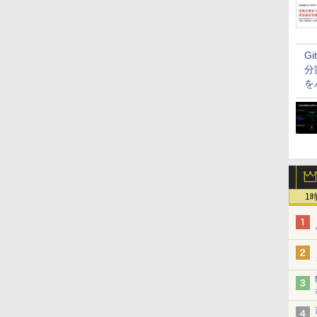
G
分
を
1