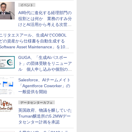
ダッシュボード画面を搭載
イベント
AI時代に進化する経理部門の
役割とは何か 業務のすみ分
けとAI活用から考える次世代
ファイナンス戦略
ニリタエスアール、生成AIでCOBOL
どの資産から仕様書を自動生成する
oftware Asset Maintenance」を10月
発売
GUGA、「生成AIパスポー
ト」の団体受験をリニューア
ル 個人申し込みや個別の支
払いなどに対応
Salesforce、AIチームメイト
「Agentforce Coworker」の
一般提供を開始
データセンターカフェ
英国政府、物議を醸していた
Truman醸造所の5.2MWデー
タセンター計画を承認