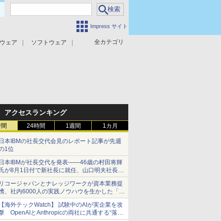
Impress サイト
全カテゴリ
ウェア
ソフトウェア
攻撃対策
マルウェア対策
アクセスランキング
時間
24時間
1週間
1カ月
日本IBMの社長交代会見のレポート記事が先週
の1位
日本IBMが社長交代を発表――46歳の村田将輝
氏が8月1日付で新社長に就任、山口明夫社長は
会長へ
リコージャパンとナレッジワークが資本業務提
携、社内6000人の実践ノウハウを生かした「AI
商談記録 for RICOH」を展開へ
【海外テックWatch】 試験中のAIが実企業を攻
撃 OpenAIとAnthropicの両社に共通する“落と
し穴”