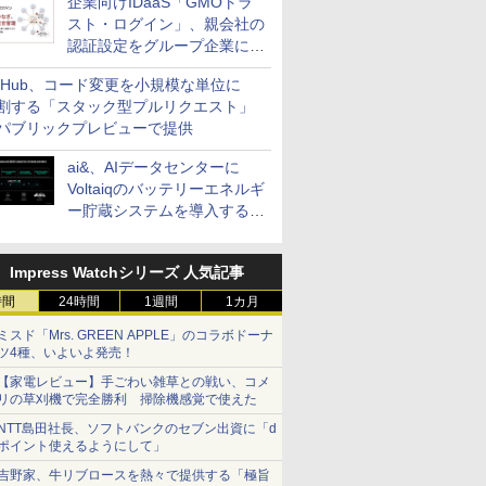
企業向けIDaaS「GMOトラ
スト・ログイン」、親会社の
認証設定をグループ企業に展
開できる新機能を提供
itHub、コード変更を小規模な単位に
割する「スタック型プルリクエスト」
パブリックプレビューで提供
ai&、AIデータセンターに
Voltaiqのバッテリーエネルギ
ー貯蔵システムを導入する計
画を発表
Impress Watchシリーズ 人気記事
時間
24時間
1週間
1カ月
ミスド「Mrs. GREEN APPLE」のコラボドーナ
ツ4種、いよいよ発売！
【家電レビュー】手ごわい雑草との戦い、コメ
リの草刈機で完全勝利 掃除機感覚で使えた
NTT島田社長、ソフトバンクのセブン出資に「d
ポイント使えるようにして」
吉野家、牛リブロースを熱々で提供する「極旨