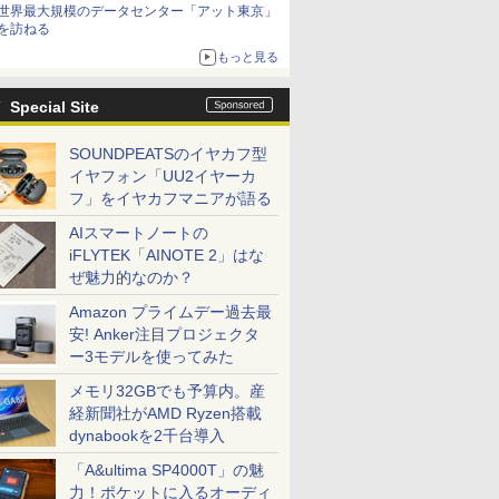
世界最大規模のデータセンター「アット東京」
を訪ねる
もっと見る
Special Site
SOUNDPEATSのイヤカフ型
イヤフォン「UU2イヤーカ
フ」をイヤカフマニアが語る
AIスマートノートの
iFLYTEK「AINOTE 2」はな
ぜ魅力的なのか？
Amazon プライムデー過去最
安! Anker注目プロジェクタ
ー3モデルを使ってみた
メモリ32GBでも予算内。産
経新聞社がAMD Ryzen搭載
dynabookを2千台導入
「A&ultima SP4000T」の魅
力！ポケットに入るオーディ