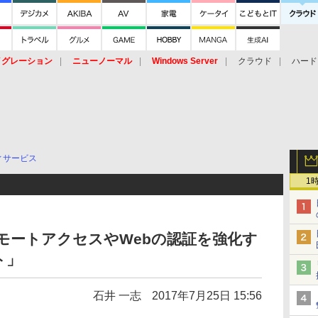
イグレーション
ニューノーマル
Windows Server
クラウド
ハード
トピック
ストレージ（HW）
オープンソース
SaaS
標的型
ント
ィサービス
1
リモートアクセスやWebの認証を強化す
ト」
石井 一志
2017年7月25日 15:56