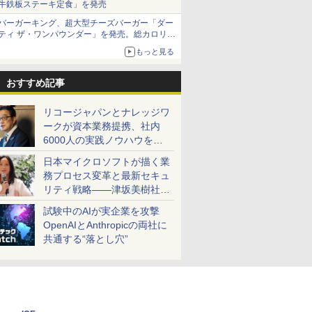
牛鉄板ステーキ定食」を発売
バーガーキング、超大型チーズバーガー「ダー
ティ ザ・ワンパウンダー」を発売。総カロリー
約1656kcal、総重量約527g！
もっと見る
おすすめ記事
リコージャパンとナレッジワ
ークが資本業務提携、社内
6000人の実践ノウハウを生
かした「AI商談記録 for
日本マイクロソフトが描く業
RICOH」を展開へ
務プロセス変革と最新セキュ
リティ戦略――津坂美樹社長
が2027年度戦略を説明
試験中のAIが実企業を攻撃
OpenAIとAnthropicの両社に
共通する“落とし穴”