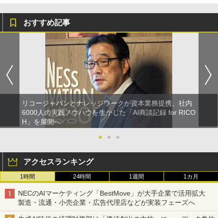
おすすめ記事
リコージャパンとナレッジワークが資本業務提携、社内
6000人の実践ノウハウを生かした「AI商談記録 for RICO
H」を展開へ
●
●
●
アクセスランキング
1時間
24時間
1週間
1カ月
NECのAIマーケティング「BestMove」が大手企業で活用拡大
製造・流通・小売企業・広告代理店などが実装フェーズへ