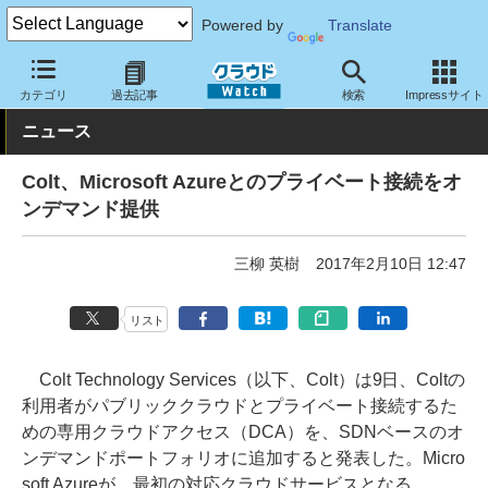
Powered by
Translate
クラウド Watch
ネットワーク
通信インフラ
カテゴリ
過去記事
検索
Impressサイト
ニュース
Colt、Microsoft Azureとのプライベート接続をオ
ンデマンド提供
三柳 英樹
2017年2月10日 12:47
リスト
Colt Technology Services（以下、Colt）は9日、Coltの
利用者がパブリッククラウドとプライベート接続するた
めの専用クラウドアクセス（DCA）を、SDNベースのオ
ンデマンドポートフォリオに追加すると発表した。Micro
soft Azureが、最初の対応クラウドサービスとなる。