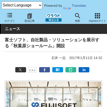
Powered by
Translate
クラウド Watch
トピック
業界動向
カテゴリ
過去記事
検索
Impressサイト
ニュース
富士ソフト、自社製品・ソリューションを展示す
る「秋葉原ショールーム」開設
石井 一志
2017年1月11日 14:32
リスト