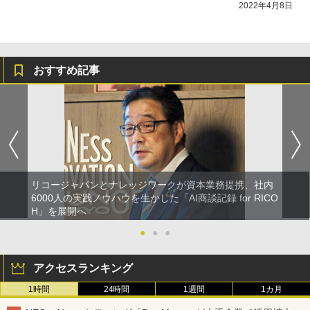
2022年4月8日
おすすめ記事
リコージャパンとナレッジワークが資本業務提携、社内
6000人の実践ノウハウを生かした「AI商談記録 for RICO
H」を展開へ
●
●
●
アクセスランキング
1時間
24時間
1週間
1カ月