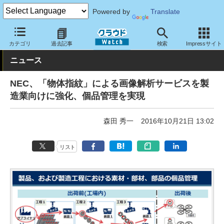
Powered by
Translate
クラウド Watch
サービス・ソフト
サービス
その他
カテゴリ
過去記事
検索
Impressサイト
ニュース
NEC、「物体指紋」による画像解析サービスを製
造業向けに強化、個品管理を実現
森田 秀一
2016年10月21日 13:02
リスト