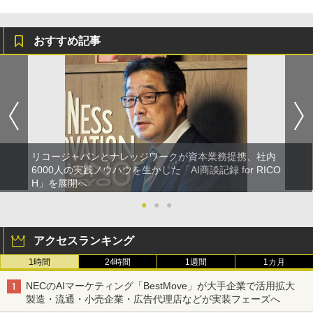
おすすめ記事
リコージャパンとナレッジワークが資本業務提携、社内
6000人の実践ノウハウを生かした「AI商談記録 for RICO
H」を展開へ
●
●
●
アクセスランキング
1時間
24時間
1週間
1カ月
NECのAIマーケティング「BestMove」が大手企業で活用拡大
製造・流通・小売企業・広告代理店などが実装フェーズへ