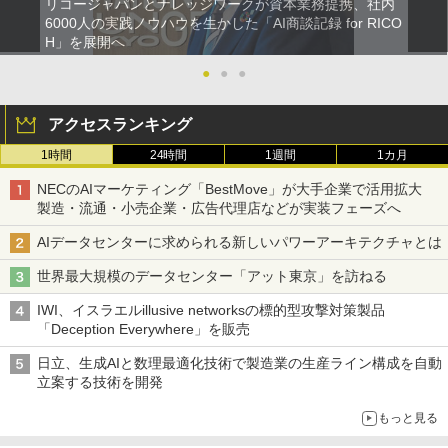
リコージャパンとナレッジワークが資本業務提携、社内
6000人の実践ノウハウを生かした「AI商談記録 for RICO
H」を展開へ
●
●
●
アクセスランキング
1時間
24時間
1週間
1カ月
NECのAIマーケティング「BestMove」が大手企業で活用拡大
製造・流通・小売企業・広告代理店などが実装フェーズへ
AIデータセンターに求められる新しいパワーアーキテクチャとは
世界最大規模のデータセンター「アット東京」を訪ねる
IWI、イスラエルillusive networksの標的型攻撃対策製品
「Deception Everywhere」を販売
日立、生成AIと数理最適化技術で製造業の生産ライン構成を自動
立案する技術を開発
もっと見る