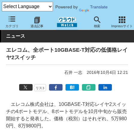
Powered by
Translate
クラウド Watch
ネットワーク
スイッチ
カテゴリ
過去記事
検索
Impressサイト
ニュース
エレコム、全ポート10GBASE-T対応の低価格レイ
ヤ2スイッチ
石井 一志
2016年10月4日 12:21
リスト
エレコム株式会社は、10GBASE-T対応レイヤ2スイッ
チの4ポートモデル、8ポートモデルを10月中旬から販売
開始すると発表した。価格（税別）はそれぞれ、5万980
0円、8万9800円。