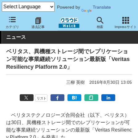
Powered by
Translate
クラウド Watch
サービス・ソフト
ソフトウェア
その他
カテゴリ
過去記事
検索
Impressサイト
ニュース
ベリタス、異機種ストレージ間でレプリケーショ
ン可能な事業継続ソリューション最新版「Veritas
Resiliency Platform 2.0」
三柳 英樹
2016年8月30日 13:05
リスト
ベリタステクノロジーズ合同会社（以下、ベリタス）
は30日、異機種ストレージ間でのレプリケーションが可
能な事業継続ソリューションの最新版「Veritas Resilienc
y Platform 2.0」を発表した。