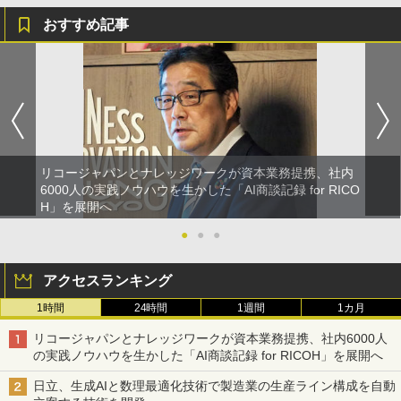
おすすめ記事
リコージャパンとナレッジワークが資本業務提携、社内
6000人の実践ノウハウを生かした「AI商談記録 for RICO
H」を展開へ
●
●
●
アクセスランキング
1時間
24時間
1週間
1カ月
リコージャパンとナレッジワークが資本業務提携、社内6000人
の実践ノウハウを生かした「AI商談記録 for RICOH」を展開へ
日立、生成AIと数理最適化技術で製造業の生産ライン構成を自動