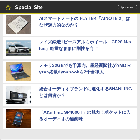
Special Site
AIスマートノートのiFLYTEK「AINOTE 2」は
なぜ魅力的なのか？
レイズ鍛造1ピースアルミホイール「CE28 N-p
lus」軽量なままに剛性を向上
メモリ32GBでも予算内。産経新聞社がAMD R
yzen搭載dynabookを2千台導入
総合オーディオブランドに進化するSHANLING
とは何者か？
「A&ultima SP4000T」の魅力！ポケットに入
るオーディオの醍醐味