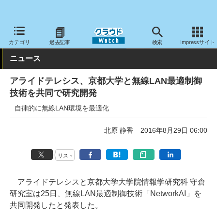
クラウド Watch
ネットワーク
無線LAN
カテゴリ
過去記事
検索
Impressサイト
ニュース
アライドテレシス、京都大学と無線LAN最適制御
技術を共同で研究開発
自律的に無線LAN環境を最適化
北原 静香
2016年8月29日 06:00
リスト
アライドテレシスと京都大学大学院情報学研究科 守倉
研究室は25日、無線LAN最適制御技術「NetworkAI」を
共同開発したと発表した。