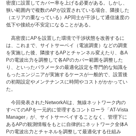
密度に設置してカバー率を上げる必要がある。しかし、
狭い範囲内で複数のAPが設置されている場合、隣接した
（エリアの重なっている）AP同士が干渉して通信速度の
低下や接続が不安定になることがある。
高密度にAPを設置した環境で干渉状態を改善するに
は、これまで、サイトサーベイ（電波調査）などの調査
を実施した後、隣接するAPとチャンネル変えたり、各A
Pの電波出力を調整して各APのカバー範囲を調整した
り、といったパラメータの最適化設定を専門的な知識を
もったエンジニアが実施するケースが一般的で、設置後
の初期設定やメンテナンスに時間やコストがかかってい
た。
今回発表されたNetworkAIは、無線ネットワーク内の
すべてのAPを一元的に管理するコントローラ「AT-Vista
Manager」が、サイトサーベイすることなく、管理下に
あるAPの観測情報をもとに自律的にネットワーク全体A
Pの電波出力とチャネルを調整して最適化する仕組み