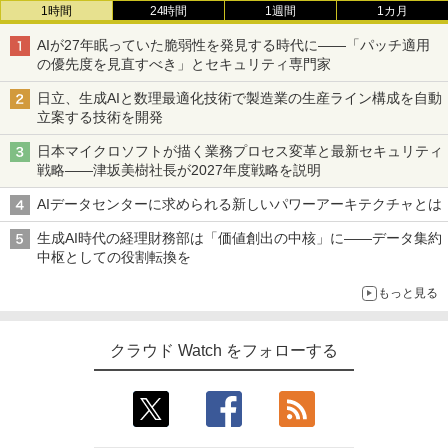
1時間
24時間
1週間
1カ月
AIが27年眠っていた脆弱性を発見する時代に――「パッチ適用
の優先度を見直すべき」とセキュリティ専門家
日立、生成AIと数理最適化技術で製造業の生産ライン構成を自動
立案する技術を開発
日本マイクロソフトが描く業務プロセス変革と最新セキュリティ
戦略――津坂美樹社長が2027年度戦略を説明
AIデータセンターに求められる新しいパワーアーキテクチャとは
生成AI時代の経理財務部は「価値創出の中核」に――データ集約
中枢としての役割転換を
もっと見る
クラウド Watch をフォローする