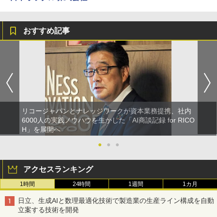
おすすめ記事
リコージャパンとナレッジワークが資本業務提携、社内
6000人の実践ノウハウを生かした「AI商談記録 for RICO
H」を展開へ
●
●
●
アクセスランキング
1時間
24時間
1週間
1カ月
日立、生成AIと数理最適化技術で製造業の生産ライン構成を自動
立案する技術を開発