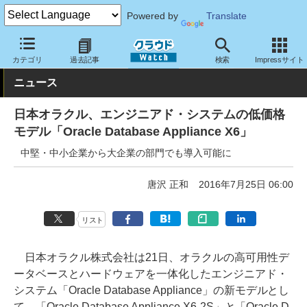
Powered by
Translate
クラウド Watch
ハード・インフラ
垂直統合型
カテゴリ
過去記事
検索
Impressサイト
ニュース
日本オラクル、エンジニアド・システムの低価格
モデル「Oracle Database Appliance X6」
中堅・中小企業から大企業の部門でも導入可能に
唐沢 正和
2016年7月25日 06:00
リスト
日本オラクル株式会社は21日、オラクルの高可用性デ
ータベースとハードウェアを一体化したエンジニアド・
システム「Oracle Database Appliance」の新モデルとし
て、「Oracle Database Appliance X6-2S」と「Oracle D