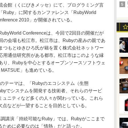
流会館（くにびきメッセ）にて、プログラミング言
「Ruby」に関するカンファレンス「RubyWorld
onference 2010」が開催されている。
ubyWorld Conferenceは、今回で2回目の開催だが
回の会場も松江市。松江市は、Rubyの産みの親であ
まつもとゆきひろ氏が籍を置く株式会社ネットワー
応用通信研究所がある都市。松江市はこのような縁
あり、Rubyを中心とするオープンソースソフトウェ
y MATSUE」も進めている。
renceのテーマは、「Rubyのエコシステム（生態
Rubyでシステムを開発する技術者、それらのサービ
ミュニティなど多くの人々が関わっている。これら
欠点などが一望することを目的としている。
講演「持続可能なRuby」では、Rubyがここまで
るために必要なのは「情熱」だと語った。