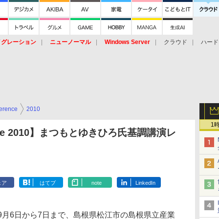
イグレーション
ニューノーマル
Windows Server
クラウド
ハード
トピック
ストレージ（HW）
オープンソース
SaaS
標的型
ント
erence
2010
1
rence 2010】まつもとゆきひろ氏基調講演レ
ェア
はてブ
note
LinkedIn
月6日から7日まで、島根県松江市の島根県立産業