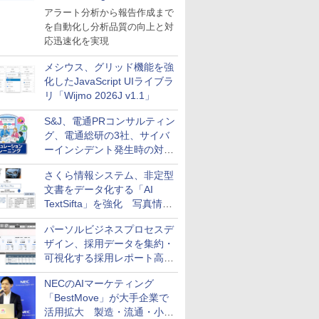
導入
アラート分析から報告作成まで
を自動化し分析品質の向上と対
応迅速化を実現
メシウス、グリッド機能を強
化したJavaScript UIライブラ
リ「Wijmo 2026J v1.1」
S&J、電通PRコンサルティン
グ、電通総研の3社、サイバ
ーインシデント発生時の対応
と危機管理広報を一体的に訓
さくら情報システム、非定型
練するプログラムを提供
文書をデータ化する「AI
TextSifta」を強化 写真情報
のデータ化などに対応
パーソルビジネスプロセスデ
ザイン、採用データを集約・
可視化する採用レポート高速
化サービスを提供
NECのAIマーケティング
「BestMove」が大手企業で
活用拡大 製造・流通・小売