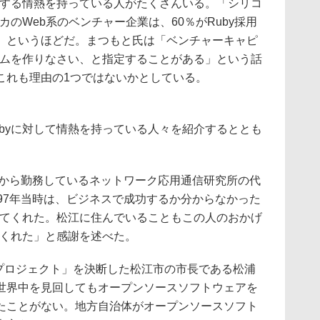
対する情熱を持っている人がたくさんいる。「シリコ
カのWeb系のベンチャー企業は、60％がRuby採用
」というほどだ。まつもと氏は「ベンチャーキャピ
テムを作りなさい、と指定することがある」という話
これも理由の1つではないかとしている。
byに対して情熱を持っている人々を紹介するととも
年から勤務しているネットワーク応用通信研究所の代
97年当時は、ビジネスで成功するか分からなかった
ってくれた。松江に住んでいることもこの人のおかげ
てくれた」と感謝を述べた。
TSUEプロジェクト」を決断した松江市の市長である松浦
世界中を見回してもオープンソースソフトウェアを
たことがない。地方自治体がオープンソースソフト