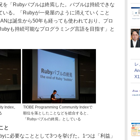
を「Rubyバブルは終焉した。バブルは持続できな
いる。「Rubyが一発屋のように消えていくこと
RANは誕生から50年も経っても使われており、プロ
ubyも持続可能なプログラミング言語を目指す」と
レ
An
X
ty Index。
TIOBE Programming Community Indexで
る
順位を落としたことなどを総合すると、
「Rubyバブルの終焉」としている
こと
yに必要なこととして3つを挙げた。1つは「利益」