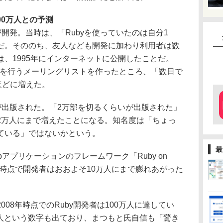
400万人との予測
が開発。当時は、「Rubyを使っていたのは自分1
だ。そののち、友人なども開発に加わり利用者は数
、1995年にインターネットに公開したことだ。
ンを行うメーリングリストを作ったところ、「数日で
ほどに増えた。
書が出版された。「2万部を切るくらいが出版された」
2万人にまで増えたことになる。知名度は「ちょっ
ている」ではないかという。
最
bアプリケーションのフレームワーク「Ruby on
この時点で開発者はおおよそ10万人にまで膨れあがった
08年時点でのRuby開発者は100万人に達してい
0万人という数字も出ており、まつもと氏自信も「驚き