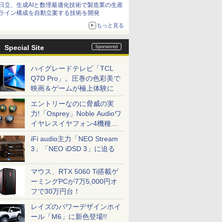
日立、生成AIと数理最適化技術で製造業の生産
ライン構成を自動立案する技術を開発
もっと見る
Special Site
ハイグレードテレビ「TCL
Q7D Pro」。圧巻の色彩美で
映画＆ゲームが極上体験に
エントリーなのに脅威の実
力!「Osprey」Noble Audioワ
イヤレスイヤフォン4機種を
一気に聴く
iFi audio主力「NEO Stream
3」「NEO iDSD 3」に迫る
マウス、RTX 5060 Ti搭載ゲ
ーミングPCが7万5,000円オ
フで30万円台！
レイズのパワーデザインホイ
ール「M6」に新色登場!!