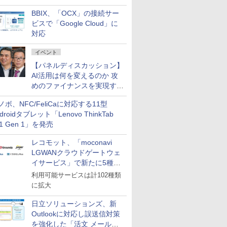
企業・広告代理店などが実装
BBIX、「OCX」の接続サー
フェーズへ
ビスで「Google Cloud」に
対応
イベント
【パネルディスカッション】
AI活用は何を変えるのか 攻
めのファイナンスを実現する
業務設計とマインドセット変
ノボ、NFC/FeliCaに対応する11型
革
droidタブレット「Lenovo ThinkTab
11 Gen 1」を発売
レコモット、「moconavi
LGWANクラウドゲートウェ
イサービス」で新たに5種類
のサービスと連携開始
利用可能サービスは計102種類
に拡大
日立ソリューションズ、新
Outlookに対応し誤送信対策
を強化した「活文 メール誤