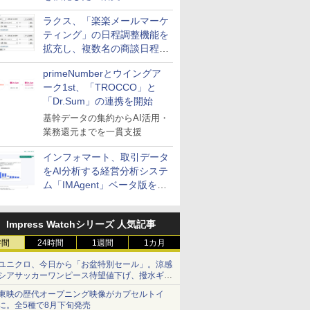
送信防止アドインサービス」
ラクス、「楽楽メールマーケ
を提供
ティング」の日程調整機能を
拡充し、複数名の商談日程調
整を効率化
primeNumberとウイングア
ーク1st、「TROCCO」と
「Dr.Sum」の連携を開始
基幹データの集約からAI活用・
業務還元までを一貫支援
インフォマート、取引データ
をAI分析する経営分析システ
ム「IMAgent」ベータ版を提
供
Impress Watchシリーズ 人気記事
時間
24時間
1週間
1カ月
ユニクロ、今日から「お盆特別セール」。涼感
シアサッカーワンピース待望値下げ、撥水ギア
ショーツは1990円に
東映の歴代オープニング映像がカプセルトイ
に。全5種で8月下旬発売