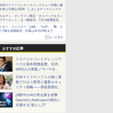
令和のファミコンディスクシステム？安価に書
き換え可能なGB用「しましまディスクシステ
ム」
カルディ、オンライン限定「ネコバッグ＆タン
ブラーセット」を一般販売。7月の抽選販売の
当選無効分
イオン、ウイスキー「山崎」「白州」「響」な
ど7種を抽選販売。応募は本日20時まで
もっと見る
おすすめ記事
リコージャパンとナレッジワ
ークが資本業務提携、社内
6000人の実践ノウハウを生
かした「AI商談記録 for
日本マイクロソフトが描く業
RICOH」を展開へ
務プロセス変革と最新セキュ
リティ戦略――津坂美樹社長
が2027年度戦略を説明
試験中のAIが実企業を攻撃
OpenAIとAnthropicの両社に
共通する“落とし穴”