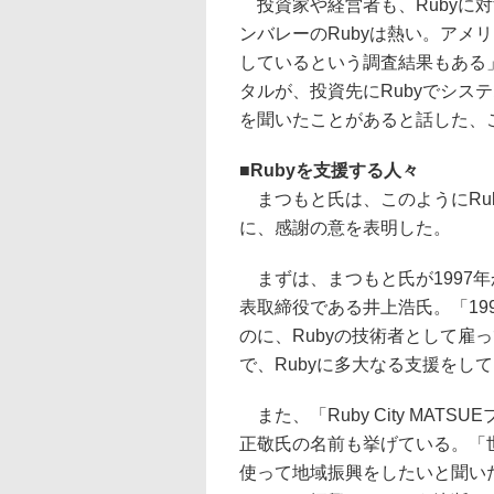
投資家や経営者も、Rubyに
ンバレーのRubyは熱い。アメリ
しているという調査結果もある
タルが、投資先にRubyでシス
を聞いたことがあると話した、
■
Rubyを支援する人々
まつもと氏は、このようにRu
に、感謝の意を表明した。
まずは、まつもと氏が1997
表取締役である井上浩氏。「19
のに、Rubyの技術者として雇
で、Rubyに多大なる支援をし
また、「Ruby City MA
正敬氏の名前も挙げている。「
使って地域振興をしたいと聞い