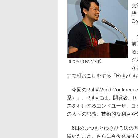
交
語
C
R
前
る
ク
まつもとゆきひろ氏
が
アで町おこしをする「Ruby Cit
今回のRubyWorld Confe
系）」。Rubyには、開発者、
スを利用するエンドユーザ、コ
の人々の思惑、技術的な利点や
6日のまつもとゆきひろ氏の基調
続いたこと、さらに今後発展す