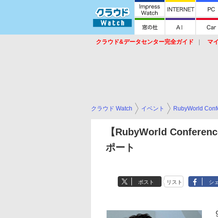
クラウド&データセンター完全ガイド
マ
サービス
セキュリティ
ネットワーク
スイッチ
ルータ
導入事例
イベ
クラウド Watch
イベント
RubyWorld Conf
【RubyWorld Confe
ポート
ポスト
リスト
シ
9