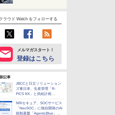
クラウド Watch をフォローする
メルマガスタート！
登録はこちら
新記事
JBCCと日立ソリューション
ズ東日本、生産管理「R-
PiCS NX」と供給計画
「scSQUARE ISP」の連携サ
NRIセキュア、SOCサービス
ービスを提供開始
「NeoSOC」に独自開発のAI
統制基盤「AgenticBlue」を