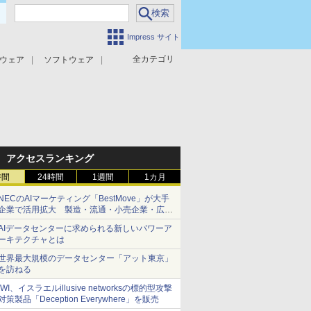
Impress サイト
全カテゴリ
ウェア
ソフトウェア
攻撃対策
マルウェア対策
アクセスランキング
時間
24時間
1週間
1カ月
NECのAIマーケティング「BestMove」が大手
企業で活用拡大 製造・流通・小売企業・広告
代理店などが実装フェーズへ
AIデータセンターに求められる新しいパワーア
ーキテクチャとは
世界最大規模のデータセンター「アット東京」
を訪ねる
IWI、イスラエルillusive networksの標的型攻撃
対策製品「Deception Everywhere」を販売