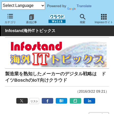
Powered by
Translate
クラウド Watch
トピック
業界動向
カテゴリ
過去記事
検索
Impressサイト
Infostand海外ITトピックス
製造業を熟知したメーカーのデジタル戦略は ド
イツBoschのIoT向けクラウド
（2016/3/22 09:21）
リスト