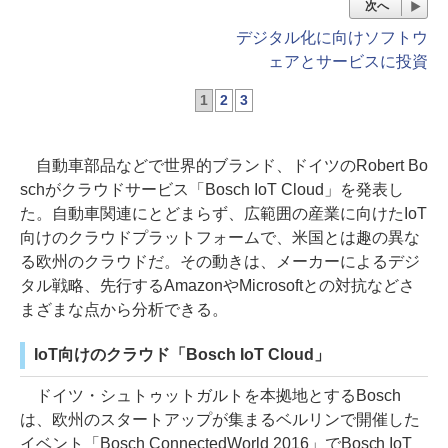
次へ
デジタル化に向けソフトウ
ェアとサービスに投資
1
2
3
自動車部品などで世界的ブランド、ドイツのRobert Bo
schがクラウドサービス「Bosch IoT Cloud」を発表し
た。自動車関連にとどまらず、広範囲の産業に向けたIoT
向けのクラウドプラットフォームで、米国とは趣の異な
る欧州のクラウドだ。その動きは、メーカーによるデジ
タル戦略、先行するAmazonやMicrosoftとの対抗などさ
まざまな点から分析できる。
IoT向けのクラウド「Bosch IoT Cloud」
ドイツ・シュトゥットガルトを本拠地とするBosch
は、欧州のスタートアップが集まるベルリンで開催した
イベント「Bosch ConnectedWorld 2016」でBosch IoT