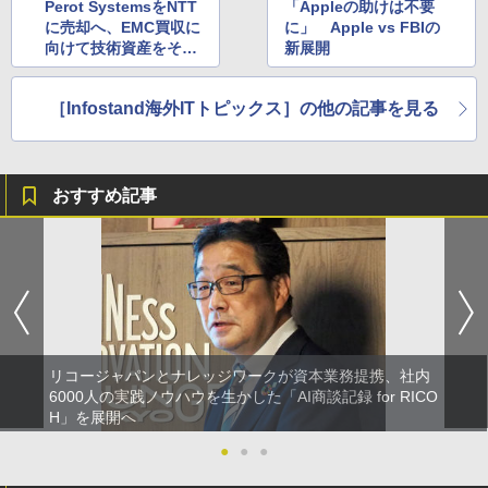
Perot SystemsをNTT
「Appleの助けは不要
に売却へ、EMC買収に
に」 Apple vs FBIの
向けて技術資産をそぎ
新展開
落とすDell
［Infostand海外ITトピックス］の他の記事を見る
おすすめ記事
リコージャパンとナレッジワークが資本業務提携、社内
6000人の実践ノウハウを生かした「AI商談記録 for RICO
H」を展開へ
●
●
●