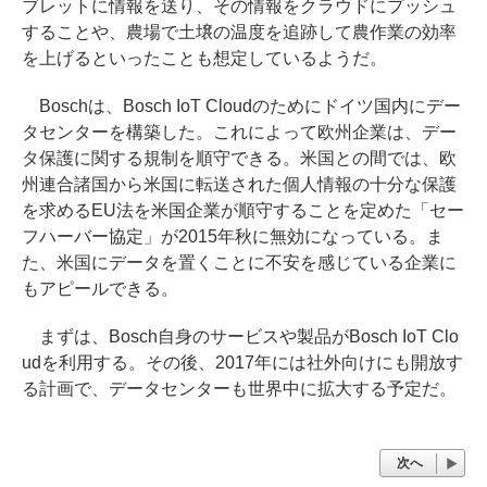
ブレットに情報を送り、その情報をクラウドにプッシュ
することや、農場で土壌の温度を追跡して農作業の効率
を上げるといったことも想定しているようだ。
Boschは、Bosch IoT Cloudのためにドイツ国内にデー
タセンターを構築した。これによって欧州企業は、デー
タ保護に関する規制を順守できる。米国との間では、欧
州連合諸国から米国に転送された個人情報の十分な保護
を求めるEU法を米国企業が順守することを定めた「セー
フハーバー協定」が2015年秋に無効になっている。ま
た、米国にデータを置くことに不安を感じている企業に
もアピールできる。
まずは、Bosch自身のサービスや製品がBosch IoT Clo
udを利用する。その後、2017年には社外向けにも開放す
る計画で、データセンターも世界中に拡大する予定だ。
次へ