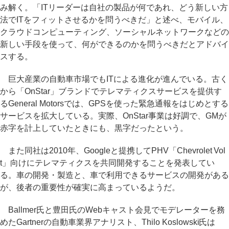
み解く。「ITリーダーは自社の製品が何であれ、どう新しい方
法でITをフィットさせるかを問うべきだ」と述べ、モバイル、
クラウドコンピューティング、ソーシャルネットワークなどの
新しい手段を使って、何ができるのかを問うべきだとアドバイ
スする。
巨大産業の自動車市場でもITによる進化が進んでいる。古く
から「OnStar」ブランドでテレマティクスサービスを提供す
るGeneral Motorsでは、GPSを使った緊急通報をはじめとする
サービスを拡大している。実際、OnStar事業は好調で、GMが
赤字を計上していたときにも、黒字だったという。
また同社は2010年、Googleと提携してPHV「Chevrolet Vol
t」向けにテレマティクスを共同開発することを発表してい
る。車の開発・製造と、車で利用できるサービスの開発がある
が、後者の重要性が確実に高まっているようだ。
Ballmer氏と豊田氏のWebキャスト会見でモデレーターを務
めたGartnerの自動車業界アナリスト、Thilo Koslowski氏は