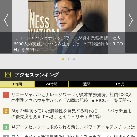
リコージャパンとナレッジワークが資本業務提携、社内
6000人の実践ノウハウを生かした「AI商談記録 for RICO
H」を展開へ
●
●
●
アクセスランキング
1時間
24時間
1週間
1カ月
リコージャパンとナレッジワークが資本業務提携、社内6000人
の実践ノウハウを生かした「AI商談記録 for RICOH」を展開へ
AIが27年眠っていた脆弱性を発見する時代に――「パッチ適用
の優先度を見直すべき」とセキュリティ専門家
AIデータセンターに求められる新しいパワーアーキテクチャとは