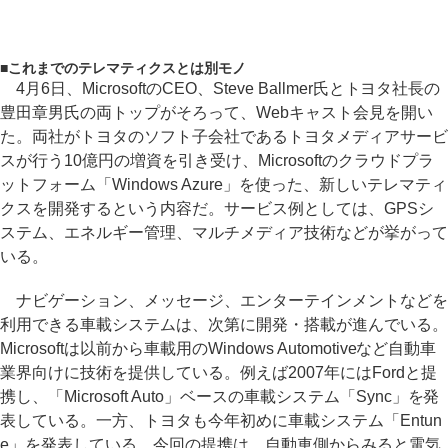
■
これまでのテレマティクスとは別モノ
4月6日、MicrosoftのCEO、Steve Ballmer氏とトヨタ社長の
豊田章男氏の両トップがそろって、Webキャスト会見を開い
た。両社がトヨタのソフト子会社であるトヨタメディアサービ
スが行う10億円の増資を引き受け、Microsoftのクラウドプラ
ットフォーム「Windows Azure」を使った、新しいテレマティ
クスを開発するという内容だ。サービス例としては、GPSシ
ステム、エネルギー管理、マルチメディア技術などが挙がって
いる。
ナビゲーション、メッセージ、エンターテインメントなどを
利用できる車載システムは、次第に開発・搭載が進んでいる。
Microsoftは以前から車載用のWindows Automotiveなど自動車
業界向けに技術を提供している。例えば2007年にはFordと提
携し、「Microsoft Auto」ベースの車載システム「Sync」を発
表している。一方、トヨタも今年初めに車載システム「Entun
e」を発表している。今回の提携は、自動車側からみると電気