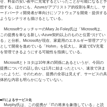
せ、料金の安い夜中に充電するといったことが可能になると予
想する。ほかにも、Azureがアプリストア的役割を果たし、サ
ードパーティ開発者が車向けにソフトウェアを開発・提供する
ようなシナリオも描けるとしている。
MicrosoftウォッチャーのMary Jo Foley氏は「Microsoftは、
この提携を単なる新しいAzure契約以上のものと位置づけてい
る」と分析。Microsoftが現在、家庭用のエネルギー管理アプリ
として開発を進めている「Hohm」を拡大し、家庭でEV充電
を管理できるようにする可能性を指摘している。
Microsoftとトヨタは10年来の関係にあるというが、今回の
提携についての話し合いは1月に始まったといい、速攻で決ま
ったようだ。そのためか、提携の全容は見えず、サービスの具
体的な内容も明らかになっていない。
■
ITによるサービス化
Murphy氏は、この提携が「ITの将来を象徴している」と読