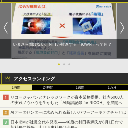
いまさら聞けない、NTTが推進する「IOWN」って何？
●
●
●
アクセスランキング
1時間
24時間
1週間
1カ月
リコージャパンとナレッジワークが資本業務提携、社内6000人
の実践ノウハウを生かした「AI商談記録 for RICOH」を展開へ
AIデータセンターに求められる新しいパワーアーキテクチャとは
日本IBMが社長交代を発表――46歳の村田将輝氏が8月1日付で
新社長に就任、山口明夫社長は会長へ