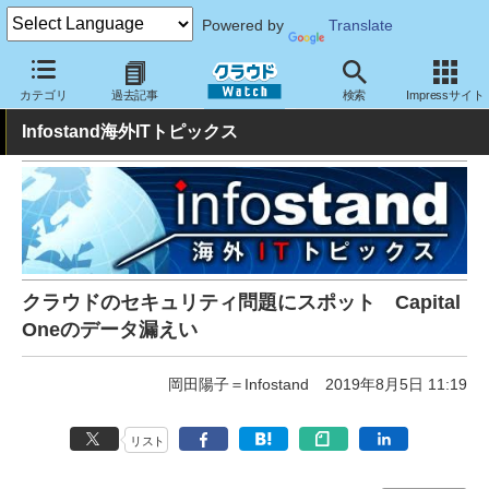
Powered by
Translate
クラウド Watch
トピック
業界動向
カテゴリ
過去記事
検索
Impressサイト
Infostand海外ITトピックス
クラウドのセキュリティ問題にスポット Capital
Oneのデータ漏えい
岡田陽子＝Infostand
2019年8月5日 11:19
リスト