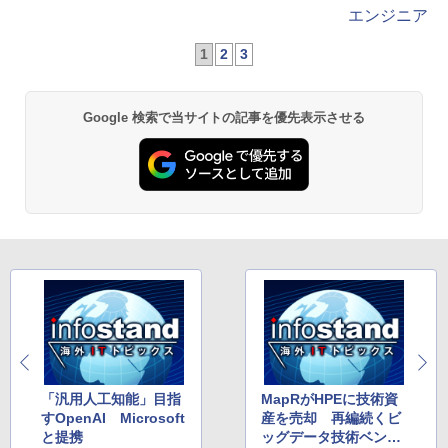
エンジニア
1
2
3
Google 検索で当サイトの記事を優先表示させる
「汎用人工知能」目指
MapRがHPEに技術資
すOpenAI Microsoft
産を売却 再編続くビ
と提携
ッグデータ技術ベンダ