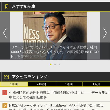
おすすめ記事
リコージャパンとナレッジワークが資本業務提携、社内
6000人の実践ノウハウを生かした「AI商談記録 for RICO
H」を展開へ
●
●
●
アクセスランキング
1時間
24時間
1週間
1カ月
生成AI時代の経理財務部は「価値創出の中核」に――データ集約
中枢としての役割転換を
NECのAIマーケティング「BestMove」が大手企業で活用拡大