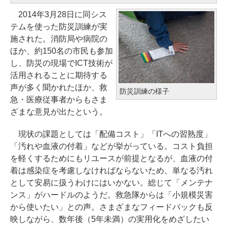
2014年3月28日に同シス
テムを使った防災訓練が実
施された。消防局や病院の
ほか、約150名の市民も参加
し、防災の現場でICT技術が
活用されることに期待する
声が多く聞かれたほか、救
防災訓練の様子
急・医療従事者からもさま
ざまな意見が出たという。
現状の課題としては「配備コスト」「ITへの習熟度」
「汚れや血液の付着」などが挙がっている。コスト負担
を軽くするためにもリユースが前提となるが、血液の付
着は感染症を考慮しなければならないため、単なる汚れ
として安易に扱うわけにはいかない。総じて「メンテナ
ンス」がハードルのようだ。救急隊からは「小規模災害
から使いたい」との声。さまざまなフィードバックも反
映しながら、数年後（5年未満）の実用化をめざしたい