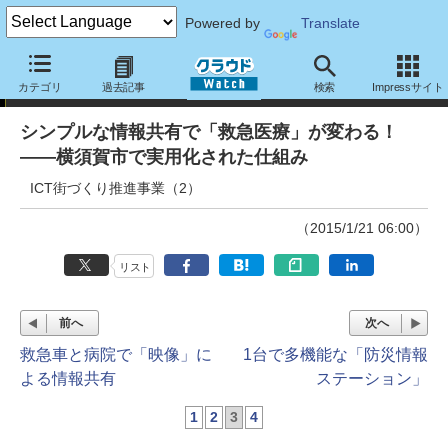
Powered by
Translate
事例紹介
カテゴリ
過去記事
検索
Impressサイト
シンプルな情報共有で「救急医療」が変わる！
――横須賀市で実用化された仕組み
ICT街づくり推進事業（2）
（2015/1/21 06:00）
リスト
前へ
次へ
救急車と病院で「映像」に
1台で多機能な「防災情報
よる情報共有
ステーション」
1
2
3
4