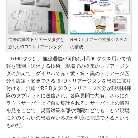
従来の紙製トリアージタグと
RFIDトリアージ支援システム
新しいRFIDトリアージタグ
の構成
RFIDタグは、無線通信が可能な小型ICタグを用いて情
報を識別・送信する技術。現場での従来のトリアージタ
グに加えて、ダイヤルで赤・黄・緑・黒のトリアージ区
分を設定・変更できるRFIDトリアージタグを患者に取り
付ける。無線でRFIDタグIDとトリアージ区分が現場指揮
隊のタブレットに送信され、各隊員間で共有。さらにク
ラウドサーバー上で自動集計される。サーバー上の情報
を見ることで、災害対策本部や病院などでも、どの現場
にどのくらいの患者がいるのか即座に把握できるという
ものだ。