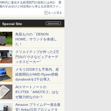
AI時代に進化する経理部門の役割とは何か 業
務のすみ分けとAI活用から考える次世代ファイ
ナンス戦略
もっと見る
Special Site
鳥肌ものの「DENON
HOME」サウンドを体感し
た！
クリエイティブが作った2万
円台の“小さなピュアオーデ
ィオスピーカー”
メモリ32GBでも予算内。産
経新聞社がAMD Ryzen搭載
dynabookを2千台導入
AIスマートノートの
iFLYTEK「AINOTE 2」はな
ぜ魅力的なのか？
Amazon プライムデー過去最
安! Anker注目プロジェクタ