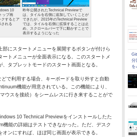
ows 10
昨年公開されたTechnical Previewで
スクトップ画
は、タイルを右側に追加していくことが
ックするとア
できたが、2015年のTechnical Preview
示される
では、タイルを右側に拡張することは止
め、スクロールバーで下に動かすことで
表示するようになった
部にスタートメニューを展開するボタンが付けら
G
タートメニューが全面表示になる。このスタートメ
分
が、タブレットモードのスタート画面となる。
を
-1 PCなどで利用する場合、キーボードを取り外すと自動
tinuum機能が用意されている。この機能により、
とマウスを接続）をシームレスに行き来することがで
s 10 Technical Previewをインストールしたた
ntinuum機能の詳細はテストできなかった。ただ、デスク
をオンにすれば、ほぼ同じ画面が表示できる。