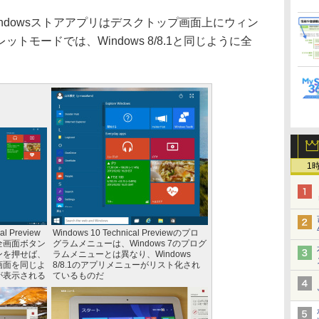
dowsストアアプリはデスクトップ画面上にウィン
トモードでは、Windows 8/8.1と同じように全
1
l Preview
Windows 10 Technical Previewのプロ
全画面ボタン
グラムメニューは、Windows 7のプログ
ンを押せば、
ラムメニューとは異なり、Windows
画面を同じよ
8/8.1のアプリメニューがリスト化され
が表示される
ているものだ