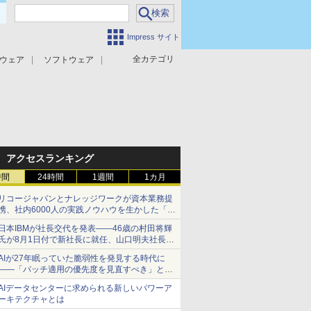
Impress サイト
全カテゴリ
ウェア
ソフトウェア
攻撃対策
マルウェア対策
アクセスランキング
時間
24時間
1週間
1カ月
リコージャパンとナレッジワークが資本業務提
携、社内6000人の実践ノウハウを生かした「AI
商談記録 for RICOH」を展開へ
日本IBMが社長交代を発表――46歳の村田将輝
氏が8月1日付で新社長に就任、山口明夫社長は
会長へ
AIが27年眠っていた脆弱性を発見する時代に
――「パッチ適用の優先度を見直すべき」とセ
キュリティ専門家
AIデータセンターに求められる新しいパワーア
ーキテクチャとは