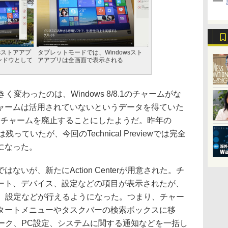
owsストアアプ
タブレットモードでは、Windowsスト
ンドウとして
アアプリは全画面で表示される
で大きく変わったのは、Windows 8/8.1のチャームがな
ャームは活用されていないというデータを得ていた
s 10ではチャームを廃止することにしたようだ。昨年の
ームは残っていたが、今回のTechnical Previewでは完全
になった。
いが、新たにAction Centerが用意された。チ
ート、デバイス、設定などの項目が表示されたが、
種の通知、設定などが行えるようになった。つまり、チャー
タートメニューやタスクバーの検索ボックスに移
ネットワーク、PC設定、システムに関する通知などを一括し