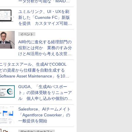
ータ分析が可能な「MAIDOA
AI ASSIST」を9月より提供
ユミルリンク、UI・UXを刷
新した「Cuenote FC」新版
を提供 カスタマイズ可能な
ダッシュボード画面を搭載
イベント
AI時代に進化する経理部門の
役割とは何か 業務のすみ分
けとAI活用から考える次世代
ファイナンス戦略
ニリタエスアール、生成AIでCOBOL
どの資産から仕様書を自動生成する
oftware Asset Maintenance」を10月
発売
GUGA、「生成AIパスポー
ト」の団体受験をリニューア
ル 個人申し込みや個別の支
払いなどに対応
Salesforce、AIチームメイト
「Agentforce Coworker」の
一般提供を開始
データセンターカフェ