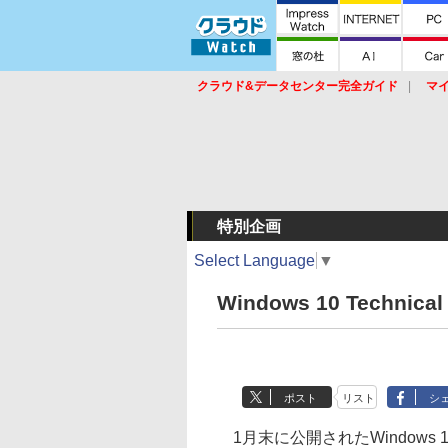
クラウド&データセンター完全ガイド
マ
サービス
セキュリティ
ネットワーク
スイッチ
ルータ
導入事例
イベ
特別企画
Select Language
▼
Windows 10 Techni
ポスト
リスト
シ
1月末に公開されたWindows 10