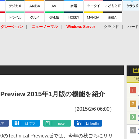
イグレーション
ニューノーマル
Windows Server
クラウド
ハード
トピック
ストレージ（HW）
オープンソース
SaaS
標的型
ント
1
cal Preview 2015年1月版の機能を紹介
（2015/2/6 06:00）
ェア
はてブ
note
LinkedIn
のTechnical Preview版では、今年の秋ごろにリリ