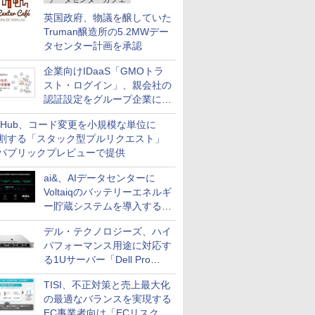
英国政府、物議を醸していた
Truman醸造所の5.2MWデー
タセンター計画を承認
企業向けIDaaS「GMOトラ
スト・ログイン」、親会社の
認証設定をグループ企業に展
開できる新機能を提供
itHub、コード変更を小規模な単位に
割する「スタック型プルリクエスト」
パブリックプレビューで提供
ai&、AIデータセンターに
Voltaiqのバッテリーエネルギ
ー貯蔵システムを導入する計
画を発表
デル・テクノロジーズ、ハイ
パフォーマンス用途に対応す
る1Uサーバー「Dell Pro
Precision 7 R1ラック」を発
TISI、不正対策と売上最大化
売
の最適なバランスを実現する
EC事業者向け「ECリスク対