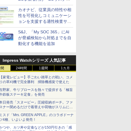
策設計・運用支援サービス」
カオナビ、従業員の特性や相
性を可視化しコミュニケーシ
ョンを支援する適性検査サー
ビスを提供
S&J、「My SOC 365」にAI
が脅威検知から対処までを自
動化する機能を追加
Impress Watchシリーズ 人気記事
時間
24時間
1週間
1カ月
【家電レビュー】手ごわい雑草との戦い、コメ
リの草刈機で完全勝利 掃除機感覚で使えた
吉野家、牛リブロースを熱々で提供する「極旨
牛鉄板ステーキ定食」を発売
本日発売「スヌーピー」圧縮収納ポーチ。ファ
スナー閉めるだけで着替えや荷物がスリムにま
とまる
ミスド「Mrs. GREEN APPLE」のコラボドーナ
ツ4種、いよいよ発売！
かつや、カツ丼や定食などが150円引きの「感