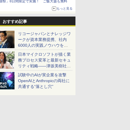
謝祭」8日間限定で実施！ ご飯大盛も無料
もっと見る
おすすめ記事
リコージャパンとナレッジワ
ークが資本業務提携、社内
6000人の実践ノウハウを生
かした「AI商談記録 for
日本マイクロソフトが描く業
RICOH」を展開へ
務プロセス変革と最新セキュ
リティ戦略――津坂美樹社長
が2027年度戦略を説明
試験中のAIが実企業を攻撃
OpenAIとAnthropicの両社に
共通する“落とし穴”