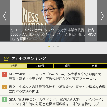
リコージャパンとナレッジワークが資本業務提携、社内
6000人の実践ノウハウを生かした「AI商談記録 for RICO
H」を展開へ
●
●
●
アクセスランキング
1時間
24時間
1週間
1カ月
NECのAIマーケティング「BestMove」が大手企業で活用拡大
製造・流通・小売企業・広告代理店などが実装フェーズへ
日立、生成AIと数理最適化技術で製造業の生産ライン構成を自動
立案する技術を開発
S&J、電通PRコンサルティング、電通総研の3社、サイバーイン
シデント発生時の対応と危機管理広報を一体的に訓練するプログ