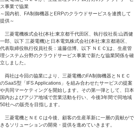
ス事業で協業
～国内初、FA制御機器とERPのクラウドサービスを連携して
提供～
三菱電機株式会社(本社:東京都千代田区、執行役社長:山西健
一郎、以下 三菱電機)と日本電気株式会社(本社:東京都港区、
代表取締役執行役員社長：遠藤信博、以下 ＮＥＣ)は、生産管
理システム分野のクラウドサービス事業で新たな協業関係を確
立しました。
両社は今回の協業により、三菱電機のFA制御機器とＮＥＣ
のSaaS型「IFS Applications」を組み合わせたサービスの提案
や共同マーケティングを開始します。その第一弾として、日本
国内およびアジア地域で営業活動を行い、今後3年間で同地域
50社への販売を目指します。
三菱電機とＮＥＣは今後、顧客の生産革新に一層の貢献がで
きるソリューションの開発・提供を進めていきます。