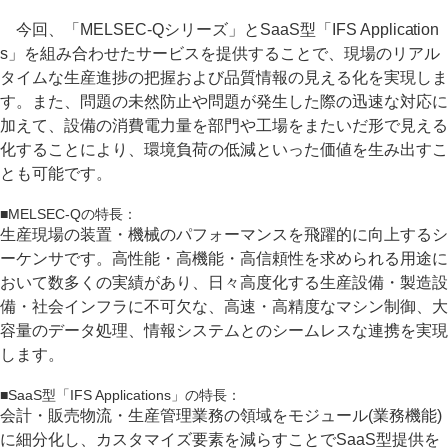
今回、「MELSEC-Qシリーズ」とSaaS型「IFS Application
s」を組み合わせたサービスを提供することで、現場のリアル
タイムな生産進捗の把握および品質情報の見える化を実現しま
す。また、問題の未然防止や問題が発生した際の迅速な対応に
加えて、設備の消費電力量を部門や工場をまたいだ形で見える
化することにより、環境負荷の低減といった価値を生み出すこ
とも可能です。
■MELSEC-Qの特長：
生産現場の装置・機械のパフォーマンスを飛躍的に向上するシ
ーケンサです。高性能・高機能・高信頼性を求められる用途に
おいて数多くの実績があり、日々高度化する生産設備・製造設
備・社会インフラに不可欠な、高速・高精度なマシン制御、大
容量のデータ処理、情報システムとのシームレスな連携を実現
します。
■SaaS型「IFS Applications」の特長：
会計・販売物流・生産管理業務の領域をモジュール(業務機能)
に細分化し、カスタマイズ要素を減らすことでSaaS型提供を