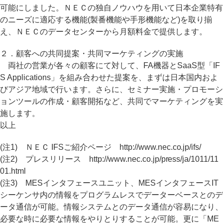
可能にしました。ＮＥＣの独自ノウハウを用いて日本企業特有
のニーズに適応する機能(製番機能や手形機能など)を取り揃
え、ＮＥＣのデータセンターから月額料金で提供します。
２．顧客への共同提案・共同マーケティングの実施
両社の営業が各々の顧客にて対して、FA機器とSaaS型「IF
S Applications」を組み合わせた提案を、まずは日本国内およ
びアジア地域で行います。さらに、セミナー実施・プロモーシ
ョンツールの作成・顧客開拓など、共同でマーケティングを実
施します。
以上
(注1) ＮＥＣ IFSご紹介ページ http://www.nec.co.jp/ifs/
(注2) プレスリリース http://www.nec.co.jp/press/ja/1011/11
01.html
(注3) MESインタフェースユニット、MESインタフェースIT
シーケンサ内の情報をプログラムレスでデーターベースとのデ
ータ通信が可能。情報システムとのデータ通信が容易になり、
必要な時に必要な情報をやりとりすることが可能。更に「ME