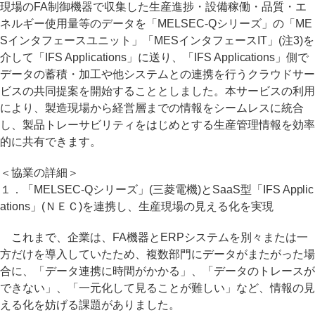
現場のFA制御機器で収集した生産進捗・設備稼働・品質・エ
ネルギー使用量等のデータを「MELSEC-Qシリーズ」の「ME
Sインタフェースユニット」「MESインタフェースIT」(注3)を
介して「IFS Applications」に送り、「IFS Applications」側で
データの蓄積・加工や他システムとの連携を行うクラウドサー
ビスの共同提案を開始することとしました。本サービスの利用
により、製造現場から経営層までの情報をシームレスに統合
し、製品トレーサビリティをはじめとする生産管理情報を効率
的に共有できます。
＜協業の詳細＞
１．「MELSEC-Qシリーズ」(三菱電機)とSaaS型「IFS Applic
ations」(ＮＥＣ)を連携し、生産現場の見える化を実現
これまで、企業は、FA機器とERPシステムを別々または一
方だけを導入していたため、複数部門にデータがまたがった場
合に、「データ連携に時間がかかる」、「データのトレースが
できない」、「一元化して見ることが難しい」など、情報の見
える化を妨げる課題がありました。