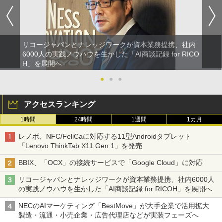
リコージャパンとナレッジワークが資本業務提携、社内
6000人の実践ノウハウを生かした「AI商談記録 for RICO
H」を展開へ
●
●
●
アクセスランキング
1時間
24時間
1週間
1カ月
レノボ、NFC/FeliCaに対応する11型Androidタブレット
「Lenovo ThinkTab X11 Gen 1」を発売
BBIX、「OCX」の接続サービスで「Google Cloud」に対応
リコージャパンとナレッジワークが資本業務提携、社内6000人
の実践ノウハウを生かした「AI商談記録 for RICOH」を展開へ
NECのAIマーケティング「BestMove」が大手企業で活用拡大
製造・流通・小売企業・広告代理店などが実装フェーズへ