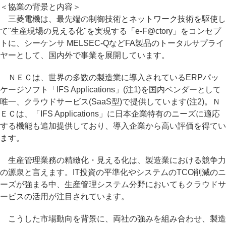
＜協業の背景と内容＞
三菱電機は、最先端の制御技術とネットワーク技術を駆使し
て"生産現場の見える化"を実現する「e-F@ctory」をコンセプ
トに、シーケンサ MELSEC-QなどFA製品のトータルサプライ
ヤーとして、国内外で事業を展開しています。
ＮＥＣは、世界の多数の製造業に導入されているERPパッ
ケージソフト「IFS Applications」(注1)を国内ベンダーとして
唯一、クラウドサービス(SaaS型)で提供しています(注2)。Ｎ
ＥＣは、「IFS Applications」に日本企業特有のニーズに適応
する機能も追加提供しており、導入企業から高い評価を得てい
ます。
生産管理業務の精緻化・見える化は、製造業における競争力
の源泉と言えます。IT投資の平準化やシステムのTCO削減のニ
ーズが強まる中、生産管理システム分野においてもクラウドサ
ービスの活用が注目されています。
こうした市場動向を背景に、両社の強みを組み合わせ、製造