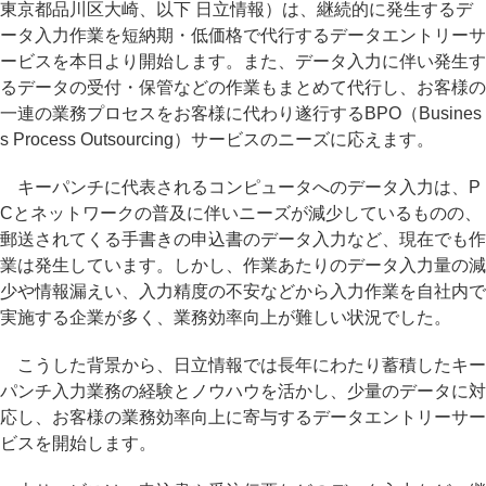
東京都品川区大崎、以下 日立情報）は、継続的に発生するデ
ータ入力作業を短納期・低価格で代行するデータエントリーサ
ービスを本日より開始します。また、データ入力に伴い発生す
るデータの受付・保管などの作業もまとめて代行し、お客様の
一連の業務プロセスをお客様に代わり遂行するBPO（Busines
s Process Outsourcing）サービスのニーズに応えます。
キーパンチに代表されるコンピュータへのデータ入力は、P
Cとネットワークの普及に伴いニーズが減少しているものの、
郵送されてくる手書きの申込書のデータ入力など、現在でも作
業は発生しています。しかし、作業あたりのデータ入力量の減
少や情報漏えい、入力精度の不安などから入力作業を自社内で
実施する企業が多く、業務効率向上が難しい状況でした。
こうした背景から、日立情報では長年にわたり蓄積したキー
パンチ入力業務の経験とノウハウを活かし、少量のデータに対
応し、お客様の業務効率向上に寄与するデータエントリーサー
ビスを開始します。