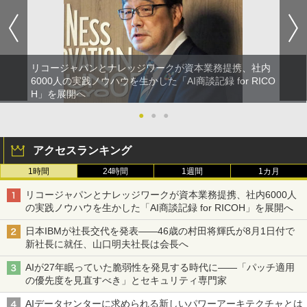
リコージャパンとナレッジワークが資本業務提携、社内
6000人の実践ノウハウを生かした「AI商談記録 for RICO
H」を展開へ
●
●
●
アクセスランキング
1時間
24時間
1週間
1カ月
リコージャパンとナレッジワークが資本業務提携、社内6000人
の実践ノウハウを生かした「AI商談記録 for RICOH」を展開へ
日本IBMが社長交代を発表――46歳の村田将輝氏が8月1日付で
新社長に就任、山口明夫社長は会長へ
AIが27年眠っていた脆弱性を発見する時代に――「パッチ適用
の優先度を見直すべき」とセキュリティ専門家
AIデータセンターに求められる新しいパワーアーキテクチャとは