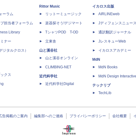
Rittor Music
イカロス出版
dフォーラム
リットーミュージック
AIRLINEweb
ップ担当者フォーラム
楽器探そう!デジマート
Jディフェンスニュー
ness Library
TシャツPOD T-OD
通訳翻訳ジャーナル
セミナー
立東舎
JレスキューWeb
 X（デジタルクロス）
山と溪谷社
イカロスアカデミー
山と溪谷オンライン
MdN
CLIMBING-NET
MdN Books
ブックス
近代科学社
MdN Design Interactiv
ing
近代科学社Digital
テックリブ
TechLib
広告掲載のご案内
編集部へのご連絡
プライバシーポリシー
会社概要