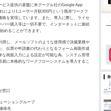
ス提供の基盤に米グーグル社のGoogle App
で、これにより1ユーザー月額300円という既存ワークフ
価格を実現しています。また、導入に際し、ライセ
ーバー購入等は一切不要で、インターネットに接続
い始めることができます。
を利用し、メールソフトのような使用感で決裁業務や
た、伝票や申請書の代わりとなるフォーム画面作成
単な画面入力による設定が可能な為、システム管理
容易に本格的なワークフローシステムを導入するこ
最
せ窓口
リューショングループ
連絡先