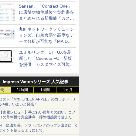
Sansan、「Contract One」
に店舗や物件単位で契約書を
まとめられる新機能「カスタ
ム契約ツリー」を追加
丸紅ネットワークソリューシ
ョンズ、自然言語で高度なデ
ータ分析が可能な「MAIDOA
AI ASSIST」を9月より提供
ユミルリンク、UI・UXを刷
新した「Cuenote FC」新版
を提供 カスタマイズ可能な
ダッシュボード画面を搭載
Impress Watchシリーズ 人気記事
時間
24時間
1週間
1カ月
ミスド「Mrs. GREEN APPLE」のコラボドーナ
ツ4種、いよいよ発売！
【家電レビュー】手ごわい雑草との戦い、コメ
リの草刈機で完全勝利 掃除機感覚で使えた
NTT島田社長、ソフトバンクのセブン出資に「d
ポイント使えるようにして」