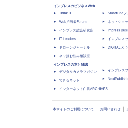
インプレスのビジネスWeb
Think IT
SmartGri
Web担当者Forum
ネットショ
インプレス総合研究所
Impress Busi
IT Leaders
インプレス
ドローンジャーナル
DIGITAL
ネッ担お悩み相談室
インプレスの本と雑誌
インプレス
デジタルカメラマガジン
NextPublish
できるネット
インターネット白書ARCHIVES
本サイトのご利用について
お問い合わせ