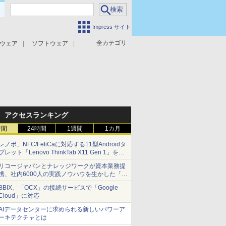
Impress サイト
全カテゴリ
ウェア
ソフトウェア
攻撃対策
マルウェア対策
アクセスランキング
時間
24時間
1週間
1カ月
レノボ、NFC/FeliCaに対応する11型Androidタ
ブレット「Lenovo ThinkTab X11 Gen 1」を発
売
リコージャパンとナレッジワークが資本業務提
携、社内6000人の実践ノウハウを生かした「AI
商談記録 for RICOH」を展開へ
BBIX、「OCX」の接続サービスで「Google
Cloud」に対応
AIデータセンターに求められる新しいパワーア
ーキテクチャとは