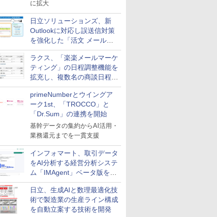
に拡大
日立ソリューションズ、新
Outlookに対応し誤送信対策
を強化した「活文 メール誤
送信防止アドインサービス」
ラクス、「楽楽メールマーケ
を提供
ティング」の日程調整機能を
拡充し、複数名の商談日程調
整を効率化
primeNumberとウイングア
ーク1st、「TROCCO」と
「Dr.Sum」の連携を開始
基幹データの集約からAI活用・
業務還元までを一貫支援
インフォマート、取引データ
をAI分析する経営分析システ
ム「IMAgent」ベータ版を提
供
日立、生成AIと数理最適化技
術で製造業の生産ライン構成
を自動立案する技術を開発