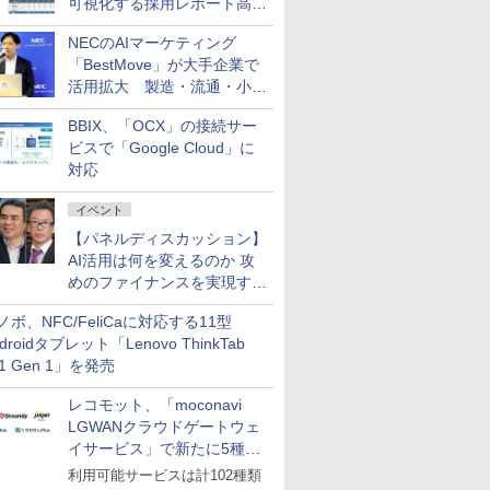
可視化する採用レポート高速
化サービスを提供
NECのAIマーケティング
「BestMove」が大手企業で
活用拡大 製造・流通・小売
企業・広告代理店などが実装
BBIX、「OCX」の接続サー
フェーズへ
ビスで「Google Cloud」に
対応
イベント
【パネルディスカッション】
AI活用は何を変えるのか 攻
めのファイナンスを実現する
業務設計とマインドセット変
ノボ、NFC/FeliCaに対応する11型
革
droidタブレット「Lenovo ThinkTab
11 Gen 1」を発売
レコモット、「moconavi
LGWANクラウドゲートウェ
イサービス」で新たに5種類
のサービスと連携開始
利用可能サービスは計102種類