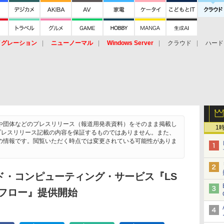
イグレーション
ニューノーマル
Windows Server
クラウド
ハード
トピック
ストレージ（HW）
オープンソース
SaaS
標的型
ント
や団体などのプレスリリース（報道用発表資料）をそのまま掲載し
1
chは、プレスリリース記載の内容を保証するものではありません。また、
の情報です。閲覧いただく時点では変更されている可能性がありま
ド・コンピューティング・サービス『LS
クフロー』提供開始