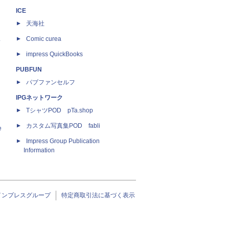
ICE
天海社
ス
Comic curea
impress QuickBooks
PUBFUN
パブファンセルフ
IPGネットワーク
TシャツPOD pTa.shop
カスタム写真集POD fabli
e
Impress Group Publication
Information
インプレスグループ
特定商取引法に基づく表示