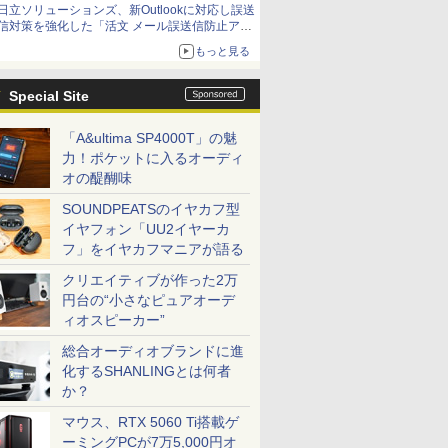
日立ソリューションズ、新Outlookに対応し誤送
信対策を強化した「活文 メール誤送信防止アド
インサービス」を提供
もっと見る
Special Site
「A&ultima SP4000T」の魅
力！ポケットに入るオーディ
オの醍醐味
SOUNDPEATSのイヤカフ型
イヤフォン「UU2イヤーカ
フ」をイヤカフマニアが語る
クリエイティブが作った2万
円台の“小さなピュアオーデ
ィオスピーカー”
総合オーディオブランドに進
化するSHANLINGとは何者
か？
マウス、RTX 5060 Ti搭載ゲ
ーミングPCが7万5,000円オ