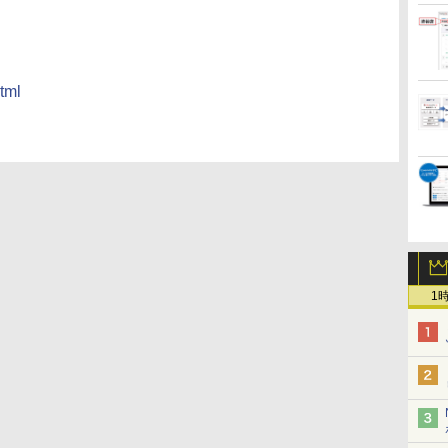
html
1