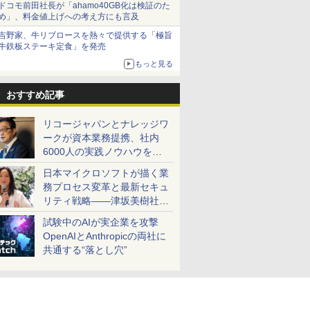
ドコモ前田社長が「ahamo40GB化は検証のた
め」、料金値上げへの考え方にも言及
吉野家、牛リブロースを熱々で提供する「極旨
牛鉄板ステーキ定食」を発売
もっと見る
おすすめ記事
リコージャパンとナレッジワ
ークが資本業務提携、社内
6000人の実践ノウハウを生
かした「AI商談記録 for
日本マイクロソフトが描く業
RICOH」を展開へ
務プロセス変革と最新セキュ
リティ戦略――津坂美樹社長
が2027年度戦略を説明
試験中のAIが実企業を攻撃
OpenAIとAnthropicの両社に
共通する“落とし穴”