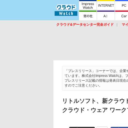
クラウド&データセンター完全ガイド
マ
サービス
セキュリティ
ネットワーク
スイッチ
ルータ
導入事例
イベ
「プレスリリース」コーナーでは、企業
ています。株式会社Impress Wat
プレスリリース記載の情報は発表日現在
すのでご注意ください。
リトルソフト、新クラウ
クラウド・ウェア ワー