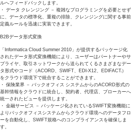
ルへフィードバックします。
・ データ クレンジング － 複雑なプログラミングを必要とせず
に、データの標準化、重複の排除、クレンジングに関する事前
定義ルールを迅速に実装できます。
B2Bデータ形式変換
「Informatica Cloud Summer 2010」が提供するパッケージ化
されたデータ形式変換機能により、ユーザーはパートナーやサ
プライヤ、取引ネットワークから送られてくるさまざまなデー
タ形式やコード（ACORD、SWIFT、EDI-X12、EDIFACT.）
をクラウド環境下で統合することができます。
・ 保険業界 － バックオフィス システムからのACORD形式の
基幹情報をクラウドに統合し、契約者、代理店、ブローカーへ
統一されたビューを提供します。
・ 金融サービス － パッケージ化されているSWIFT変換機能に
よりバックオフィスシステムからクラウド環境へのデータフロ
ーを自動化し、SWIFT規格へのコンプライアンスを確保しま
す。