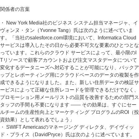
関係者の言葉
・ New York Media社のビジネス システム担当マネージャ、イ
ヴォンヌ・タン（Yvonne Tang）氏は次のように述べていま
す。「当社のsalesforce.com環境において、Informatica Cloud
サービスは導入したその日から必要不可欠な要素のひとつとな
っています。これらのクラウド サービスによって、最小限のI
Tリソースで顧客アカウントおよび注文マスタデータについて
変化するデータニーズへ対応することが可能になり、バックア
ップとレポーティング用にクラウドベースのデータの複製を作
成できるようになりました。また、新しい住所データの検証サ
ービスによって正確な住所レコードを管理できるだけでなく、
プロモーション用メールリストの品質を改善するための部門ス
タッフの手間も不要になります ―― その効果は、すぐにセー
ルチームの生産性向上とマーケティング プログラムのROI（投
資効果）として表れるでしょう」
・ SWIFT Americasのマネージング ディレクタ、デイヴィッ
ド・プライス（DavidPryce）氏は次のように述べています。