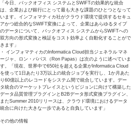
「今日、バックオフィス システムとSWIFTの効果的な統合
は、企業および銀行にとって最も大きな課題のひとつとなって
います。インフォマティカ社がクラウド環境で提供するセキュ
アかつ総合的なSWIFT変換によって、企業はあらゆるタイプ
のデータについて、バックオフィス システムからSWIFTへの
双方向の形式変換と検証をコスト効率よく自動化することがで
きます」
・ インフォマティカのInformatica Cloud担当ジェネラル マネ
ージャ、ロン・パパス（Ron Papas）は次のように述べていま
す。「現在、世界中で650社を超える企業がInformatica Cloud
を使って1日あたり3万以上の統合ジョブを実行し、1か月あた
り60億以上のレコードをシステム間で統合しています。デー
タ統合のマーケットプレイスというビジョンに向けて構築した
データ品質管理プラグインとB2Bデータ形式変換プラグイン、
またSummer 2010リリースは、クラウド環境におけるデータ
統合に向けた大きな一歩であると自負しています」
その他の情報