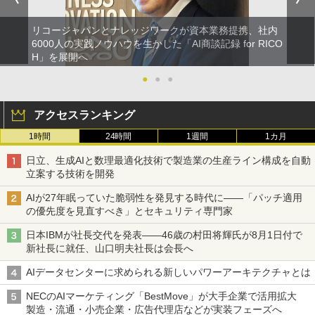
リコージャパンとナレッジワークが資本業務提携、社内
6000人の実践ノウハウを生かした「AI商談記録 for RICO
H」を展開へ
●
●
●
アクセスランキング
1時間
24時間
1週間
1カ月
日立、生成AIと数理最適化技術で製造業の生産ライン構成を自動
立案する技術を開発
AIが27年眠っていた脆弱性を発見する時代に――「パッチ適用
の優先度を見直すべき」とセキュリティ専門家
日本IBMが社長交代を発表――46歳の村田将輝氏が8月1日付で
新社長に就任、山口明夫社長は会長へ
AIデータセンターに求められる新しいパワーアーキテクチャとは
NECのAIマーケティング「BestMove」が大手企業で活用拡大
製造・流通・小売企業・広告代理店などが実装フェーズへ