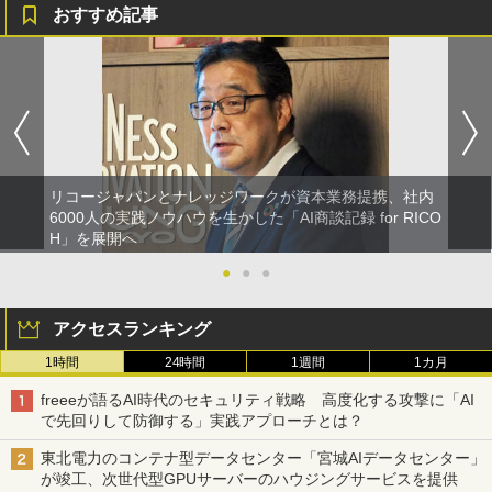
おすすめ記事
リコージャパンとナレッジワークが資本業務提携、社内
6000人の実践ノウハウを生かした「AI商談記録 for RICO
H」を展開へ
●
●
●
アクセスランキング
1時間
24時間
1週間
1カ月
freeeが語るAI時代のセキュリティ戦略 高度化する攻撃に「AI
で先回りして防御する」実践アプローチとは？
東北電力のコンテナ型データセンター「宮城AIデータセンター」
が竣工、次世代型GPUサーバーのハウジングサービスを提供