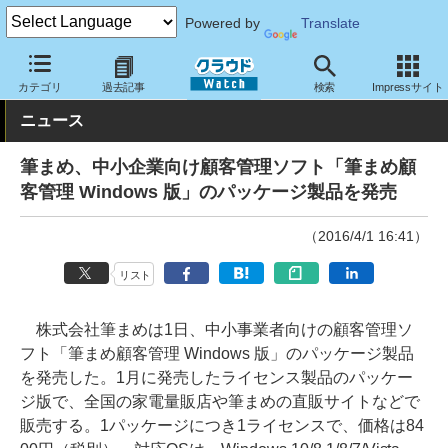
Powered by
Translate
クラウド Watch
サービス・ソフト
ソフトウェア
CRM・マー
カテゴリ
過去記事
検索
Impressサイト
ニュース
筆まめ、中小企業向け顧客管理ソフト「筆まめ顧
客管理 Windows 版」のパッケージ製品を発売
（2016/4/1 16:41）
リスト
株式会社筆まめは1日、中小事業者向けの顧客管理ソ
フト「筆まめ顧客管理 Windows 版」のパッケージ製品
を発売した。1月に発売したライセンス製品のパッケー
ジ版で、全国の家電量販店や筆まめの直販サイトなどで
販売する。1パッケージにつき1ライセンスで、価格は84