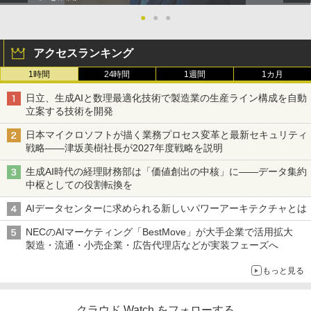
●
●
●
アクセスランキング
1時間
24時間
1週間
1カ月
日立、生成AIと数理最適化技術で製造業の生産ライン構成を自動
立案する技術を開発
日本マイクロソフトが描く業務プロセス変革と最新セキュリティ
戦略――津坂美樹社長が2027年度戦略を説明
生成AI時代の経理財務部は「価値創出の中核」に――データ集約
中枢としての役割転換を
AIデータセンターに求められる新しいパワーアーキテクチャとは
NECのAIマーケティング「BestMove」が大手企業で活用拡大
製造・流通・小売企業・広告代理店などが実装フェーズへ
もっと見る
クラウド Watch をフォローする