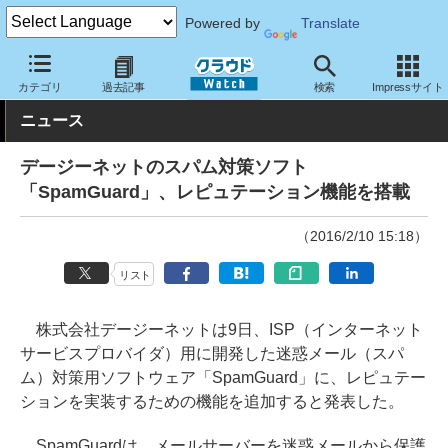
Powered by
Translate
クラウド Watch
セキュリティ
セキュリティソフト
カテゴリ
過去記事
検索
Impressサイト
ニュース
デージーネットのスパム対策ソフト
「SpamGuard」、レピュテーション機能を搭載
（2016/2/10 15:18）
リスト
株式会社デージーネットは9日、ISP（インターネット
サービスプロバイダ）用に開発した迷惑メール（スパ
ム）対策用ソフトウェア「SpamGuard」に、レピュテー
ションを実装するための機能を追加すると発表した。
SpamGuardは、メールサーバーを迷惑メールから保護