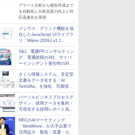
導入
アラート分析から報告作成まで
を自動化し分析品質の向上と対
応迅速化を実現
メシウス、グリッド機能を強
化したJavaScript UIライブラ
リ「Wijmo 2026J v1.1」
S&J、電通PRコンサルティン
グ、電通総研の3社、サイバ
ーインシデント発生時の対応
と危機管理広報を一体的に訓
さくら情報システム、非定型
練するプログラムを提供
文書をデータ化する「AI
TextSifta」を強化 写真情報
のデータ化などに対応
パーソルビジネスプロセスデ
ザイン、採用データを集約・
可視化する採用レポート高速
化サービスを提供
NECのAIマーケティング
「BestMove」が大手企業で
活用拡大 製造・流通・小売