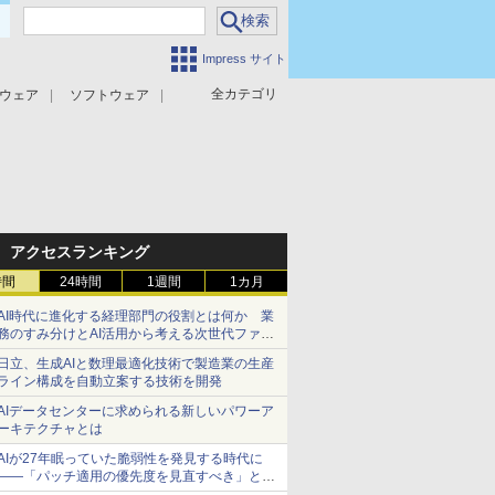
Impress サイト
全カテゴリ
ウェア
ソフトウェア
攻撃対策
マルウェア対策
アクセスランキング
時間
24時間
1週間
1カ月
AI時代に進化する経理部門の役割とは何か 業
務のすみ分けとAI活用から考える次世代ファイ
ナンス戦略
日立、生成AIと数理最適化技術で製造業の生産
ライン構成を自動立案する技術を開発
AIデータセンターに求められる新しいパワーア
ーキテクチャとは
AIが27年眠っていた脆弱性を発見する時代に
――「パッチ適用の優先度を見直すべき」とセ
キュリティ専門家