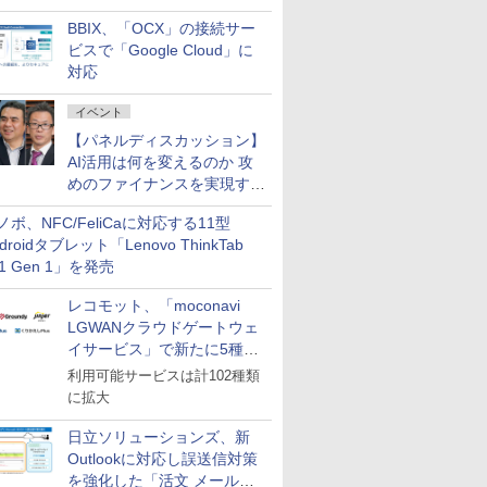
企業・広告代理店などが実装
BBIX、「OCX」の接続サー
フェーズへ
ビスで「Google Cloud」に
対応
イベント
【パネルディスカッション】
AI活用は何を変えるのか 攻
めのファイナンスを実現する
業務設計とマインドセット変
ノボ、NFC/FeliCaに対応する11型
革
droidタブレット「Lenovo ThinkTab
11 Gen 1」を発売
レコモット、「moconavi
LGWANクラウドゲートウェ
イサービス」で新たに5種類
のサービスと連携開始
利用可能サービスは計102種類
に拡大
日立ソリューションズ、新
Outlookに対応し誤送信対策
を強化した「活文 メール誤