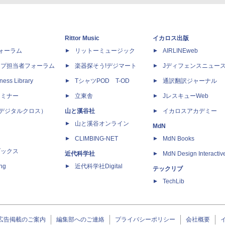
Rittor Music
イカロス出版
dフォーラム
リットーミュージック
AIRLINEweb
ップ担当者フォーラム
楽器探そう!デジマート
Jディフェンスニュー
ness Library
TシャツPOD T-OD
通訳翻訳ジャーナル
セミナー
立東舎
JレスキューWeb
 X（デジタルクロス）
山と溪谷社
イカロスアカデミー
山と溪谷オンライン
MdN
CLIMBING-NET
MdN Books
ブックス
近代科学社
MdN Design Interactiv
ing
近代科学社Digital
テックリブ
TechLib
広告掲載のご案内
編集部へのご連絡
プライバシーポリシー
会社概要