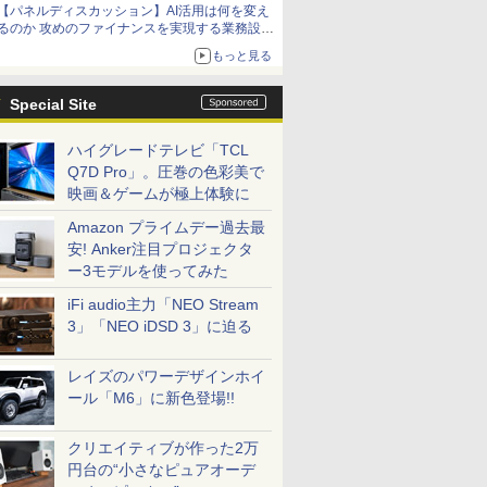
【パネルディスカッション】AI活用は何を変え
るのか 攻めのファイナンスを実現する業務設計
とマインドセット変革
もっと見る
Special Site
ハイグレードテレビ「TCL
Q7D Pro」。圧巻の色彩美で
映画＆ゲームが極上体験に
Amazon プライムデー過去最
安! Anker注目プロジェクタ
ー3モデルを使ってみた
iFi audio主力「NEO Stream
3」「NEO iDSD 3」に迫る
レイズのパワーデザインホイ
ール「M6」に新色登場!!
クリエイティブが作った2万
円台の“小さなピュアオーデ