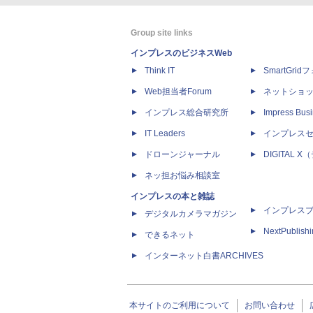
Group site links
インプレスのビジネスWeb
Think IT
SmartGri
Web担当者Forum
ネットショ
インプレス総合研究所
Impress Busi
IT Leaders
インプレス
ドローンジャーナル
DIGITAL
ネッ担お悩み相談室
インプレスの本と雑誌
インプレス
デジタルカメラマガジン
NextPublish
できるネット
インターネット白書ARCHIVES
本サイトのご利用について
お問い合わせ