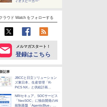
ィオスピーカー”
クラウド Watch をフォローする
メルマガスタート！
登録はこちら
新記事
JBCCと日立ソリューション
ズ東日本、生産管理「R-
PiCS NX」と供給計画
「scSQUARE ISP」の連携サ
NRIセキュア、SOCサービス
ービスを提供開始
「NeoSOC」に独自開発のAI
統制基盤「AgenticBlue」を