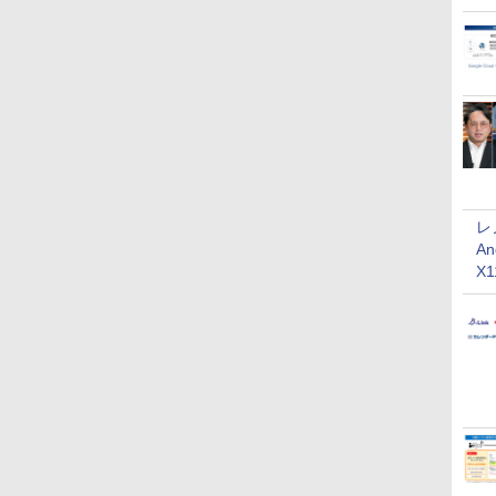
レ
An
X