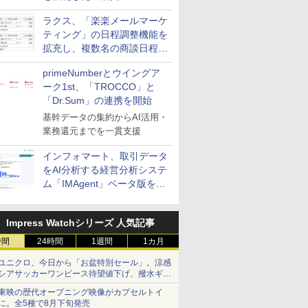
送信防止アドインサービス」
ラクス、「楽楽メールマーケ
を提供
ティング」の日程調整機能を
拡充し、複数名の商談日程調
整を効率化
primeNumberとウイングア
ーク1st、「TROCCO」と
「Dr.Sum」の連携を開始
基幹データの集約からAI活用・
業務還元までを一貫支援
インフォマート、取引データ
をAI分析する経営分析システ
ム「IMAgent」ベータ版を提
供
Impress Watchシリーズ 人気記事
時間
24時間
1週間
1カ月
ユニクロ、今日から「お盆特別セール」。涼感
シアサッカーワンピース待望値下げ、撥水ギア
ショーツは1990円に
東映の歴代オープニング映像がカプセルトイ
に。全5種で8月下旬発売