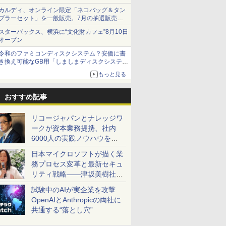
カルディ、オンライン限定「ネコバッグ＆タン
ブラーセット」を一般販売。7月の抽選販売の
当選無効分
スターバックス、横浜に“文化財カフェ”8月10日
オープン
令和のファミコンディスクシステム？安価に書
き換え可能なGB用「しましまディスクシステ
ム」
もっと見る
おすすめ記事
リコージャパンとナレッジワ
ークが資本業務提携、社内
6000人の実践ノウハウを生
かした「AI商談記録 for
日本マイクロソフトが描く業
RICOH」を展開へ
務プロセス変革と最新セキュ
リティ戦略――津坂美樹社長
が2027年度戦略を説明
試験中のAIが実企業を攻撃
OpenAIとAnthropicの両社に
共通する“落とし穴”