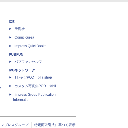
ICE
天海社
ス
Comic curea
impress QuickBooks
PUBFUN
パブファンセルフ
IPGネットワーク
TシャツPOD pTa.shop
カスタム写真集POD fabli
e
Impress Group Publication
Information
インプレスグループ
特定商取引法に基づく表示