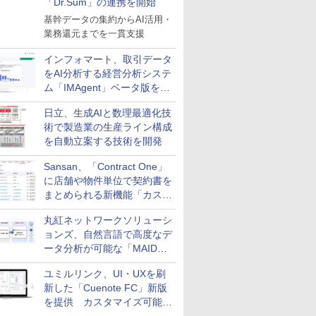
「Dr.Sum」の連携を開始
基幹データの集約からAI活用・
業務還元までを一貫支援
インフォマート、取引データ
をAI分析する経営分析システ
ム「IMAgent」ベータ版を提
供
日立、生成AIと数理最適化技
術で製造業の生産ライン構成
を自動立案する技術を開発
Sansan、「Contract One」
に店舗や物件単位で契約書を
まとめられる新機能「カスタ
ム契約ツリー」を追加
丸紅ネットワークソリューシ
ョンズ、自然言語で高度なデ
ータ分析が可能な「MAIDOA
AI ASSIST」を9月より提供
ユミルリンク、UI・UXを刷
新した「Cuenote FC」新版
を提供 カスタマイズ可能な