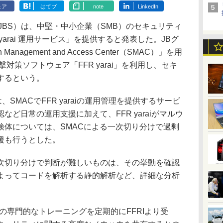
ェア
はてブ
note
LinkedIn
BS）は、中堅・中小企業（SMB）のセキュリティ
yarai 運用サービス」を提供すると発表した。JBグ
nagement and Access Center（SMAC）」を用
撃対策ソフトウェア「FFR yarai」を利用し、セキ
するという。
は、SMACでFFR yaraiの運用管理を提供するサービ
ど日常の運用支援に加えて、FFR yaraiがマルウ
検体については、SMACによる一次切り分けで過剰
援も行うとした。
切り分けで判断が難しいものは、その挙動を確認
よってコードを解析する静的解析など、詳細な分析
。
i」の専門的なトレーニングを定期的にFFRIより受