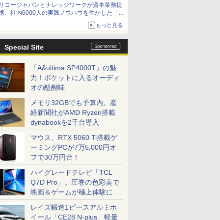
リコージャパンとナレッジワークが資本業務提
携、社内6000人の実践ノウハウを生かした「AI
商談記録 for RICOH」を展開へ
もっと見る
Special Site
「A&ultima SP4000T」の魅
力！ポケットに入るオーディ
オの醍醐味
メモリ32GBでも予算内。産
経新聞社がAMD Ryzen搭載
dynabookを2千台導入
マウス、RTX 5060 Ti搭載ゲ
ーミングPCが7万5,000円オ
フで30万円台！
ハイグレードテレビ「TCL
Q7D Pro」。圧巻の色彩美で
映画＆ゲームが極上体験に
レイズ鍛造1ピースアルミホ
イール「CE28 N-plus」軽量