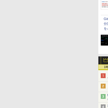
G
分
を
1