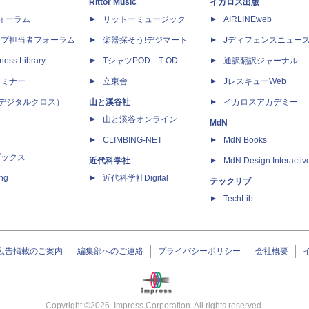
Rittor Music
イカロス出版
dフォーラム
リットーミュージック
AIRLINEweb
ップ担当者フォーラム
楽器探そう!デジマート
Jディフェンスニュー
ness Library
TシャツPOD T-OD
通訳翻訳ジャーナル
セミナー
立東舎
JレスキューWeb
 X（デジタルクロス）
山と溪谷社
イカロスアカデミー
山と溪谷オンライン
MdN
CLIMBING-NET
MdN Books
ブックス
近代科学社
MdN Design Interactiv
ing
近代科学社Digital
テックリブ
TechLib
広告掲載のご案内
編集部へのご連絡
プライバシーポリシー
会社概要
Copyright ©
2026
Impress Corporation. All rights reserved.