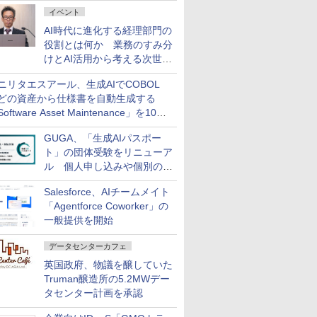
ダッシュボード画面を搭載
イベント
AI時代に進化する経理部門の
役割とは何か 業務のすみ分
けとAI活用から考える次世代
ファイナンス戦略
ニリタエスアール、生成AIでCOBOL
どの資産から仕様書を自動生成する
oftware Asset Maintenance」を10月
発売
GUGA、「生成AIパスポー
ト」の団体受験をリニューア
ル 個人申し込みや個別の支
払いなどに対応
Salesforce、AIチームメイト
「Agentforce Coworker」の
一般提供を開始
データセンターカフェ
英国政府、物議を醸していた
Truman醸造所の5.2MWデー
タセンター計画を承認