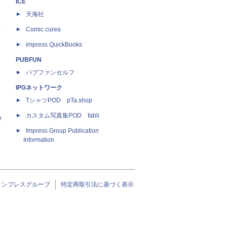
ICE
天海社
ス
Comic curea
impress QuickBooks
PUBFUN
パブファンセルフ
IPGネットワーク
TシャツPOD pTa.shop
カスタム写真集POD fabli
e
Impress Group Publication
Information
インプレスグループ
特定商取引法に基づく表示