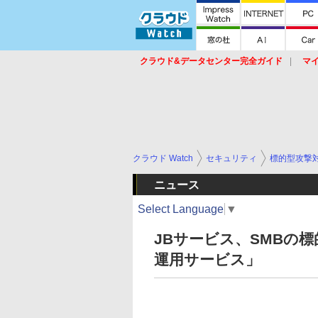
クラウド&データセンター完全ガイド
マ
サービス
セキュリティ
ネットワーク
スイッチ
ルータ
導入事例
イベ
クラウド Watch
セキュリティ
標的型攻撃
ニュース
Select Language
▼
JBサービス、SMBの標的
運用サービス」