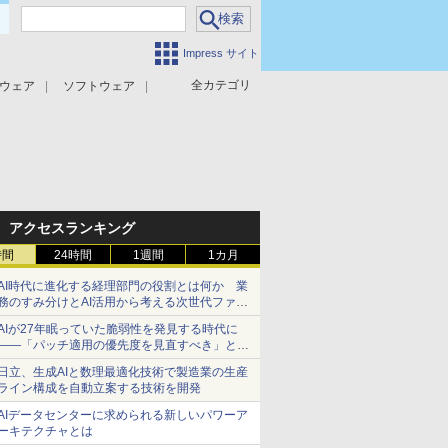
Impress サイト
全カテゴリ
ウェア
ソフトウェア
攻撃対策
マルウェア対策
アクセスランキング
時間
24時間
1週間
1カ月
AI時代に進化する経理部門の役割とは何か 業
務のすみ分けとAI活用から考える次世代ファイ
ナンス戦略
AIが27年眠っていた脆弱性を発見する時代に
――「パッチ適用の優先度を見直すべき」とセ
キュリティ専門家
日立、生成AIと数理最適化技術で製造業の生産
ライン構成を自動立案する技術を開発
AIデータセンターに求められる新しいパワーア
ーキテクチャとは