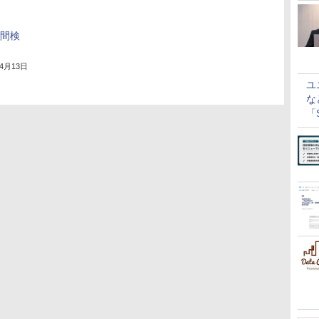
瞬間検
年4月13日
ユ
な
「S
に