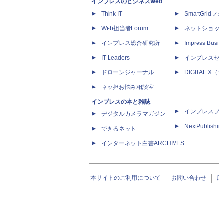
インプレスのビジネスWeb
Think IT
SmartGri
Web担当者Forum
ネットショ
インプレス総合研究所
Impress Busi
IT Leaders
インプレス
ドローンジャーナル
DIGITAL
ネッ担お悩み相談室
インプレスの本と雑誌
インプレス
デジタルカメラマガジン
NextPublish
できるネット
インターネット白書ARCHIVES
本サイトのご利用について
お問い合わせ