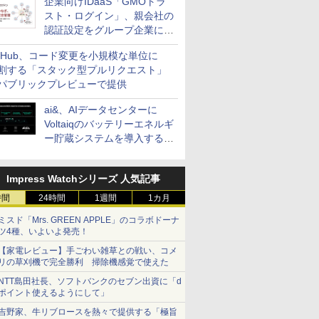
企業向けIDaaS「GMOトラ
スト・ログイン」、親会社の
認証設定をグループ企業に展
開できる新機能を提供
itHub、コード変更を小規模な単位に
割する「スタック型プルリクエスト」
パブリックプレビューで提供
ai&、AIデータセンターに
Voltaiqのバッテリーエネルギ
ー貯蔵システムを導入する計
画を発表
Impress Watchシリーズ 人気記事
時間
24時間
1週間
1カ月
ミスド「Mrs. GREEN APPLE」のコラボドーナ
ツ4種、いよいよ発売！
【家電レビュー】手ごわい雑草との戦い、コメ
リの草刈機で完全勝利 掃除機感覚で使えた
NTT島田社長、ソフトバンクのセブン出資に「d
ポイント使えるようにして」
吉野家、牛リブロースを熱々で提供する「極旨