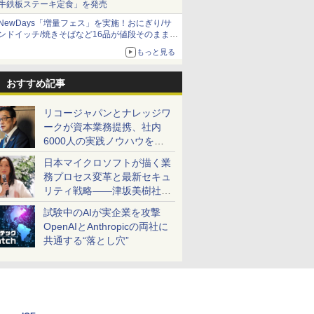
牛鉄板ステーキ定食」を発売
NewDays「増量フェス」を実施！おにぎり/サ
ンドイッチ/焼きそばなど16品が値段そのままで
ボリュームアップ
もっと見る
おすすめ記事
リコージャパンとナレッジワ
ークが資本業務提携、社内
6000人の実践ノウハウを生
かした「AI商談記録 for
日本マイクロソフトが描く業
RICOH」を展開へ
務プロセス変革と最新セキュ
リティ戦略――津坂美樹社長
が2027年度戦略を説明
試験中のAIが実企業を攻撃
OpenAIとAnthropicの両社に
共通する“落とし穴”