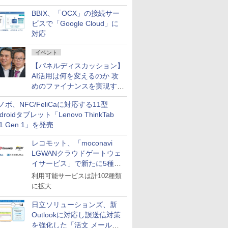
企業・広告代理店などが実装
BBIX、「OCX」の接続サー
フェーズへ
ビスで「Google Cloud」に
対応
イベント
【パネルディスカッション】
AI活用は何を変えるのか 攻
めのファイナンスを実現する
業務設計とマインドセット変
ノボ、NFC/FeliCaに対応する11型
革
droidタブレット「Lenovo ThinkTab
11 Gen 1」を発売
レコモット、「moconavi
LGWANクラウドゲートウェ
イサービス」で新たに5種類
のサービスと連携開始
利用可能サービスは計102種類
に拡大
日立ソリューションズ、新
Outlookに対応し誤送信対策
を強化した「活文 メール誤