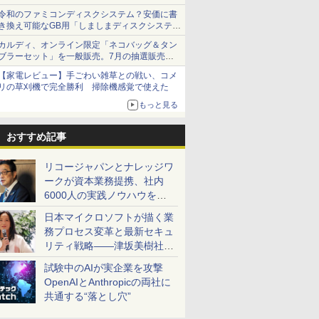
令和のファミコンディスクシステム？安価に書
き換え可能なGB用「しましまディスクシステ
ム」
カルディ、オンライン限定「ネコバッグ＆タン
ブラーセット」を一般販売。7月の抽選販売の
当選無効分
【家電レビュー】手ごわい雑草との戦い、コメ
リの草刈機で完全勝利 掃除機感覚で使えた
もっと見る
おすすめ記事
リコージャパンとナレッジワ
ークが資本業務提携、社内
6000人の実践ノウハウを生
かした「AI商談記録 for
日本マイクロソフトが描く業
RICOH」を展開へ
務プロセス変革と最新セキュ
リティ戦略――津坂美樹社長
が2027年度戦略を説明
試験中のAIが実企業を攻撃
OpenAIとAnthropicの両社に
共通する“落とし穴”