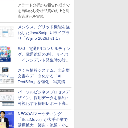
導入
アラート分析から報告作成まで
を自動化し分析品質の向上と対
応迅速化を実現
メシウス、グリッド機能を強
化したJavaScript UIライブラ
リ「Wijmo 2026J v1.1」
S&J、電通PRコンサルティン
グ、電通総研の3社、サイバ
ーインシデント発生時の対応
と危機管理広報を一体的に訓
さくら情報システム、非定型
練するプログラムを提供
文書をデータ化する「AI
TextSifta」を強化 写真情報
のデータ化などに対応
パーソルビジネスプロセスデ
ザイン、採用データを集約・
可視化する採用レポート高速
化サービスを提供
NECのAIマーケティング
「BestMove」が大手企業で
活用拡大 製造・流通・小売