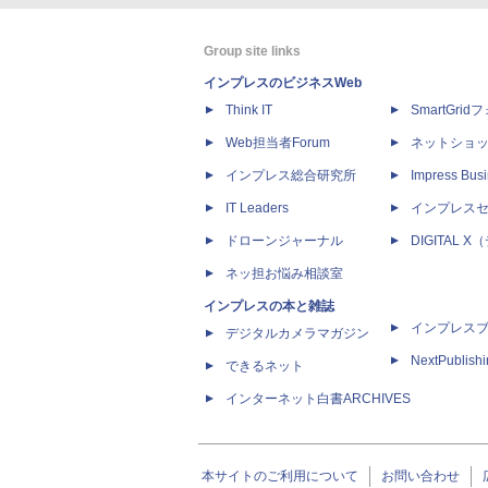
Group site links
インプレスのビジネスWeb
Think IT
SmartGri
Web担当者Forum
ネットショ
インプレス総合研究所
Impress Busi
IT Leaders
インプレス
ドローンジャーナル
DIGITAL
ネッ担お悩み相談室
インプレスの本と雑誌
インプレス
デジタルカメラマガジン
NextPublish
できるネット
インターネット白書ARCHIVES
本サイトのご利用について
お問い合わせ