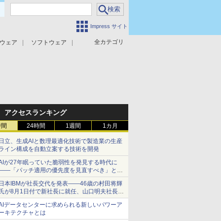
Impress サイト
全カテゴリ
ウェア
ソフトウェア
攻撃対策
マルウェア対策
アクセスランキング
時間
24時間
1週間
1カ月
日立、生成AIと数理最適化技術で製造業の生産
ライン構成を自動立案する技術を開発
AIが27年眠っていた脆弱性を発見する時代に
――「パッチ適用の優先度を見直すべき」とセ
キュリティ専門家
日本IBMが社長交代を発表――46歳の村田将輝
氏が8月1日付で新社長に就任、山口明夫社長は
会長へ
AIデータセンターに求められる新しいパワーア
ーキテクチャとは