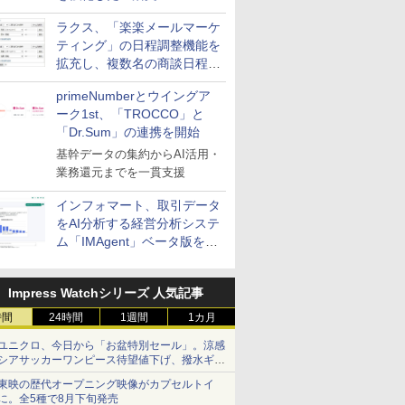
送信防止アドインサービス」
ラクス、「楽楽メールマーケ
を提供
ティング」の日程調整機能を
拡充し、複数名の商談日程調
整を効率化
primeNumberとウイングア
ーク1st、「TROCCO」と
「Dr.Sum」の連携を開始
基幹データの集約からAI活用・
業務還元までを一貫支援
インフォマート、取引データ
をAI分析する経営分析システ
ム「IMAgent」ベータ版を提
供
Impress Watchシリーズ 人気記事
時間
24時間
1週間
1カ月
ユニクロ、今日から「お盆特別セール」。涼感
シアサッカーワンピース待望値下げ、撥水ギア
ショーツは1990円に
東映の歴代オープニング映像がカプセルトイ
に。全5種で8月下旬発売