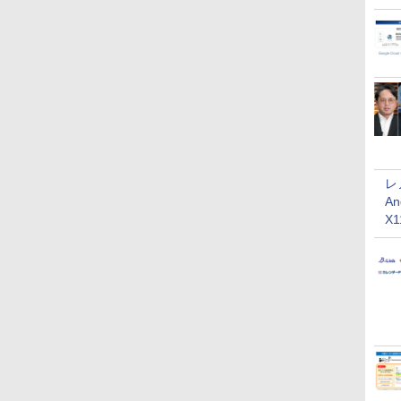
レ
An
X