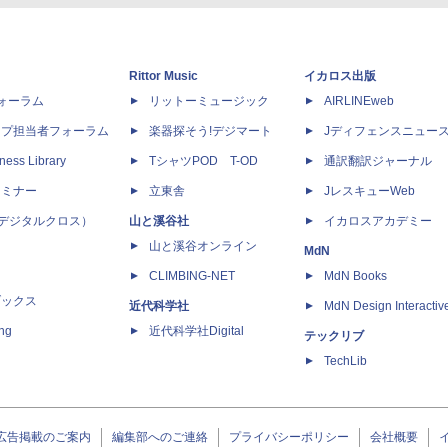
Rittor Music
イカロス出版
dフォーラム
リットーミュージック
AIRLINEweb
ップ担当者フォーラム
楽器探そう!デジマート
Jディフェンスニュー
ness Library
TシャツPOD T-OD
通訳翻訳ジャーナル
セミナー
立東舎
JレスキューWeb
 X（デジタルクロス）
山と溪谷社
イカロスアカデミー
山と溪谷オンライン
MdN
CLIMBING-NET
MdN Books
ブックス
近代科学社
MdN Design Interactiv
ing
近代科学社Digital
テックリブ
TechLib
広告掲載のご案内
編集部へのご連絡
プライバシーポリシー
会社概要