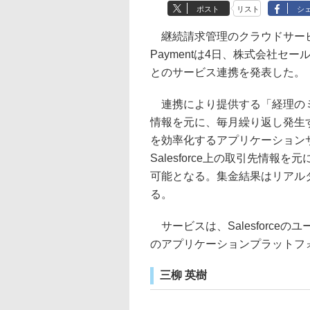
ポスト
リスト
シ
継続請求管理のクラウドサービ
Paymentは4日、株式会社セー
とのサービス連携を発表した。
連携により提供する「経理のミカタ fo
情報を元に、毎月繰り返し発生
を効率化するアプリケーション
Salesforce上の取引先情
可能となる。集金結果はリアル
る。
サービスは、Salesforceのユ
のアプリケーションプラットフォー
三柳 英樹