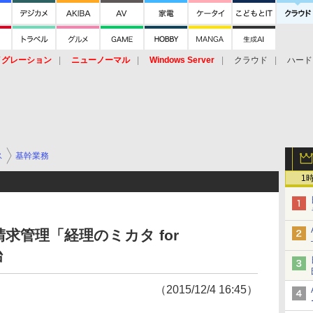
イグレーション
ニューノーマル
Windows Server
クラウド
ハード
トピック
ストレージ（HW）
オープンソース
SaaS
標的型
ント
ス
基幹業務
1
継続請求管理「経理のミカタ for
始
（2015/12/4 16:45）