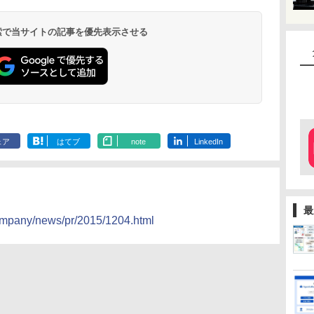
 検索で当サイトの記事を優先表示させる
ェア
はてブ
note
LinkedIn
最
ompany/news/pr/2015/1204.html