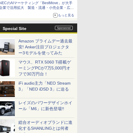
NECのAIマーケティング「BestMove」が大手
企業で活用拡大 製造・流通・小売企業・広告
代理店などが実装フェーズへ
もっと見る
Special Site
Amazon プライムデー過去最
安! Anker注目プロジェクタ
ー3モデルを使ってみた
マウス、RTX 5060 Ti搭載ゲ
ーミングPCが7万5,000円オ
フで30万円台！
iFi audio主力「NEO Stream
3」「NEO iDSD 3」に迫る
レイズのパワーデザインホイ
ール「M6」に新色登場!!
総合オーディオブランドに進
化するSHANLINGとは何者