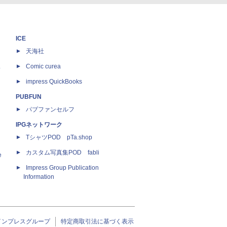
ICE
天海社
ス
Comic curea
impress QuickBooks
PUBFUN
パブファンセルフ
IPGネットワーク
TシャツPOD pTa.shop
カスタム写真集POD fabli
e
Impress Group Publication
Information
インプレスグループ
特定商取引法に基づく表示