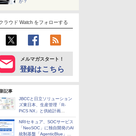
か？
クラウド Watch をフォローする
メルマガスタート！
登録はこちら
新記事
JBCCと日立ソリューション
ズ東日本、生産管理「R-
PiCS NX」と供給計画
「scSQUARE ISP」の連携サ
NRIセキュア、SOCサービス
ービスを提供開始
「NeoSOC」に独自開発のAI
統制基盤「AgenticBlue」を