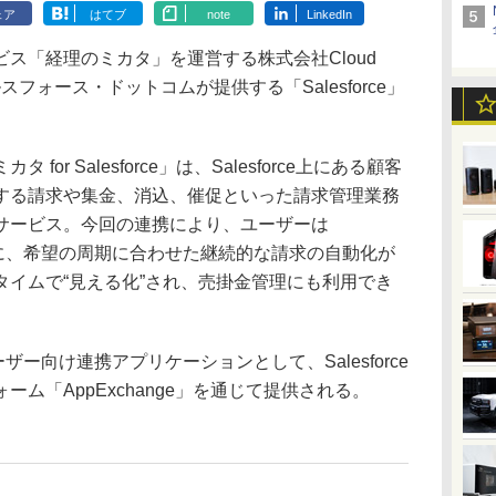
ェア
はてブ
note
LinkedIn
ス「経理のミカタ」を運営する株式会社Cloud
ルスフォース・ドットコムが提供する「Salesforce」
r Salesforce」は、Salesforce上にある顧客
する請求や集金、消込、催促といった請求管理業務
サービス。今回の連携により、ユーザーは
報を元に、希望の周期に合わせた継続的な請求の自動化が
タイムで“見える化”され、売掛金管理にも利用でき
ーザー向け連携アプリケーションとして、Salesforce
ム「AppExchange」を通じて提供される。