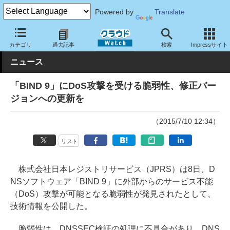
Powered by
Translate
クラウド Watch
セキュリティ
脆弱性情報
カテゴリ
過去記事
検索
Impressサイト
ニュース
「BIND 9」にDoS攻撃を受ける脆弱性、修正バー
ジョンへの更新を
（2015/7/10 12:34）
リスト
株式会社日本レジストリサービス（JPRS）は8日、D
NSソフトウェア「BIND 9」に外部からのサービス不能
（DoS）攻撃が可能となる脆弱性が発見されたとして、
技術情報を公開した。
脆弱性は、DNSSEC検証の処理に不具合があり、DNS