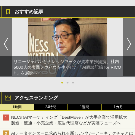
おすすめ記事
リコージャパンとナレッジワークが資本業務提携、社内
6000人の実践ノウハウを生かした「AI商談記録 for RICO
H」を展開へ
●
●
●
アクセスランキング
1時間
24時間
1週間
1カ月
NECのAIマーケティング「BestMove」が大手企業で活用拡大
製造・流通・小売企業・広告代理店などが実装フェーズへ
AIデータセンターに求められる新しいパワーアーキテクチャとは