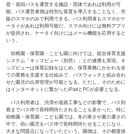
迎・巡回バスを運営する施設・団体であれば利用が可
能。バス運営者側は特別な装置を導入することなく、市
販のスマホのみで利用できる。バス利用者もスマホかケ
ータイがあれば利用可能だ。スマホ向けには無料アプリ
が提供され、ケータイ向けにはメール機能を応用すると
いう。
幼稚園・保育園・こども園に向けては、総合保育支援
システム「キッズビュー（別売）」との連携も実現。キ
ッズビューは保育記録をはじめ、保育業務にかかわる全
ての業務を支援する仕組みで、バスウォッチと組み合わ
せた園児の出席管理が可能となる。ただし、そのために
はインターネットに繋がったiPadとPCが必要となる。
バス利用者は、渋滞や道路工事などの影響で、バス到
着までバス停で長時間待たされることも多かった。特に
幼稚園・保育園・こども園では、冬の寒さや夏の暑さの
中で、幼い園児をバス停で長時間待たせることになり、
大きな問題点になっていたという。園側は、その都度保