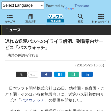
Powered by
Translate
クラウド Watch
サービス・ソフト
サービス
業務関連
カテゴリ
過去記事
検索
Impressサイト
ニュース
遅れる送迎バスへのイライラ解消、到着案内サー
ビス「バスウォッチ」
幼児の体調も守れる
（2015/5/26 10:00）
リスト
日本ソフト開発株式会社は25日、幼稚園・保育園・こ
ども園・そのほか各種施設向けに、送迎バス到着案内サ
ービス「
バスウォッチ
」の提供を開始した。