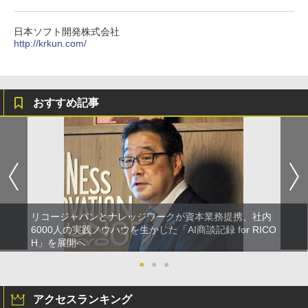
日本ソフト開発株式会社
http://krkun.com/
おすすめ記事
リコージャパンとナレッジワークが資本業務提携、社内
6000人の実践ノウハウを生かした「AI商談記録 for RICO
H」を展開へ
●
●
●
アクセスランキング