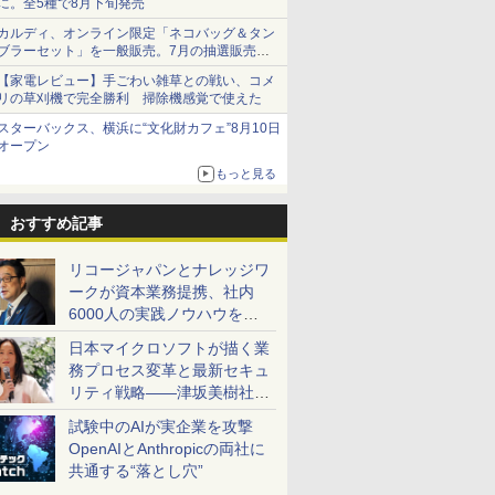
に。全5種で8月下旬発売
カルディ、オンライン限定「ネコバッグ＆タン
ブラーセット」を一般販売。7月の抽選販売の
当選無効分
【家電レビュー】手ごわい雑草との戦い、コメ
リの草刈機で完全勝利 掃除機感覚で使えた
スターバックス、横浜に“文化財カフェ”8月10日
オープン
もっと見る
おすすめ記事
リコージャパンとナレッジワ
ークが資本業務提携、社内
6000人の実践ノウハウを生
かした「AI商談記録 for
日本マイクロソフトが描く業
RICOH」を展開へ
務プロセス変革と最新セキュ
リティ戦略――津坂美樹社長
が2027年度戦略を説明
試験中のAIが実企業を攻撃
OpenAIとAnthropicの両社に
共通する“落とし穴”