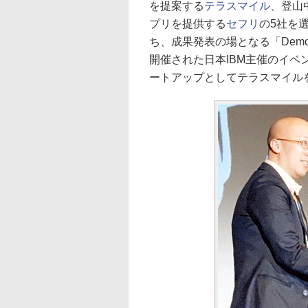
を提案する
テラスマイル
、登山
プリを提供する
セフリ
の5社を
ち、成果発表の場となる「Demo 
開催された日本IBM主催のイベ
ートアップとしてテラスマイル