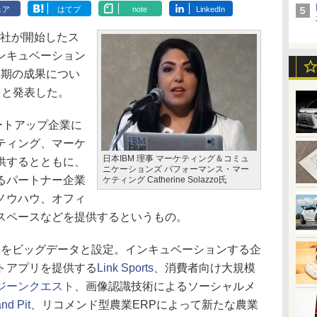
ェア
はてブ
note
LinkedIn
同社が開始したス
ンキュベーション
第1期の成果につい
ると発表した。
スタートアップ企業に
ティング、マーケ
日本IBM 理事 マーケティング＆コミュ
供するとともに、
ニケーションズ パフォーマンス・マー
るパートナー企業
ケティング Catherine Solazzo氏
ノウハウ、オフィ
スペースなどを提供するというもの。
ーマをビッグデータと設定。インキュベーションする企
トアプリを提供する
Link Sports
、消費者向け大規模
ジーンクエスト
、画像認識技術によるソーシャルメ
nd Pit
、リコメンド型農業ERPによって新たな農業