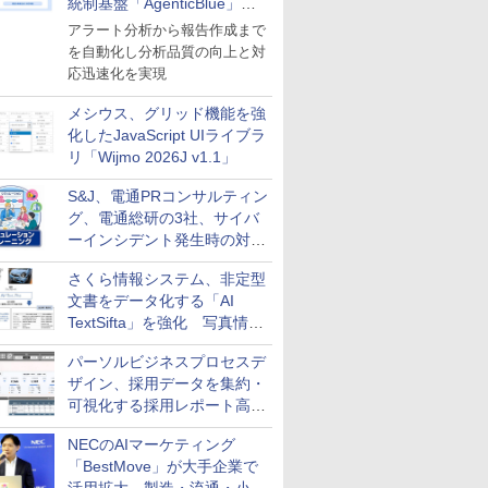
統制基盤「AgenticBlue」を
導入
アラート分析から報告作成まで
を自動化し分析品質の向上と対
応迅速化を実現
メシウス、グリッド機能を強
化したJavaScript UIライブラ
リ「Wijmo 2026J v1.1」
S&J、電通PRコンサルティン
グ、電通総研の3社、サイバ
ーインシデント発生時の対応
と危機管理広報を一体的に訓
さくら情報システム、非定型
練するプログラムを提供
文書をデータ化する「AI
TextSifta」を強化 写真情報
のデータ化などに対応
パーソルビジネスプロセスデ
ザイン、採用データを集約・
可視化する採用レポート高速
化サービスを提供
NECのAIマーケティング
「BestMove」が大手企業で