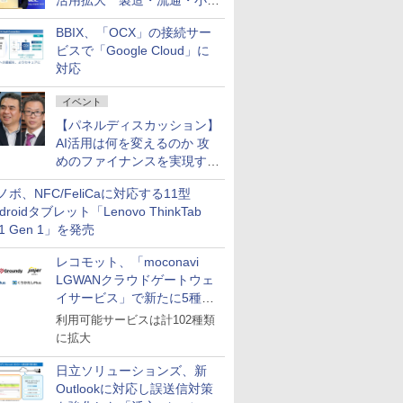
活用拡大 製造・流通・小売
企業・広告代理店などが実装
BBIX、「OCX」の接続サー
フェーズへ
ビスで「Google Cloud」に
対応
イベント
【パネルディスカッション】
AI活用は何を変えるのか 攻
めのファイナンスを実現する
業務設計とマインドセット変
ノボ、NFC/FeliCaに対応する11型
革
droidタブレット「Lenovo ThinkTab
11 Gen 1」を発売
レコモット、「moconavi
LGWANクラウドゲートウェ
イサービス」で新たに5種類
のサービスと連携開始
利用可能サービスは計102種類
に拡大
日立ソリューションズ、新
Outlookに対応し誤送信対策