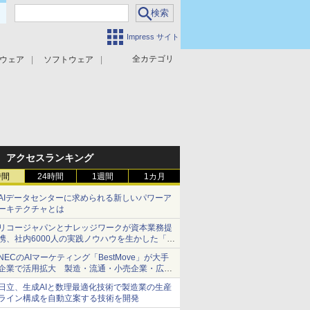
Impress サイト
全カテゴリ
ウェア
ソフトウェア
攻撃対策
マルウェア対策
アクセスランキング
時間
24時間
1週間
1カ月
AIデータセンターに求められる新しいパワーア
ーキテクチャとは
リコージャパンとナレッジワークが資本業務提
携、社内6000人の実践ノウハウを生かした「AI
商談記録 for RICOH」を展開へ
NECのAIマーケティング「BestMove」が大手
企業で活用拡大 製造・流通・小売企業・広告
代理店などが実装フェーズへ
日立、生成AIと数理最適化技術で製造業の生産
ライン構成を自動立案する技術を開発