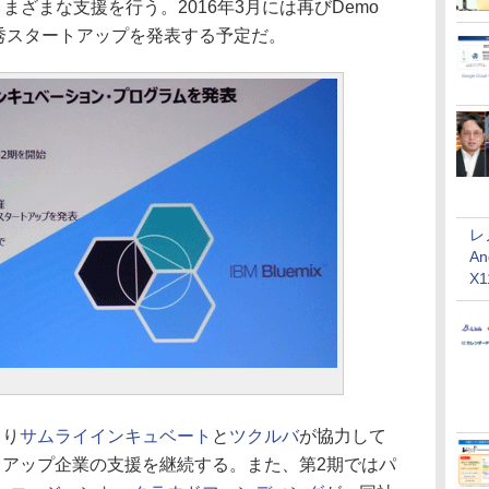
さまざまな支援を行う。2016年3月には再びDemo
最優秀スタートアップを発表する予定だ。
レ
An
X
より
サムライインキュベート
と
ツクルバ
が協力して
トアップ企業の支援を継続する。また、第2期ではパ