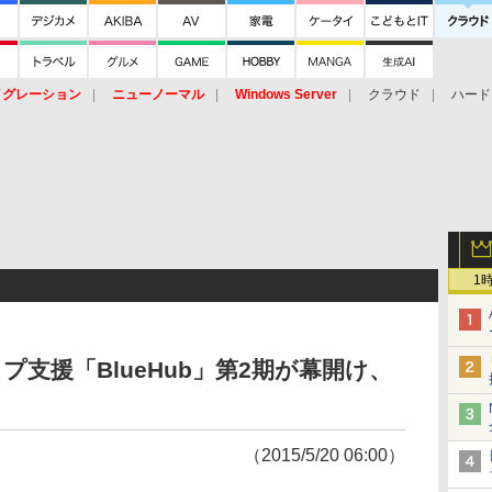
イグレーション
ニューノーマル
Windows Server
クラウド
ハード
トピック
ストレージ（HW）
オープンソース
SaaS
標的型
ント
1
プ支援「BlueHub」第2期が幕開け、
（2015/5/20 06:00）