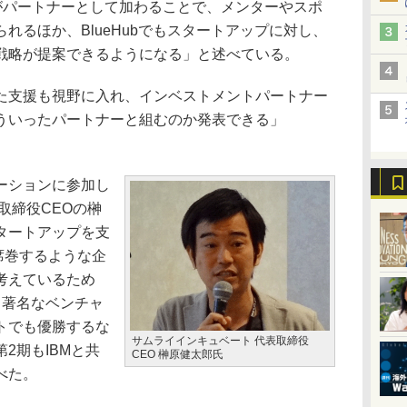
省がパートナーとして加わることで、メンターやスポ
れるほか、BlueHubでもスタートアップに対し、
戦略が提案できるようになる」と述べている。
支援も視野に入れ、インベストメントパートナー
ういったパートナーと組むのか発表できる」
ーションに参加し
取締役CEOの榊
タートアップを支
席巻するような企
考えているため
、著名なベンチャ
トでも優勝するな
サムライインキュベート 代表取締役
2期もIBMと共
CEO 榊原健太郎氏
べた。