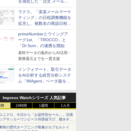
を強化した「活文 メール誤
送信防止アドインサービス」
ラクス、「楽楽メールマーケ
を提供
ティング」の日程調整機能を
拡充し、複数名の商談日程調
整を効率化
primeNumberとウイングア
ーク1st、「TROCCO」と
「Dr.Sum」の連携を開始
基幹データの集約からAI活用・
業務還元までを一貫支援
インフォマート、取引データ
をAI分析する経営分析システ
ム「IMAgent」ベータ版を提
供
Impress Watchシリーズ 人気記事
時間
24時間
1週間
1カ月
ユニクロ、今日から「お盆特別セール」。涼感
シアサッカーワンピース待望値下げ、撥水ギア
ショーツは1990円に
東映の歴代オープニング映像がカプセルトイ