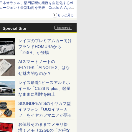
日本オラクル、部門横断の業務を自動化するAI
エージェント最新動向を発表 Oracle AI Agent
Studioで企業の意思決定と開発を加速
もっと見る
Special Site
レイズのプレミアムカー向け
ブランドHOMURAから
「2×9R」が登場！
AIスマートノートの
iFLYTEK「AINOTE 2」はな
ぜ魅力的なのか？
レイズ鍛造1ピースアルミホ
イール「CE28 N-plus」軽量
なままに剛性を向上
SOUNDPEATSのイヤカフ型
イヤフォン「UU2イヤーカ
フ」をイヤカフマニアが語る
お値段そのままでメモリ倍
増！メモリ32GBの「お得な