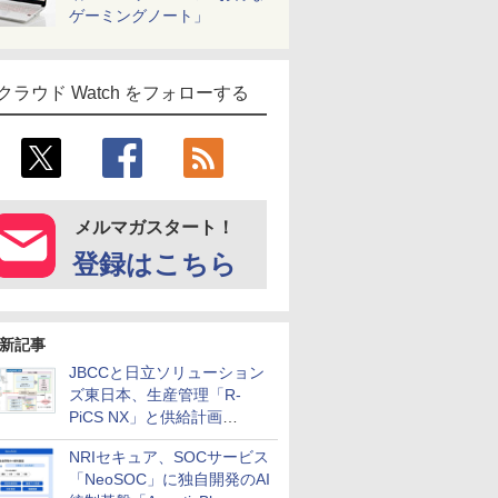
ゲーミングノート」
クラウド Watch をフォローする
メルマガスタート！
登録はこちら
新記事
JBCCと日立ソリューション
ズ東日本、生産管理「R-
PiCS NX」と供給計画
「scSQUARE ISP」の連携サ
NRIセキュア、SOCサービス
ービスを提供開始
「NeoSOC」に独自開発のAI