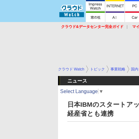
クラウド&データセンター完全ガイド
マ
サービス
セキュリティ
ネットワーク
スイッチ
ルータ
導入事例
イベ
クラウド Watch
トピック
事業戦略
国内
ニュース
Select Language
▼
日本IBMのスタートアッ
経産省とも連携