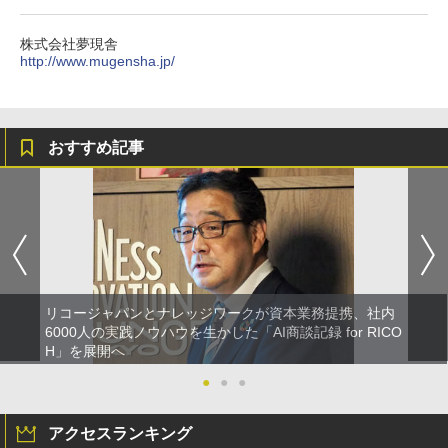
株式会社夢現舎
http://www.mugensha.jp/
おすすめ記事
リコージャパンとナレッジワークが資本業務提携、社内
6000人の実践ノウハウを生かした「AI商談記録 for RICO
H」を展開へ
●
●
●
アクセスランキング