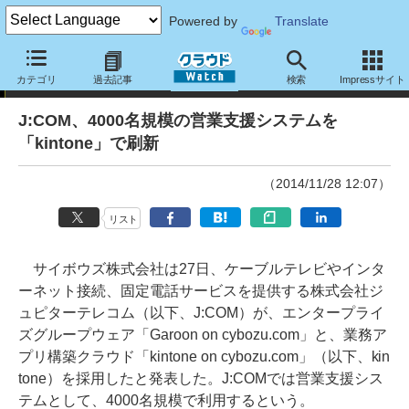
Powered by
Translate
ニュース
カテゴリ
過去記事
検索
Impressサイト
J:COM、4000名規模の営業支援システムを
「kintone」で刷新
（2014/11/28 12:07）
リスト
サイボウズ株式会社は27日、ケーブルテレビやインタ
ーネット接続、固定電話サービスを提供する株式会社ジ
ュピターテレコム（以下、J:COM）が、エンタープライ
ズグループウェア「Garoon on cybozu.com」と、業務ア
プリ構築クラウド「kintone on cybozu.com」（以下、kin
tone）を採用したと発表した。J:COMでは営業支援シス
テムとして、4000名規模で利用するという。