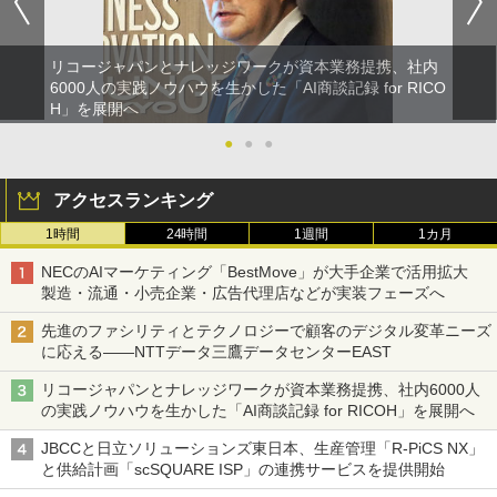
リコージャパンとナレッジワークが資本業務提携、社内
6000人の実践ノウハウを生かした「AI商談記録 for RICO
H」を展開へ
●
●
●
アクセスランキング
1時間
24時間
1週間
1カ月
NECのAIマーケティング「BestMove」が大手企業で活用拡大
製造・流通・小売企業・広告代理店などが実装フェーズへ
先進のファシリティとテクノロジーで顧客のデジタル変革ニーズ
に応える――NTTデータ三鷹データセンターEAST
リコージャパンとナレッジワークが資本業務提携、社内6000人
の実践ノウハウを生かした「AI商談記録 for RICOH」を展開へ
JBCCと日立ソリューションズ東日本、生産管理「R-PiCS NX」
と供給計画「scSQUARE ISP」の連携サービスを提供開始