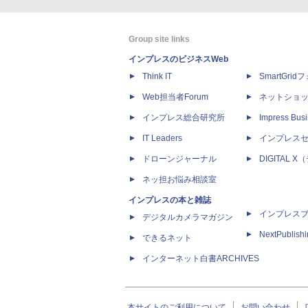
Group site links
インプレスのビジネスWeb
Think IT
SmartGri
Web担当者Forum
ネットショ
インプレス総合研究所
Impress Busi
IT Leaders
インプレス
ドローンジャーナル
DIGITAL
ネッ担お悩み相談室
インプレスの本と雑誌
インプレス
デジタルカメラマガジン
NextPublish
できるネット
インターネット白書ARCHIVES
本サイトのご利用について
お問い合わせ