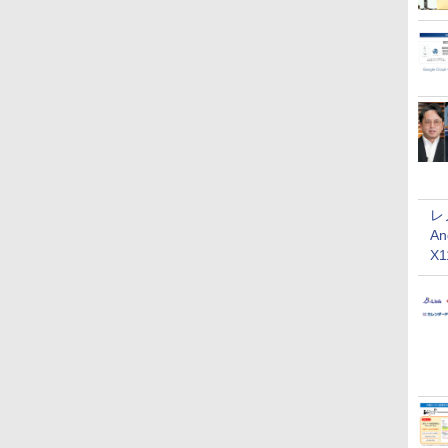
レ
An
X