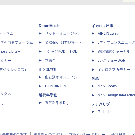
Rittor Music
イカロス出版
dフォーラム
リットーミュージック
AIRLINEweb
ップ担当者フォーラム
楽器探そう!デジマート
Jディフェンスニュー
ness Library
TシャツPOD T-OD
通訳翻訳ジャーナル
セミナー
立東舎
JレスキューWeb
 X（デジタルクロス）
山と溪谷社
イカロスアカデミー
山と溪谷オンライン
MdN
CLIMBING-NET
MdN Books
ブックス
近代科学社
MdN Design Interactiv
ing
近代科学社Digital
テックリブ
TechLib
広告掲載のご案内
編集部へのご連絡
プライバシーポリシー
会社概要