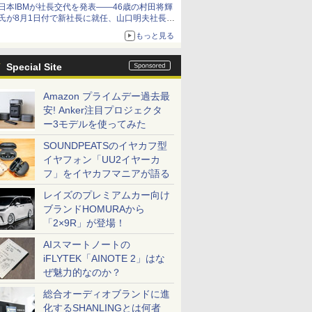
日本IBMが社長交代を発表――46歳の村田将輝
氏が8月1日付で新社長に就任、山口明夫社長は
会長へ
もっと見る
Special Site
Amazon プライムデー過去最
安! Anker注目プロジェクタ
ー3モデルを使ってみた
SOUNDPEATSのイヤカフ型
イヤフォン「UU2イヤーカ
フ」をイヤカフマニアが語る
レイズのプレミアムカー向け
ブランドHOMURAから
「2×9R」が登場！
AIスマートノートの
iFLYTEK「AINOTE 2」はな
ぜ魅力的なのか？
総合オーディオブランドに進
化するSHANLINGとは何者