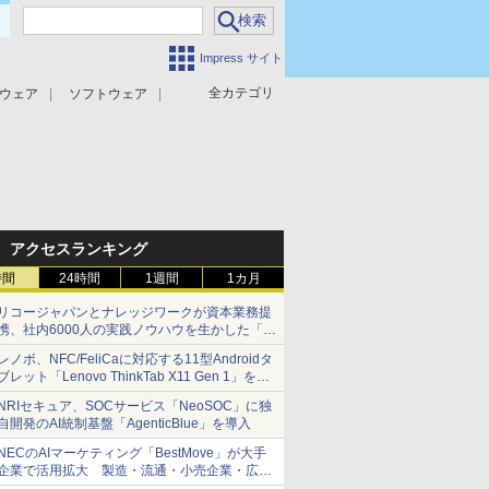
Impress サイト
全カテゴリ
ウェア
ソフトウェア
攻撃対策
マルウェア対策
アクセスランキング
時間
24時間
1週間
1カ月
リコージャパンとナレッジワークが資本業務提
携、社内6000人の実践ノウハウを生かした「AI
商談記録 for RICOH」を展開へ
レノボ、NFC/FeliCaに対応する11型Androidタ
ブレット「Lenovo ThinkTab X11 Gen 1」を発
売
NRIセキュア、SOCサービス「NeoSOC」に独
自開発のAI統制基盤「AgenticBlue」を導入
NECのAIマーケティング「BestMove」が大手
企業で活用拡大 製造・流通・小売企業・広告
代理店などが実装フェーズへ