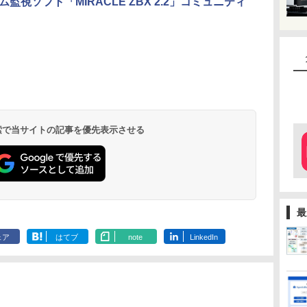
視ソフト「MIRACLE ZBX 2.2」コミュニティ
 検索で当サイトの記事を優先表示させる
最
ェア
はてブ
note
LinkedIn