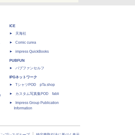
ICE
天海社
ス
Comic curea
impress QuickBooks
PUBFUN
パブファンセルフ
IPGネットワーク
TシャツPOD pTa.shop
カスタム写真集POD fabli
e
Impress Group Publication
Information
インプレスグループ
特定商取引法に基づく表示