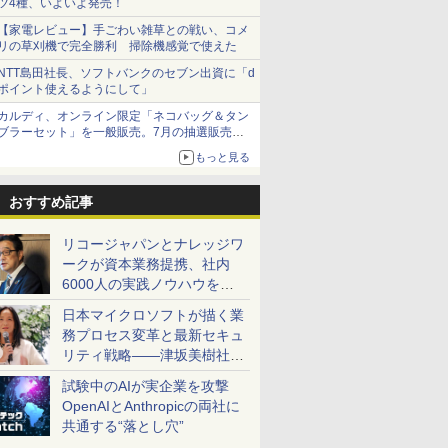
ツ4種、いよいよ発売！
【家電レビュー】手ごわい雑草との戦い、コメ
リの草刈機で完全勝利 掃除機感覚で使えた
NTT島田社長、ソフトバンクのセブン出資に「d
ポイント使えるようにして」
カルディ、オンライン限定「ネコバッグ＆タン
ブラーセット」を一般販売。7月の抽選販売の
当選無効分
もっと見る
おすすめ記事
リコージャパンとナレッジワ
ークが資本業務提携、社内
6000人の実践ノウハウを生
かした「AI商談記録 for
日本マイクロソフトが描く業
RICOH」を展開へ
務プロセス変革と最新セキュ
リティ戦略――津坂美樹社長
が2027年度戦略を説明
試験中のAIが実企業を攻撃
OpenAIとAnthropicの両社に
共通する“落とし穴”