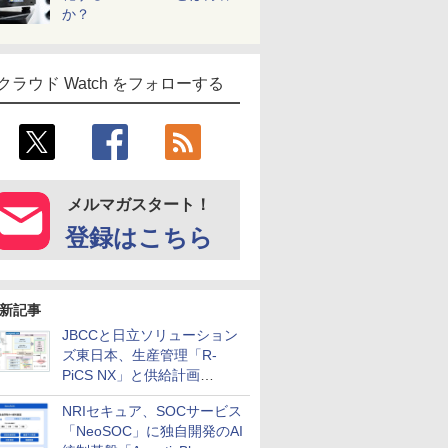
か？
クラウド Watch をフォローする
メルマガスタート！
登録はこちら
新記事
JBCCと日立ソリューション
ズ東日本、生産管理「R-
PiCS NX」と供給計画
「scSQUARE ISP」の連携サ
NRIセキュア、SOCサービス
ービスを提供開始
「NeoSOC」に独自開発のAI