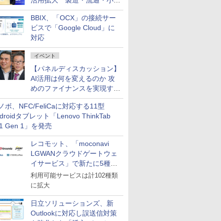
活用拡大 製造・流通・小売
企業・広告代理店などが実装
BBIX、「OCX」の接続サー
フェーズへ
ビスで「Google Cloud」に
対応
イベント
【パネルディスカッション】
AI活用は何を変えるのか 攻
めのファイナンスを実現する
業務設計とマインドセット変
ノボ、NFC/FeliCaに対応する11型
革
droidタブレット「Lenovo ThinkTab
11 Gen 1」を発売
レコモット、「moconavi
LGWANクラウドゲートウェ
イサービス」で新たに5種類
のサービスと連携開始
利用可能サービスは計102種類
に拡大
日立ソリューションズ、新
Outlookに対応し誤送信対策