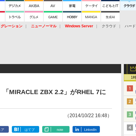
イグレーション
ニューノーマル
Windows Server
クラウド
ハード
トピック
ストレージ（HW）
オープンソース
SaaS
標的型
ント
1
RACLE ZBX 2.2」がRHEL 7に
（2014/10/22 16:48）
ェア
はてブ
note
LinkedIn