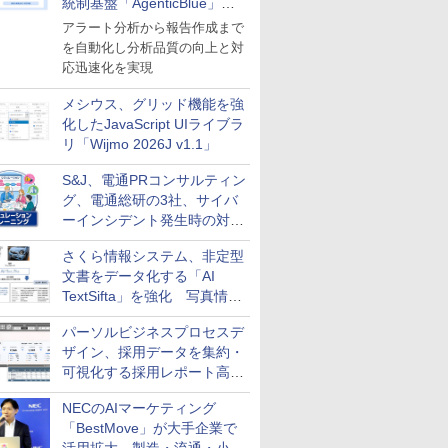
統制基盤「AgenticBlue」を
導入
アラート分析から報告作成まで
を自動化し分析品質の向上と対
応迅速化を実現
メシウス、グリッド機能を強
化したJavaScript UIライブラ
リ「Wijmo 2026J v1.1」
S&J、電通PRコンサルティン
グ、電通総研の3社、サイバ
ーインシデント発生時の対応
と危機管理広報を一体的に訓
さくら情報システム、非定型
練するプログラムを提供
文書をデータ化する「AI
TextSifta」を強化 写真情報
のデータ化などに対応
パーソルビジネスプロセスデ
ザイン、採用データを集約・
可視化する採用レポート高速
化サービスを提供
NECのAIマーケティング
「BestMove」が大手企業で