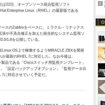
は22日、オープンソース統合監視ソフト
 Hat Enterprise Linux（RHEL）の最新版である
。
ンソースのZabbixをベースに、ミラクル・リナックス
拡張や不具合修正を加えた統合的なシステム監視ソ
2/2.0/1.8を公開している。
ux OS上で稼働するようMIRACLE ZBXを開発
が最新のRHEL 7に対応した。なお今後は、
ョン製品である「Ciscoスイッチ用監視テンプレート」
ト」「設定バックアップオプション」「監視データ出
L 7に対応させていく予定だ。