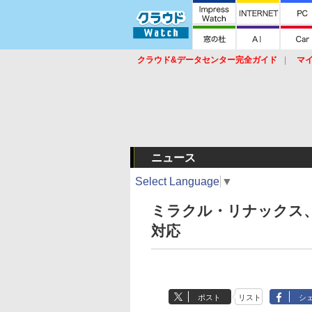
クラウド&データセンター完全ガイド
マ
サービス
セキュリティ
ネットワーク
スイッチ
ルータ
導入事例
イベ
ニュース
Select Language
▼
ミラクル・リナックス、「MI
対応
ポスト
リスト
シ