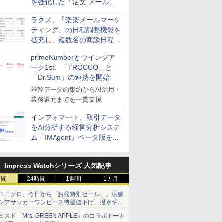
を強化した「活文 メール誤
送信防止アドインサービス」
ラクス、「楽楽メールマーケ
を提供
ティング」の日程調整機能を
拡充し、複数名の商談日程調
整を効率化
primeNumberとウイングア
ーク1st、「TROCCO」と
「Dr.Sum」の連携を開始
基幹データの集約からAI活用・
業務還元までを一貫支援
インフォマート、取引データ
をAI分析する経営分析システ
ム「IMAgent」ベータ版を提
供
Impress Watchシリーズ 人気記事
時間
24時間
1週間
1カ月
ユニクロ、今日から「お盆特別セール」。涼感
シアサッカーワンピース待望値下げ、撥水ギア
ショーツは1990円に
ミスド「Mrs. GREEN APPLE」のコラボドーナ