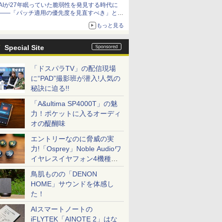
AIが27年眠っていた脆弱性を発見する時代に
――「パッチ適用の優先度を見直すべき」とセ
キュリティ専門家
もっと見る
Special Site
「ドスパラTV」の配信現場
に“PAD”撮影班が潜入!人気の
秘訣に迫る!!
「A&ultima SP4000T」の魅
力！ポケットに入るオーディ
オの醍醐味
エントリーなのに脅威の実
力!「Osprey」Noble Audioワ
イヤレスイヤフォン4機種を
一気に聴く
鳥肌ものの「DENON
HOME」サウンドを体感し
た！
AIスマートノートの
iFLYTEK「AINOTE 2」はな