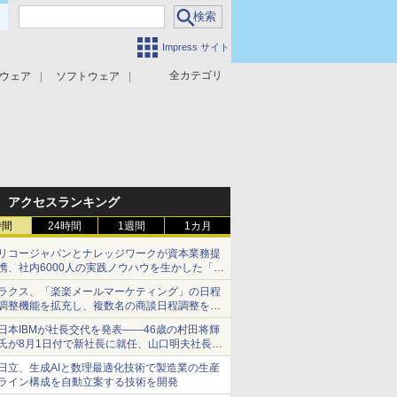
Impress サイト
全カテゴリ
ウェア
ソフトウェア
攻撃対策
マルウェア対策
アクセスランキング
時間
24時間
1週間
1カ月
リコージャパンとナレッジワークが資本業務提
携、社内6000人の実践ノウハウを生かした「AI
商談記録 for RICOH」を展開へ
ラクス、「楽楽メールマーケティング」の日程
調整機能を拡充し、複数名の商談日程調整を効
率化
日本IBMが社長交代を発表――46歳の村田将輝
氏が8月1日付で新社長に就任、山口明夫社長は
会長へ
日立、生成AIと数理最適化技術で製造業の生産
ライン構成を自動立案する技術を開発