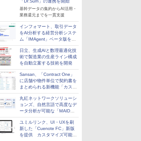
「Dr.Sum」の連携を開始
基幹データの集約からAI活用・
業務還元までを一貫支援
インフォマート、取引データ
をAI分析する経営分析システ
ム「IMAgent」ベータ版を提
供
日立、生成AIと数理最適化技
術で製造業の生産ライン構成
を自動立案する技術を開発
Sansan、「Contract One」
に店舗や物件単位で契約書を
まとめられる新機能「カスタ
ム契約ツリー」を追加
丸紅ネットワークソリューシ
ョンズ、自然言語で高度なデ
ータ分析が可能な「MAIDOA
AI ASSIST」を9月より提供
ユミルリンク、UI・UXを刷
新した「Cuenote FC」新版
を提供 カスタマイズ可能な