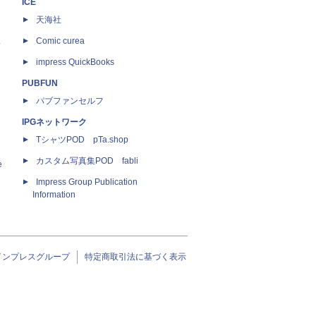
ICE
天海社
ス
Comic curea
impress QuickBooks
PUBFUN
パブファンセルフ
IPGネットワーク
TシャツPOD pTa.shop
カスタム写真集POD fabli
e
Impress Group Publication
Information
インプレスグループ
特定商取引法に基づく表示