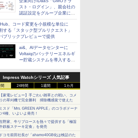
企業向けIDaaS「GMOトラ
スト・ログイン」、親会社の
認証設定をグループ企業に展
開できる新機能を提供
itHub、コード変更を小規模な単位に
割する「スタック型プルリクエスト」
パブリックプレビューで提供
ai&、AIデータセンターに
Voltaiqのバッテリーエネルギ
ー貯蔵システムを導入する計
画を発表
Impress Watchシリーズ 人気記事
時間
24時間
1週間
1カ月
【家電レビュー】手ごわい雑草との戦い、コメ
リの草刈機で完全勝利 掃除機感覚で使えた
ミスド「Mrs. GREEN APPLE」のコラボドーナ
ツ4種、いよいよ発売！
吉野家、牛リブロースを熱々で提供する「極旨
牛鉄板ステーキ定食」を発売
ドコモ前田社長が「ahamo40GB化は検証のた