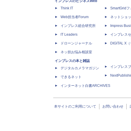
インプレスのビジネスWeb
Think IT
SmartGri
Web担当者Forum
ネットショ
インプレス総合研究所
Impress Busi
IT Leaders
インプレス
ドローンジャーナル
DIGITAL
ネッ担お悩み相談室
インプレスの本と雑誌
インプレス
デジタルカメラマガジン
NextPublish
できるネット
インターネット白書ARCHIVES
本サイトのご利用について
お問い合わせ