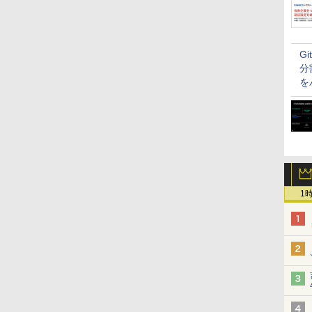
G
分
を
1