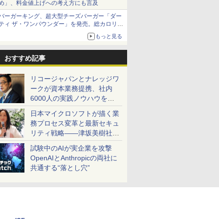
め」、料金値上げへの考え方にも言及
バーガーキング、超大型チーズバーガー「ダー
ティ ザ・ワンパウンダー」を発売。総カロリー
約1656kcal、総重量約527g！
もっと見る
おすすめ記事
リコージャパンとナレッジワ
ークが資本業務提携、社内
6000人の実践ノウハウを生
かした「AI商談記録 for
日本マイクロソフトが描く業
RICOH」を展開へ
務プロセス変革と最新セキュ
リティ戦略――津坂美樹社長
が2027年度戦略を説明
試験中のAIが実企業を攻撃
OpenAIとAnthropicの両社に
共通する“落とし穴”