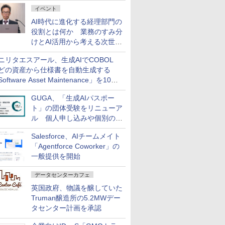
ダッシュボード画面を搭載
イベント
AI時代に進化する経理部門の
役割とは何か 業務のすみ分
けとAI活用から考える次世代
ファイナンス戦略
ニリタエスアール、生成AIでCOBOL
どの資産から仕様書を自動生成する
oftware Asset Maintenance」を10月
発売
GUGA、「生成AIパスポー
ト」の団体受験をリニューア
ル 個人申し込みや個別の支
払いなどに対応
Salesforce、AIチームメイト
「Agentforce Coworker」の
一般提供を開始
データセンターカフェ
英国政府、物議を醸していた
Truman醸造所の5.2MWデー
タセンター計画を承認