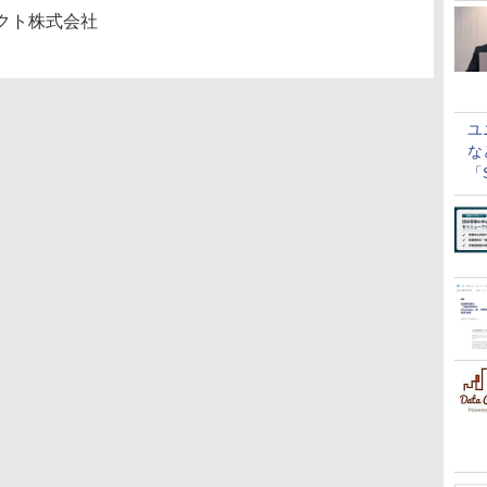
クト株式会社
ユ
な
「S
に