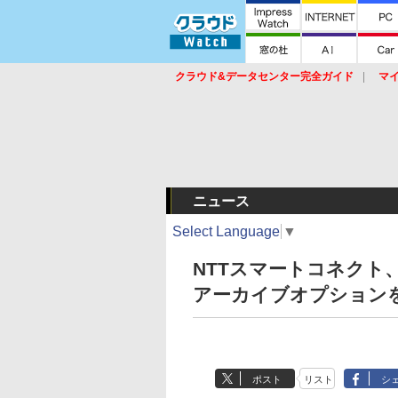
クラウド&データセンター完全ガイド
マ
サービス
セキュリティ
ネットワーク
スイッチ
ルータ
導入事例
イベ
ニュース
Select Language
▼
NTTスマートコネクト
アーカイブオプション
ポスト
リスト
シ