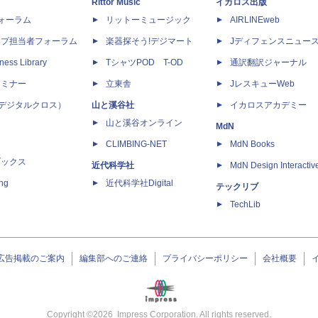
Rittor Music
イカロス出版
dフォーラム
リットーミュージック
AIRLINEweb
ップ担当者フォーラム
楽器探そう!デジマート
Jディフェンスニュー
ness Library
TシャツPOD T-OD
通訳翻訳ジャーナル
セミナー
立東舎
JレスキューWeb
 X（デジタルクロス）
山と溪谷社
イカロスアカデミー
山と溪谷オンライン
MdN
CLIMBING-NET
MdN Books
ブックス
近代科学社
MdN Design Interactiv
ing
近代科学社Digital
テックリブ
TechLib
広告掲載のご案内
編集部へのご連絡
プライバシーポリシー
会社概要
Copyright ©
2026
Impress Corporation. All rights reserved.