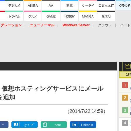
イグレーション
ニューノーマル
Windows Server
クラウド
ハード
トピック
ストレージ（HW）
オープンソース
SaaS
標的型
ント
1
、仮想ホスティングサービスにメール
を追加
（2014/7/22 14:59）
ェア
はてブ
note
LinkedIn