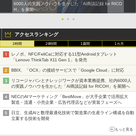
6000人の実践ノウハウを生かした「AI商談記録 for RICO
H」を展開へ
●
●
●
アクセスランキング
1時間
24時間
1週間
1カ月
レノボ、NFC/FeliCaに対応する11型Androidタブレット
「Lenovo ThinkTab X11 Gen 1」を発売
BBIX、「OCX」の接続サービスで「Google Cloud」に対応
リコージャパンとナレッジワークが資本業務提携、社内6000人
の実践ノウハウを生かした「AI商談記録 for RICOH」を展開へ
NECのAIマーケティング「BestMove」が大手企業で活用拡大
製造・流通・小売企業・広告代理店などが実装フェーズへ
日立、生成AIと数理最適化技術で製造業の生産ライン構成を自動
立案する技術を開発
もっと見る