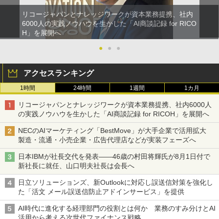
リコージャパンとナレッジワークが資本業務提携、社内
6000人の実践ノウハウを生かした「AI商談記録 for RICO
H」を展開へ
●
●
●
アクセスランキング
1時間
24時間
1週間
1カ月
リコージャパンとナレッジワークが資本業務提携、社内6000人
の実践ノウハウを生かした「AI商談記録 for RICOH」を展開へ
NECのAIマーケティング「BestMove」が大手企業で活用拡大
製造・流通・小売企業・広告代理店などが実装フェーズへ
日本IBMが社長交代を発表――46歳の村田将輝氏が8月1日付で
新社長に就任、山口明夫社長は会長へ
日立ソリューションズ、新Outlookに対応し誤送信対策を強化し
た「活文 メール誤送信防止アドインサービス」を提供
AI時代に進化する経理部門の役割とは何か 業務のすみ分けとAI
活用から考える次世代ファイナンス戦略