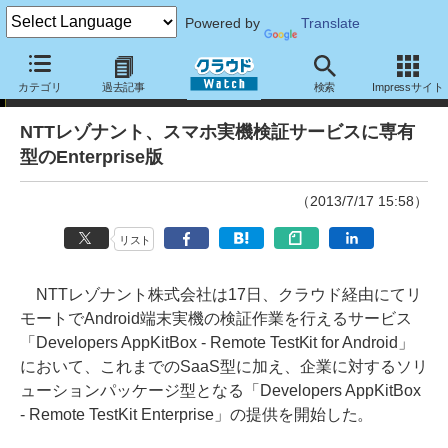
Powered by
Translate
ニュース
カテゴリ
過去記事
検索
Impressサイト
NTTレゾナント、スマホ実機検証サービスに専有
型のEnterprise版
（2013/7/17 15:58）
リスト
NTTレゾナント株式会社は17日、クラウド経由にてリ
モートでAndroid端末実機の検証作業を行えるサービス
「Developers AppKitBox - Remote TestKit for Android」
において、これまでのSaaS型に加え、企業に対するソリ
ューションパッケージ型となる「Developers AppKitBox
- Remote TestKit Enterprise」の提供を開始した。