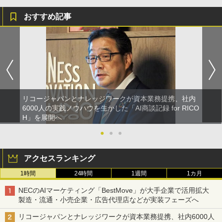
おすすめ記事
リコージャパンとナレッジワークが資本業務提携、社内
6000人の実践ノウハウを生かした「AI商談記録 for RICO
H」を展開へ
●
●
●
アクセスランキング
1時間
24時間
1週間
1カ月
NECのAIマーケティング「BestMove」が大手企業で活用拡大
製造・流通・小売企業・広告代理店などが実装フェーズへ
リコージャパンとナレッジワークが資本業務提携、社内6000人