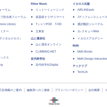
Rittor Music
イカロス出版
dフォーラム
リットーミュージック
AIRLINEweb
ップ担当者フォーラム
楽器探そう!デジマート
Jディフェンスニュー
ness Library
TシャツPOD T-OD
通訳翻訳ジャーナル
セミナー
立東舎
JレスキューWeb
 X（デジタルクロス）
山と溪谷社
イカロスアカデミー
山と溪谷オンライン
MdN
CLIMBING-NET
MdN Books
ブックス
近代科学社
MdN Design Interactiv
ing
近代科学社Digital
テックリブ
TechLib
広告掲載のご案内
編集部へのご連絡
プライバシーポリシー
会社概要