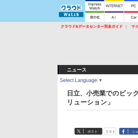
クラウド&データセンター完全ガイド
マ
サービス
セキュリティ
ネットワーク
スイッチ
ルータ
導入事例
イベ
ニュース
Select Language
▼
日立、小売業でのビッ
リューション」
ポスト
リスト
シ