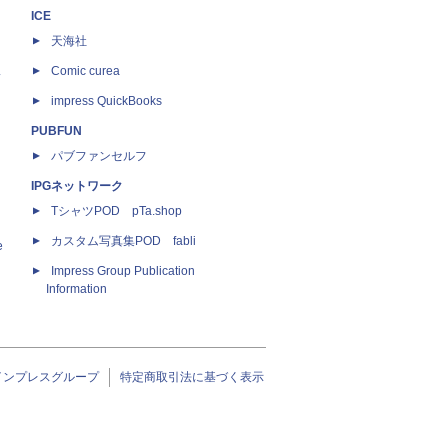
ICE
天海社
ス
Comic curea
impress QuickBooks
PUBFUN
パブファンセルフ
IPGネットワーク
TシャツPOD pTa.shop
カスタム写真集POD fabli
e
Impress Group Publication
Information
インプレスグループ
特定商取引法に基づく表示