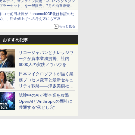
カルディ、オンライン限定「ネコバッグ＆タン
ブラーセット」を一般販売。7月の抽選販売の
当選無効分
ドコモ前田社長が「ahamo40GB化は検証のた
め」、料金値上げへの考え方にも言及
もっと見る
おすすめ記事
リコージャパンとナレッジワ
ークが資本業務提携、社内
6000人の実践ノウハウを生
かした「AI商談記録 for
日本マイクロソフトが描く業
RICOH」を展開へ
務プロセス変革と最新セキュ
リティ戦略――津坂美樹社長
が2027年度戦略を説明
試験中のAIが実企業を攻撃
OpenAIとAnthropicの両社に
共通する“落とし穴”