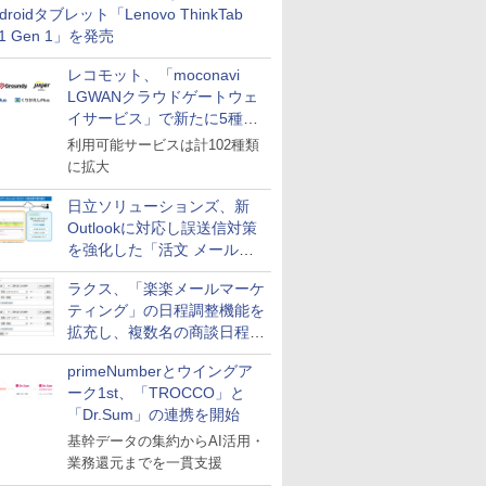
droidタブレット「Lenovo ThinkTab
11 Gen 1」を発売
レコモット、「moconavi
LGWANクラウドゲートウェ
イサービス」で新たに5種類
のサービスと連携開始
利用可能サービスは計102種類
に拡大
日立ソリューションズ、新
Outlookに対応し誤送信対策
を強化した「活文 メール誤
送信防止アドインサービス」
ラクス、「楽楽メールマーケ
を提供
ティング」の日程調整機能を
拡充し、複数名の商談日程調
整を効率化
primeNumberとウイングア
ーク1st、「TROCCO」と
「Dr.Sum」の連携を開始
基幹データの集約からAI活用・
業務還元までを一貫支援