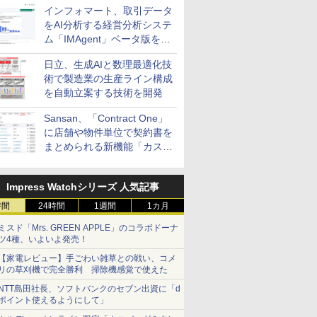
インフォマート、取引データ
をAI分析する経営分析システ
ム「IMAgent」ベータ版を提
供
日立、生成AIと数理最適化技
術で製造業の生産ライン構成
を自動立案する技術を開発
Sansan、「Contract One」
に店舗や物件単位で契約書を
まとめられる新機能「カスタ
ム契約ツリー」を追加
Impress Watchシリーズ 人気記事
時間
24時間
1週間
1カ月
ミスド「Mrs. GREEN APPLE」のコラボドーナ
ツ4種、いよいよ発売！
【家電レビュー】手ごわい雑草との戦い、コメ
リの草刈機で完全勝利 掃除機感覚で使えた
NTT島田社長、ソフトバンクのセブン出資に「d
ポイント使えるようにして」