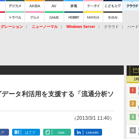
イグレーション
ニューノーマル
Windows Server
クラウド
ハード
トピック
ストレージ（HW）
オープンソース
SaaS
標的型
ント
1
グデータ利活用を支援する「流通分析ソ
（2013/3/1 11:40）
ェア
はてブ
note
LinkedIn