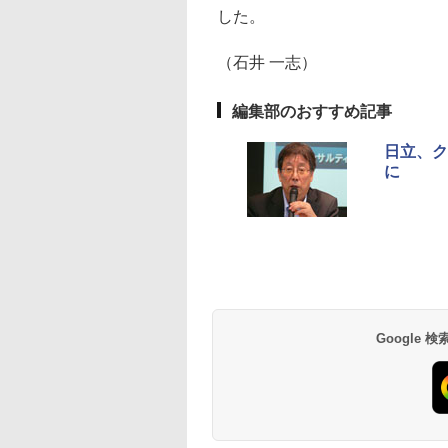
した。
（石井 一志）
編集部のおすすめ記事
日立、ク
に
Google