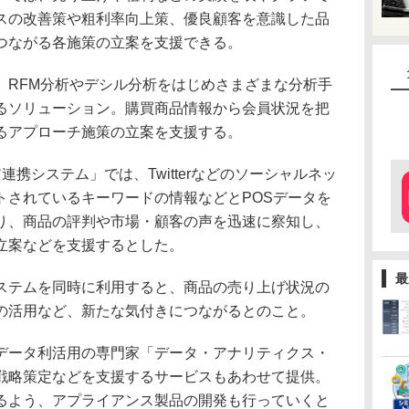
スの改善策や粗利率向上策、優良顧客を意識した品
つながる各施策の立案を支援できる。
RFM分析やデシル分析をはじめさまざまな分析手
るソリューション。購買商品情報から会員状況を把
るアプローチ施策の立案を支援する。
携システム」では、Twitterなどのソーシャルネッ
トされているキーワードの情報などとPOSデータを
り、商品の評判や市場・顧客の声を迅速に察知し、
立案などを支援するとした。
最
テムを同時に利用すると、商品の売り上げ状況の
の活用など、新たな気付きにつながるとのこと。
ータ利活用の専門家「データ・アナリティクス・
戦略策定などを支援するサービスもあわせて提供。
るよう、アプライアンス製品の開発も行っていくと