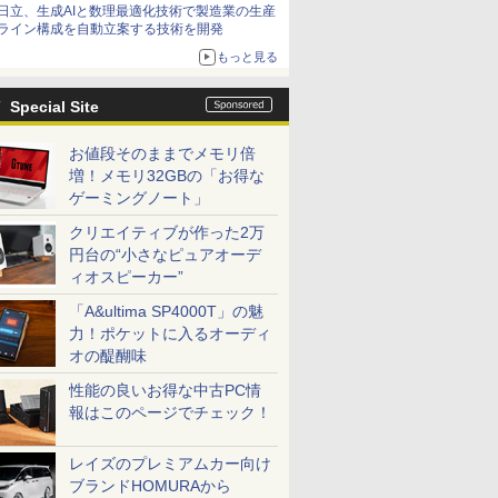
日立、生成AIと数理最適化技術で製造業の生産
ライン構成を自動立案する技術を開発
もっと見る
Special Site
お値段そのままでメモリ倍
増！メモリ32GBの「お得な
ゲーミングノート」
クリエイティブが作った2万
円台の“小さなピュアオーデ
ィオスピーカー”
「A&ultima SP4000T」の魅
力！ポケットに入るオーディ
オの醍醐味
性能の良いお得な中古PC情
報はこのページでチェック！
レイズのプレミアムカー向け
ブランドHOMURAから