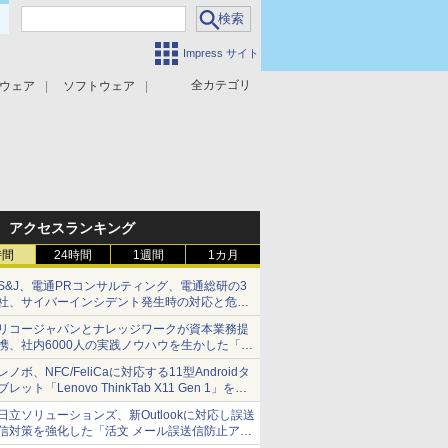
Impress サイト
全カテゴリ
ウェア
ソフトウェア
攻撃対策
マルウェア対策
アクセスランキング
時間
24時間
1週間
1カ月
S&J、電通PRコンサルティング、電通総研の3
社、サイバーインシデント発生時の対応と危機
管理広報を一体的に訓練するプログラムを提供
リコージャパンとナレッジワークが資本業務提
携、社内6000人の実践ノウハウを生かした「AI
商談記録 for RICOH」を展開へ
レノボ、NFC/FeliCaに対応する11型Androidタ
ブレット「Lenovo ThinkTab X11 Gen 1」を発
売
日立ソリューションズ、新Outlookに対応し誤送
信対策を強化した「活文 メール誤送信防止アド
インサービス」を提供