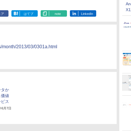
An
X
ェア
はてブ
note
LinkedIn
ws/month/2013/03/0301a.html
ータか
ス価値
ービス
2年6月7日