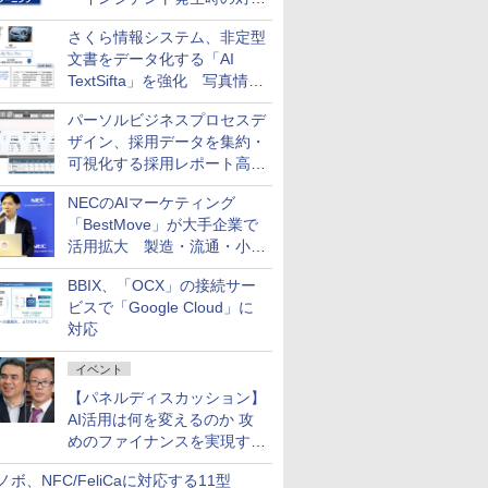
と危機管理広報を一体的に訓
さくら情報システム、非定型
練するプログラムを提供
文書をデータ化する「AI
TextSifta」を強化 写真情報
のデータ化などに対応
パーソルビジネスプロセスデ
ザイン、採用データを集約・
可視化する採用レポート高速
化サービスを提供
NECのAIマーケティング
「BestMove」が大手企業で
活用拡大 製造・流通・小売
企業・広告代理店などが実装
BBIX、「OCX」の接続サー
フェーズへ
ビスで「Google Cloud」に
対応
イベント
【パネルディスカッション】
AI活用は何を変えるのか 攻
めのファイナンスを実現する
業務設計とマインドセット変
ノボ、NFC/FeliCaに対応する11型
革