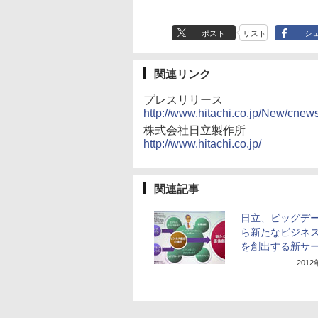
ポスト
リスト
シ
関連リンク
プレスリリース
http://www.hitachi.co.jp/New/cne
株式会社日立製作所
http://www.hitachi.co.jp/
関連記事
日立、ビッグデ
ら新たなビジネ
を創出する新サ
201