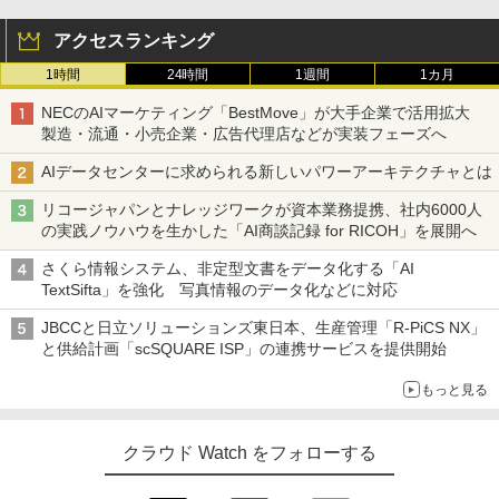
アクセスランキング
1時間
24時間
1週間
1カ月
NECのAIマーケティング「BestMove」が大手企業で活用拡大
製造・流通・小売企業・広告代理店などが実装フェーズへ
AIデータセンターに求められる新しいパワーアーキテクチャとは
リコージャパンとナレッジワークが資本業務提携、社内6000人
の実践ノウハウを生かした「AI商談記録 for RICOH」を展開へ
さくら情報システム、非定型文書をデータ化する「AI
TextSifta」を強化 写真情報のデータ化などに対応
JBCCと日立ソリューションズ東日本、生産管理「R-PiCS NX」
と供給計画「scSQUARE ISP」の連携サービスを提供開始
もっと見る
クラウド Watch をフォローする