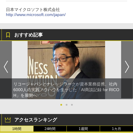
日本マイクロソフト株式会社
http://www.microsoft.com/japan/
おすすめ記事
リコージャパンとナレッジワークが資本業務提携、社内
6000人の実践ノウハウを生かした「AI商談記録 for RICO
H」を展開へ
●
●
●
アクセスランキング
1時間
24時間
1週間
1カ月