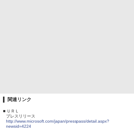
関連リンク
■
ＵＲＬ
プレスリリース
http://www.microsoft.com/japan/presspass/detail.aspx?
newsid=4224