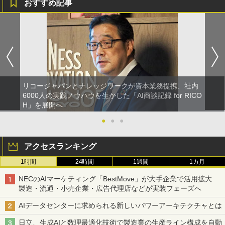
おすすめ記事
リコージャパンとナレッジワークが資本業務提携、社内
6000人の実践ノウハウを生かした「AI商談記録 for RICO
H」を展開へ
●
●
●
アクセスランキング
1時間
24時間
1週間
1カ月
NECのAIマーケティング「BestMove」が大手企業で活用拡大
製造・流通・小売企業・広告代理店などが実装フェーズへ
AIデータセンターに求められる新しいパワーアーキテクチャとは
日立、生成AIと数理最適化技術で製造業の生産ライン構成を自動