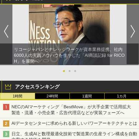
リコージャパンとナレッジワークが資本業務提携、社内
6000人の実践ノウハウを生かした「AI商談記録 for RICO
H」を展開へ
●
●
●
アクセスランキング
1時間
24時間
1週間
1カ月
NECのAIマーケティング「BestMove」が大手企業で活用拡大
製造・流通・小売企業・広告代理店などが実装フェーズへ
AIデータセンターに求められる新しいパワーアーキテクチャとは
日立、生成AIと数理最適化技術で製造業の生産ライン構成を自動