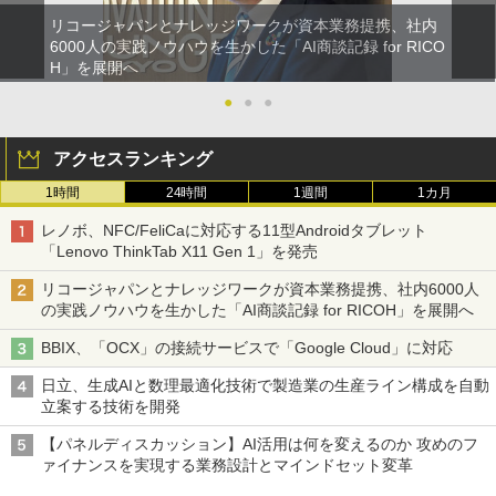
リコージャパンとナレッジワークが資本業務提携、社内
6000人の実践ノウハウを生かした「AI商談記録 for RICO
H」を展開へ
●
●
●
アクセスランキング
1時間
24時間
1週間
1カ月
レノボ、NFC/FeliCaに対応する11型Androidタブレット
「Lenovo ThinkTab X11 Gen 1」を発売
リコージャパンとナレッジワークが資本業務提携、社内6000人
の実践ノウハウを生かした「AI商談記録 for RICOH」を展開へ
BBIX、「OCX」の接続サービスで「Google Cloud」に対応
日立、生成AIと数理最適化技術で製造業の生産ライン構成を自動
立案する技術を開発
【パネルディスカッション】AI活用は何を変えるのか 攻めのフ
ァイナンスを実現する業務設計とマインドセット変革