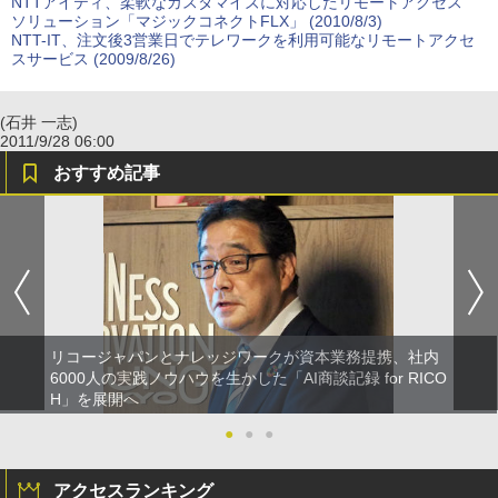
NTTアイティ、柔軟なカスタマイズに対応したリモートアクセス
ソリューション「マジックコネクトFLX」 (2010/8/3)
NTT-IT、注文後3営業日でテレワークを利用可能なリモートアクセ
スサービス (2009/8/26)
(石井 一志)
2011/9/28 06:00
おすすめ記事
リコージャパンとナレッジワークが資本業務提携、社内
6000人の実践ノウハウを生かした「AI商談記録 for RICO
H」を展開へ
●
●
●
アクセスランキング