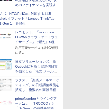
AI活用は何を変えるのか 攻
めのファイナンスを実現する
業務設計とマインドセット変
ノボ、NFC/FeliCaに対応する11型
革
droidタブレット「Lenovo ThinkTab
11 Gen 1」を発売
レコモット、「moconavi
LGWANクラウドゲートウェ
イサービス」で新たに5種類
のサービスと連携開始
利用可能サービスは計102種類
に拡大
日立ソリューションズ、新
Outlookに対応し誤送信対策
を強化した「活文 メール誤
送信防止アドインサービス」
ラクス、「楽楽メールマーケ
を提供
ティング」の日程調整機能を
拡充し、複数名の商談日程調
整を効率化
primeNumberとウイングア
ーク1st、「TROCCO」と
「Dr.Sum」の連携を開始