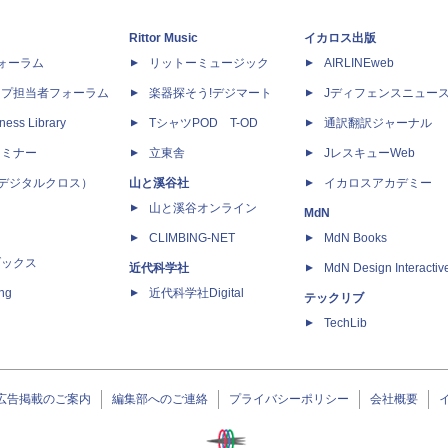
Rittor Music
イカロス出版
dフォーラム
リットーミュージック
AIRLINEweb
ップ担当者フォーラム
楽器探そう!デジマート
Jディフェンスニュー
ness Library
TシャツPOD T-OD
通訳翻訳ジャーナル
セミナー
立東舎
JレスキューWeb
 X（デジタルクロス）
山と溪谷社
イカロスアカデミー
山と溪谷オンライン
MdN
CLIMBING-NET
MdN Books
ブックス
近代科学社
MdN Design Interactiv
ing
近代科学社Digital
テックリブ
TechLib
広告掲載のご案内
編集部へのご連絡
プライバシーポリシー
会社概要