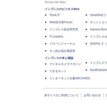
Group site links
インプレスのビジネスWeb
Think IT
SmartGri
Web担当者Forum
ネットショ
インプレス総合研究所
Impress Busi
IT Leaders
インプレス
ドローンジャーナル
DIGITAL
ネッ担お悩み相談室
インプレスの本と雑誌
インプレス
デジタルカメラマガジン
NextPublish
できるネット
インターネット白書ARCHIVES
本サイトのご利用について
お問い合わせ