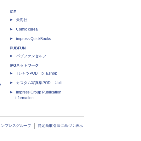
ICE
天海社
ス
Comic curea
impress QuickBooks
PUBFUN
パブファンセルフ
IPGネットワーク
TシャツPOD pTa.shop
カスタム写真集POD fabli
e
Impress Group Publication
Information
インプレスグループ
特定商取引法に基づく表示