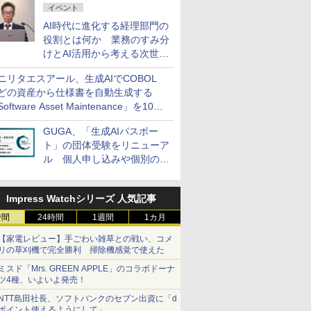
イベント
AI時代に進化する経理部門の
役割とは何か 業務のすみ分
けとAI活用から考える次世代
ファイナンス戦略
ニリタエスアール、生成AIでCOBOL
どの資産から仕様書を自動生成する
oftware Asset Maintenance」を10月
発売
GUGA、「生成AIパスポー
ト」の団体受験をリニューア
ル 個人申し込みや個別の支
払いなどに対応
Impress Watchシリーズ 人気記事
時間
24時間
1週間
1カ月
【家電レビュー】手ごわい雑草との戦い、コメ
リの草刈機で完全勝利 掃除機感覚で使えた
ミスド「Mrs. GREEN APPLE」のコラボドーナ
ツ4種、いよいよ発売！
NTT島田社長、ソフトバンクのセブン出資に「d
ポイント使えるようにして」