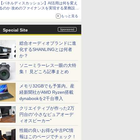
【パネルディスカッション】AI活用は何を変え
るのか 攻めのファイナンスを実現する業務設計
とマインドセット変革
もっと見る
Special Site
総合オーディオブランドに進
化するSHANLINGとは何者
か？
ソニーミラーレス一眼の大特
集！ 見どころ記事まとめ
メモリ32GBでも予算内。産
経新聞社がAMD Ryzen搭載
dynabookを2千台導入
クリエイティブが作った2万
円台の“小さなピュアオーデ
ィオスピーカー”
性能の良いお得な中古PC情
報はこのページでチェック！