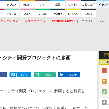
イグレーション
ニューノーマル
Windows Server
クラウド
ハード
トピック
ストレージ（HW）
オープンソース
SaaS
標的型
ント
ートシティ開発プロジェクトに参画
1
ェア
はてブ
note
LinkedIn
マートシティ開発プロジェクトに参画すると発表し
産・環境エンジニアリングなどを手がけるブラジ