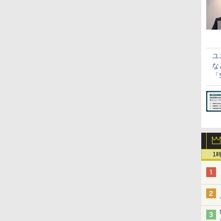
ユ
な
「S
に
1