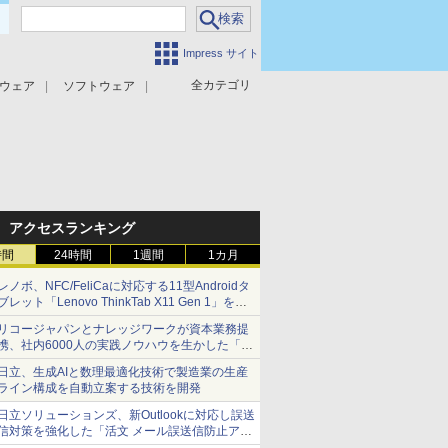
Impress サイト
全カテゴリ
ウェア
ソフトウェア
攻撃対策
マルウェア対策
アクセスランキング
時間
24時間
1週間
1カ月
レノボ、NFC/FeliCaに対応する11型Androidタ
ブレット「Lenovo ThinkTab X11 Gen 1」を発
売
リコージャパンとナレッジワークが資本業務提
携、社内6000人の実践ノウハウを生かした「AI
商談記録 for RICOH」を展開へ
日立、生成AIと数理最適化技術で製造業の生産
ライン構成を自動立案する技術を開発
日立ソリューションズ、新Outlookに対応し誤送
信対策を強化した「活文 メール誤送信防止アド
インサービス」を提供