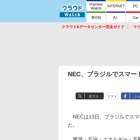
クラウド&データセンター完全ガイド
マ
サービス
セキュリティ
ネットワーク
スイッチ
ルータ
導入事例
イベ
NEC、ブラジルでスマ
ポスト
リスト
シ
NECは13日、ブラジルでス
た。
建築・石油・エネルギー・不動