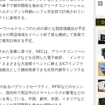
の傘下で都市開発を進めるアリーナコンソーシャム
ベルナンブッコ州都レシフェ市近郊で計画されてい
クトに参画する。
カーワールドカップのための新たな競技場建設が予定
はその周辺地域をイベント終了後も継続して発展で
て都市計画する予定。
れた覚書に基づき、NECは、アリーナコンソーシ
ューティングなどを活用した電子政府」「インテリ
「さまざまな大規模イベントに耐えるICTインフラ
核拠点として継続発展できる次世代都市インフラを
のあるパブリックセーフティ、RFIDなどのセンシ
ン、国内外で実証中のスマートハウスや蓄電などの
ンを有している。中国、豪州、米国、イタリアなど
リッドの共同開発を進めた経験がある。