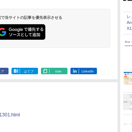
レ
 検索で当サイトの記事を優先表示させる
An
X
ェア
はてブ
note
LinkedIn
/1301.html