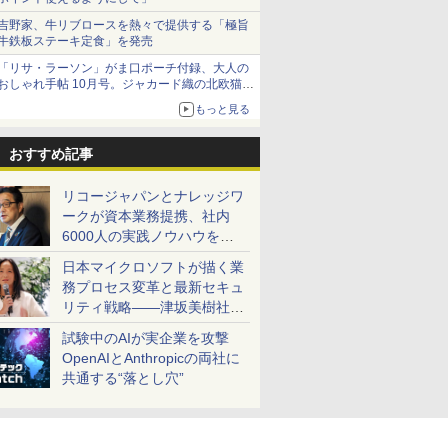
吉野家、牛リブロースを熱々で提供する「極旨
牛鉄板ステーキ定食」を発売
「リサ・ラーソン」がま口ポーチ付録、大人の
おしゃれ手帖 10月号。ジャカード織の北欧猫デ
ザイン
もっと見る
おすすめ記事
リコージャパンとナレッジワ
ークが資本業務提携、社内
6000人の実践ノウハウを生
かした「AI商談記録 for
日本マイクロソフトが描く業
RICOH」を展開へ
務プロセス変革と最新セキュ
リティ戦略――津坂美樹社長
が2027年度戦略を説明
試験中のAIが実企業を攻撃
OpenAIとAnthropicの両社に
共通する“落とし穴”