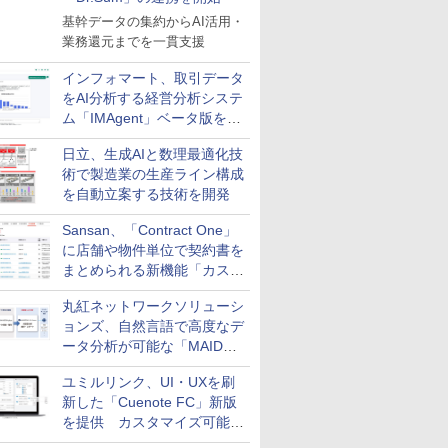
基幹データの集約からAI活用・
業務還元までを一貫支援
インフォマート、取引データ
をAI分析する経営分析システ
ム「IMAgent」ベータ版を提
供
日立、生成AIと数理最適化技
術で製造業の生産ライン構成
を自動立案する技術を開発
Sansan、「Contract One」
に店舗や物件単位で契約書を
まとめられる新機能「カスタ
ム契約ツリー」を追加
丸紅ネットワークソリューシ
ョンズ、自然言語で高度なデ
ータ分析が可能な「MAIDOA
AI ASSIST」を9月より提供
ユミルリンク、UI・UXを刷
新した「Cuenote FC」新版
を提供 カスタマイズ可能な
ダッシュボード画面を搭載