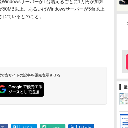
後Windowsサーバーが1台増えるごとに1万円が加算
0MB以上、あるいはWindowsサーバーが5台以上
されているとのこと。
 検索で当サイトの記事を優先表示させる
最
ェア
はてブ
note
LinkedIn