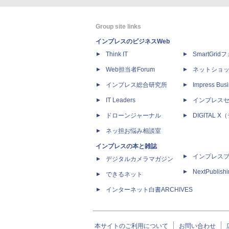
Group site links
インプレスのビジネスWeb
Think IT
SmartGri
Web担当者Forum
ネットショ
インプレス総合研究所
Impress Busi
IT Leaders
インプレス
ドローンジャーナル
DIGITAL
ネッ担お悩み相談室
インプレスの本と雑誌
インプレス
デジタルカメラマガジン
NextPublish
できるネット
インターネット白書ARCHIVES
本サイトのご利用について
お問い合わせ