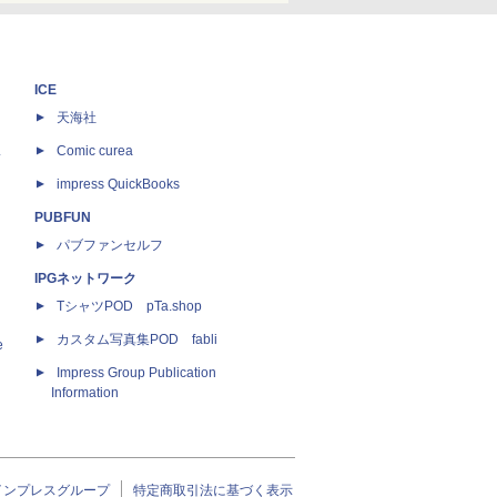
ICE
天海社
ス
Comic curea
impress QuickBooks
PUBFUN
パブファンセルフ
IPGネットワーク
TシャツPOD pTa.shop
カスタム写真集POD fabli
e
Impress Group Publication
Information
インプレスグループ
特定商取引法に基づく表示