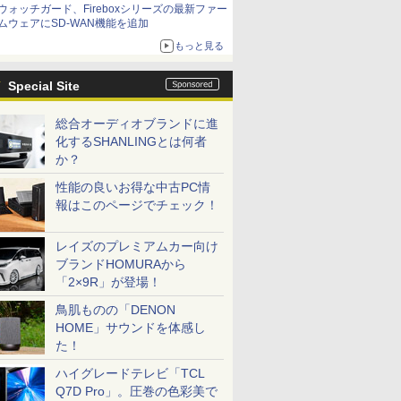
ウォッチガード、Fireboxシリーズの最新ファー
ムウェアにSD-WAN機能を追加
もっと見る
Special Site
総合オーディオブランドに進
化するSHANLINGとは何者
か？
性能の良いお得な中古PC情
報はこのページでチェック！
レイズのプレミアムカー向け
ブランドHOMURAから
「2×9R」が登場！
鳥肌ものの「DENON
HOME」サウンドを体感し
た！
ハイグレードテレビ「TCL
Q7D Pro」。圧巻の色彩美で