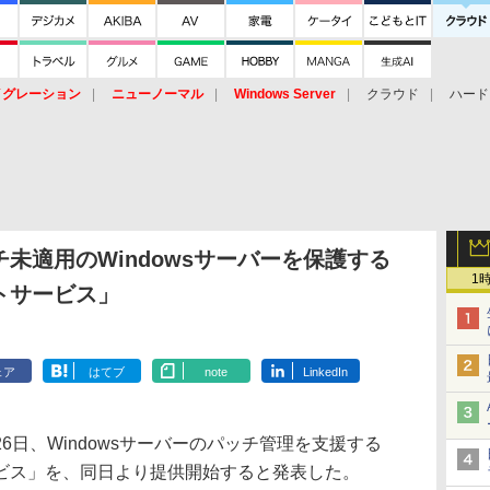
イグレーション
ニューノーマル
Windows Server
クラウド
ハード
トピック
ストレージ（HW）
オープンソース
SaaS
標的型
ント
未適用のWindowsサーバーを保護する
1
トサービス」
ェア
はてブ
note
LinkedIn
日、Windowsサーバーのパッチ管理を支援する
ビス」を、同日より提供開始すると発表した。