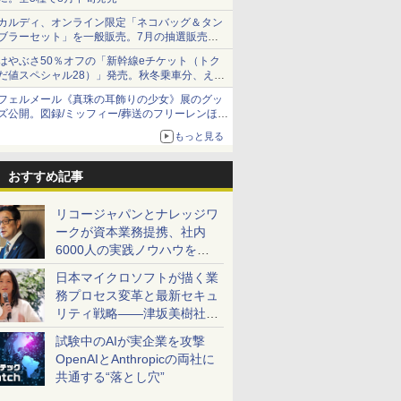
カルディ、オンライン限定「ネコバッグ＆タン
ブラーセット」を一般販売。7月の抽選販売の
当選無効分
はやぶさ50％オフの「新幹線eチケット（トク
だ値スペシャル28）」発売。秋冬乗車分、えき
ねっと限定
フェルメール《真珠の耳飾りの少女》展のグッ
ズ公開。図録/ミッフィー/葬送のフリーレンほ
か、注目ブランドコラボが実現
もっと見る
おすすめ記事
リコージャパンとナレッジワ
ークが資本業務提携、社内
6000人の実践ノウハウを生
かした「AI商談記録 for
日本マイクロソフトが描く業
RICOH」を展開へ
務プロセス変革と最新セキュ
リティ戦略――津坂美樹社長
が2027年度戦略を説明
試験中のAIが実企業を攻撃
OpenAIとAnthropicの両社に
共通する“落とし穴”