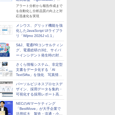
導入
アラート分析から報告作成まで
を自動化し分析品質の向上と対
応迅速化を実現
メシウス、グリッド機能を強
化したJavaScript UIライブラ
リ「Wijmo 2026J v1.1」
S&J、電通PRコンサルティン
グ、電通総研の3社、サイバ
ーインシデント発生時の対応
と危機管理広報を一体的に訓
さくら情報システム、非定型
練するプログラムを提供
文書をデータ化する「AI
TextSifta」を強化 写真情報
のデータ化などに対応
パーソルビジネスプロセスデ
ザイン、採用データを集約・
可視化する採用レポート高速
化サービスを提供
NECのAIマーケティング
「BestMove」が大手企業で
活用拡大 製造・流通・小売