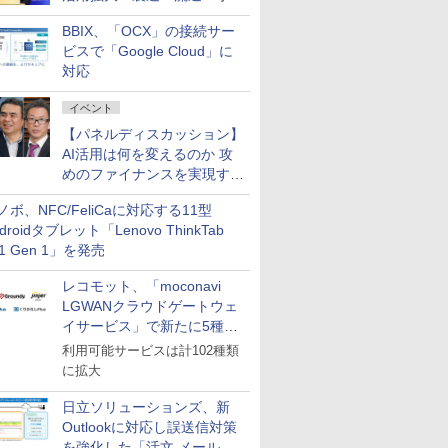
企業・広告代理店などが実装
BBIX、「OCX」の接続サー
フェーズへ
ビスで「Google Cloud」に
対応
イベント
【パネルディスカッション】
AI活用は何を変えるのか 攻
めのファイナンスを実現する
業務設計とマインドセット変
ノボ、NFC/FeliCaに対応する11型
革
droidタブレット「Lenovo ThinkTab
11 Gen 1」を発売
レコモット、「moconavi
LGWANクラウドゲートウェ
イサービス」で新たに5種類
のサービスと連携開始
利用可能サービスは計102種類
に拡大
日立ソリューションズ、新
Outlookに対応し誤送信対策
を強化した「活文 メール誤