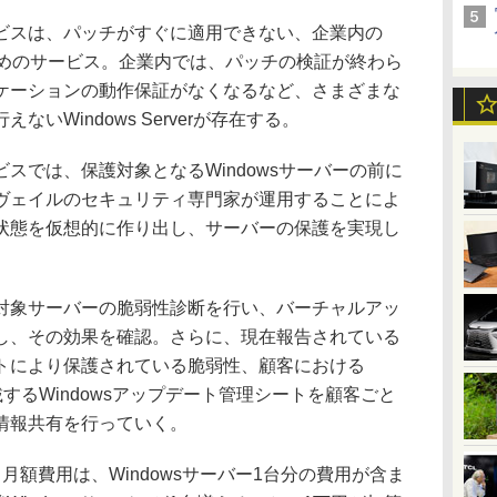
スは、パッチがすぐに適用できない、企業内の
るためのサービス。企業内では、パッチの検証が終わら
ケーションの動作保証がなくなるなど、さまざまな
いWindows Serverが存在する。
では、保護対象となるWindowsサーバーの前に
ヴェイルのセキュリティ専門家が運用することによ
状態を仮想的に作り出し、サーバーの保護を実現し
象サーバーの脆弱性診断を行い、バーチャルアッ
し、その効果を確認。さらに、現在報告されている
トにより保護されている脆弱性、顧客における
を記載するWindowsアップデート管理シートを顧客ごと
情報共有を行っていく。
額費用は、Windowsサーバー1台分の費用が含ま