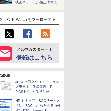
映画＆ゲームが極上体験に
クラウド Watch をフォローする
メルマガスタート！
登録はこちら
新記事
JBCCと日立ソリューション
ズ東日本、生産管理「R-
PiCS NX」と供給計画
「scSQUARE ISP」の連携サ
NRIセキュア、SOCサービス
ービスを提供開始
「NeoSOC」に独自開発のAI
統制基盤「AgenticBlue」を