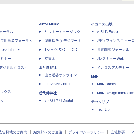
Rittor Music
イカロス出版
dフォーラム
リットーミュージック
AIRLINEweb
ップ担当者フォーラム
楽器探そう!デジマート
Jディフェンスニュー
ness Library
TシャツPOD T-OD
通訳翻訳ジャーナル
セミナー
立東舎
JレスキューWeb
 X（デジタルクロス）
山と溪谷社
イカロスアカデミー
山と溪谷オンライン
MdN
CLIMBING-NET
MdN Books
ブックス
近代科学社
MdN Design Interactiv
ing
近代科学社Digital
テックリブ
TechLib
広告掲載のご案内
編集部へのご連絡
プライバシーポリシー
会社概要