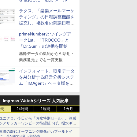
送信防止アドインサービス」
ラクス、「楽楽メールマーケ
を提供
ティング」の日程調整機能を
拡充し、複数名の商談日程調
整を効率化
primeNumberとウイングア
ーク1st、「TROCCO」と
「Dr.Sum」の連携を開始
基幹データの集約からAI活用・
業務還元までを一貫支援
インフォマート、取引データ
をAI分析する経営分析システ
ム「IMAgent」ベータ版を提
供
Impress Watchシリーズ 人気記事
時間
24時間
1週間
1カ月
ユニクロ、今日から「お盆特別セール」。涼感
シアサッカーワンピース待望値下げ、撥水ギア
ショーツは1990円に
東映の歴代オープニング映像がカプセルトイ
に。全5種で8月下旬発売