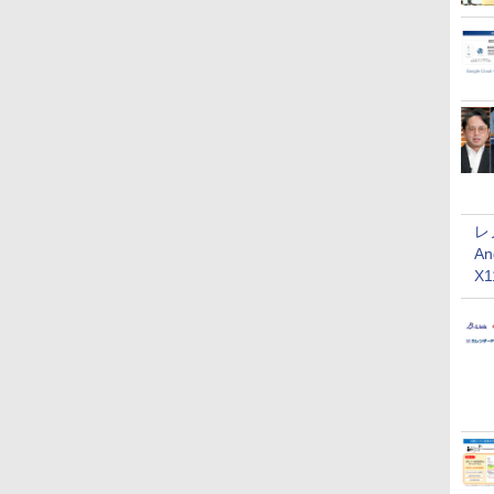
レ
An
X