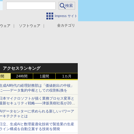
Impress サイト
全カテゴリ
ウェア
ソフトウェア
攻撃対策
マルウェア対策
アクセスランキング
時間
24時間
1週間
1カ月
生成AI時代の経理財務部は「価値創出の中核」
に――データ集約中枢としての役割転換を
日本マイクロソフトが描く業務プロセス変革と
最新セキュリティ戦略――津坂美樹社長が2027
年度戦略を説明
AIデータセンターに求められる新しいパワーア
ーキテクチャとは
日立、生成AIと数理最適化技術で製造業の生産
ライン構成を自動立案する技術を開発