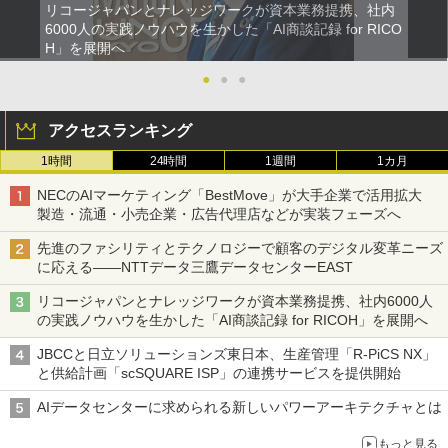
リコージャパンとナレッジワークが資本業務提携、社内
6000人の実践ノウハウを生かした「AI商談記録 for RICO
H」を展開へ
●
●
●
アクセスランキング
1時間
24時間
1週間
1カ月
NECのAIマーケティング「BestMove」が大手企業で活用拡大
製造・流通・小売企業・広告代理店などが実装フェーズへ
先進のファシリティとテクノロジーで顧客のデジタル変革ニーズ
に応える――NTTデータ三鷹データセンターEAST
リコージャパンとナレッジワークが資本業務提携、社内6000人
の実践ノウハウを生かした「AI商談記録 for RICOH」を展開へ
JBCCと日立ソリューションズ東日本、生産管理「R-PiCS NX」
と供給計画「scSQUARE ISP」の連携サービスを提供開始
AIデータセンターに求められる新しいパワーアーキテクチャとは
もっと見る