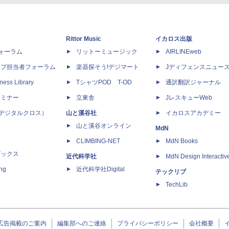
Rittor Music
イカロス出版
dフォーラム
リットーミュージック
AIRLINEweb
ップ担当者フォーラム
楽器探そう!デジマート
Jディフェンスニュー
ness Library
TシャツPOD T-OD
通訳翻訳ジャーナル
セミナー
立東舎
JレスキューWeb
 X（デジタルクロス）
山と溪谷社
イカロスアカデミー
山と溪谷オンライン
MdN
CLIMBING-NET
MdN Books
ブックス
近代科学社
MdN Design Interactiv
ing
近代科学社Digital
テックリブ
TechLib
広告掲載のご案内
編集部へのご連絡
プライバシーポリシー
会社概要