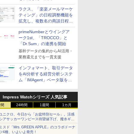
送信防止アドインサービス」
ラクス、「楽楽メールマーケ
を提供
ティング」の日程調整機能を
拡充し、複数名の商談日程調
整を効率化
primeNumberとウイングア
ーク1st、「TROCCO」と
「Dr.Sum」の連携を開始
基幹データの集約からAI活用・
業務還元までを一貫支援
インフォマート、取引データ
をAI分析する経営分析システ
ム「IMAgent」ベータ版を提
供
Impress Watchシリーズ 人気記事
時間
24時間
1週間
1カ月
ユニクロ、今日から「お盆特別セール」。涼感
シアサッカーワンピース待望値下げ、撥水ギア
ショーツは1990円に
ミスド「Mrs. GREEN APPLE」のコラボドーナ
ツ4種、いよいよ発売！