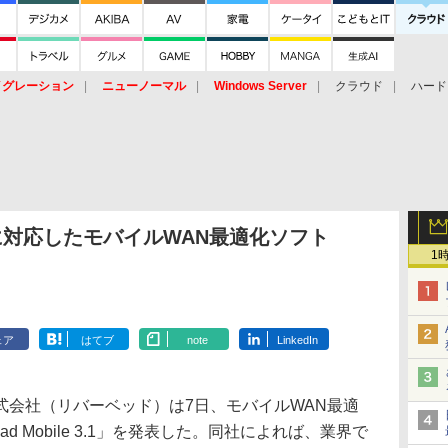
イグレーション
ニューノーマル
Windows Server
クラウド
ハード
トピック
ストレージ（HW）
オープンソース
SaaS
標的型
ント
Sに対応したモバイルWAN最適化ソフト
1
」
ェア
はてブ
note
LinkedIn
会社（リバーベッド）は7日、モバイルWAN最適
ad Mobile 3.1」を発表した。同社によれば、業界で