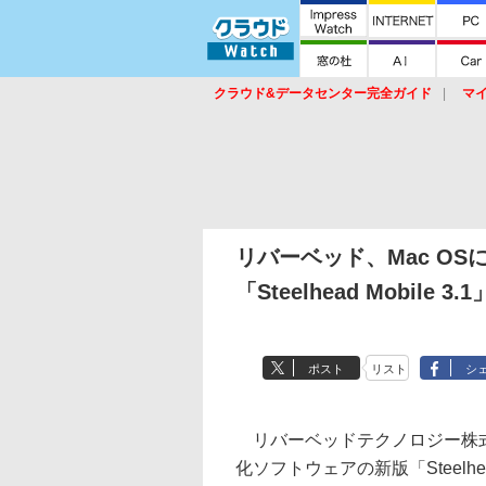
クラウド&データセンター完全ガイド
マ
サービス
セキュリティ
ネットワーク
スイッチ
ルータ
導入事例
イベ
リバーベッド、Mac O
「Steelhead Mobile 3.1
ポスト
リスト
シ
リバーベッドテクノロジー株式
化ソフトウェアの新版「Steelhe