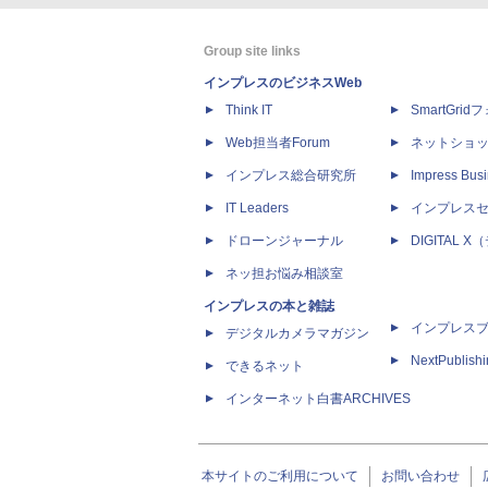
Group site links
インプレスのビジネスWeb
Think IT
SmartGri
Web担当者Forum
ネットショ
インプレス総合研究所
Impress Busi
IT Leaders
インプレス
ドローンジャーナル
DIGITAL
ネッ担お悩み相談室
インプレスの本と雑誌
インプレス
デジタルカメラマガジン
NextPublish
できるネット
インターネット白書ARCHIVES
本サイトのご利用について
お問い合わせ