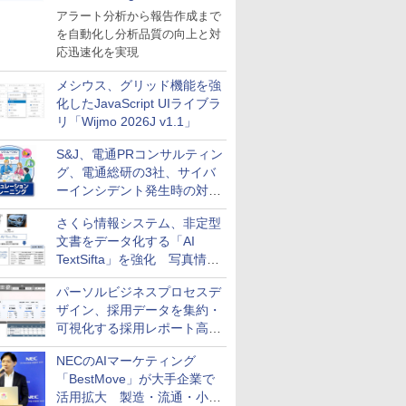
導入
アラート分析から報告作成まで
を自動化し分析品質の向上と対
応迅速化を実現
メシウス、グリッド機能を強
化したJavaScript UIライブラ
リ「Wijmo 2026J v1.1」
S&J、電通PRコンサルティン
グ、電通総研の3社、サイバ
ーインシデント発生時の対応
と危機管理広報を一体的に訓
さくら情報システム、非定型
練するプログラムを提供
文書をデータ化する「AI
TextSifta」を強化 写真情報
のデータ化などに対応
パーソルビジネスプロセスデ
ザイン、採用データを集約・
可視化する採用レポート高速
化サービスを提供
NECのAIマーケティング
「BestMove」が大手企業で
活用拡大 製造・流通・小売