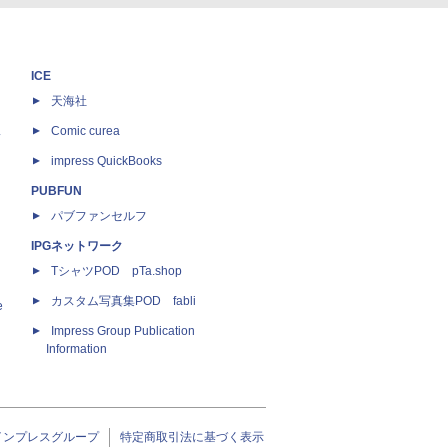
ICE
天海社
ス
Comic curea
impress QuickBooks
PUBFUN
パブファンセルフ
IPGネットワーク
TシャツPOD pTa.shop
カスタム写真集POD fabli
e
Impress Group Publication
Information
インプレスグループ
特定商取引法に基づく表示