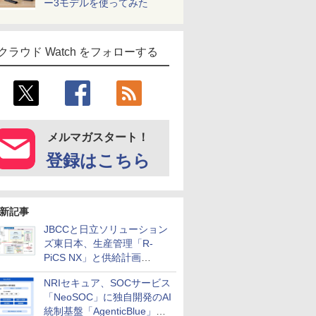
ー3モデルを使ってみた
クラウド Watch をフォローする
メルマガスタート！
登録はこちら
新記事
JBCCと日立ソリューション
ズ東日本、生産管理「R-
PiCS NX」と供給計画
「scSQUARE ISP」の連携サ
NRIセキュア、SOCサービス
ービスを提供開始
「NeoSOC」に独自開発のAI
統制基盤「AgenticBlue」を