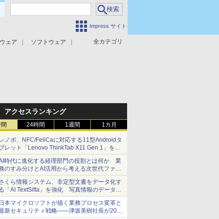
Impress サイト
全カテゴリ
ウェア
ソフトウェア
攻撃対策
マルウェア対策
アクセスランキング
時間
24時間
1週間
1カ月
レノボ、NFC/FeliCaに対応する11型Androidタ
ブレット「Lenovo ThinkTab X11 Gen 1」を発
売
AI時代に進化する経理部門の役割とは何か 業
務のすみ分けとAI活用から考える次世代ファイ
ナンス戦略
さくら情報システム、非定型文書をデータ化す
る「AI TextSifta」を強化 写真情報のデータ化
などに対応
日本マイクロソフトが描く業務プロセス変革と
最新セキュリティ戦略――津坂美樹社長が2027
年度戦略を説明