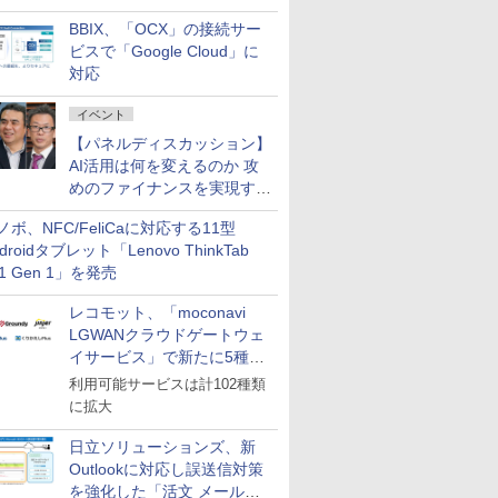
企業・広告代理店などが実装
BBIX、「OCX」の接続サー
フェーズへ
ビスで「Google Cloud」に
対応
イベント
【パネルディスカッション】
AI活用は何を変えるのか 攻
めのファイナンスを実現する
業務設計とマインドセット変
ノボ、NFC/FeliCaに対応する11型
革
droidタブレット「Lenovo ThinkTab
11 Gen 1」を発売
レコモット、「moconavi
LGWANクラウドゲートウェ
イサービス」で新たに5種類
のサービスと連携開始
利用可能サービスは計102種類
に拡大
日立ソリューションズ、新
Outlookに対応し誤送信対策
を強化した「活文 メール誤