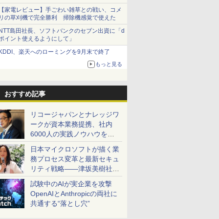
【家電レビュー】手ごわい雑草との戦い、コメ
リの草刈機で完全勝利 掃除機感覚で使えた
NTT島田社長、ソフトバンクのセブン出資に「d
ポイント使えるようにして」
KDDI、楽天へのローミングを9月末で終了
もっと見る
おすすめ記事
リコージャパンとナレッジワ
ークが資本業務提携、社内
6000人の実践ノウハウを生
かした「AI商談記録 for
日本マイクロソフトが描く業
RICOH」を展開へ
務プロセス変革と最新セキュ
リティ戦略――津坂美樹社長
が2027年度戦略を説明
試験中のAIが実企業を攻撃
OpenAIとAnthropicの両社に
共通する“落とし穴”