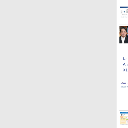
レ
An
X